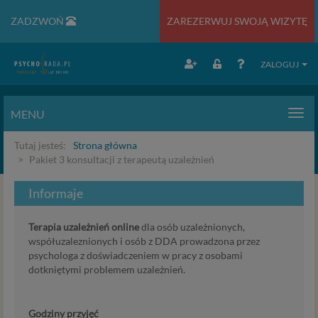
ZADZWOŃ
ZAREZERWUJ SWOJĄ WIZYTĘ
ZALOGUJ
MENU
Men
Tutaj jesteś:
Strona główna
Pakiet 3 konsultacji z terapeutą uzależnień
Informaje
Terapia uzależnień online
dla osób uzależnionych,
współuzaleznionych i osób z DDA prowadzona przez
psychologa z doświadczeniem w pracy z osobami
dotkniętymi problemem uzależnień.
Godziny przyjęć