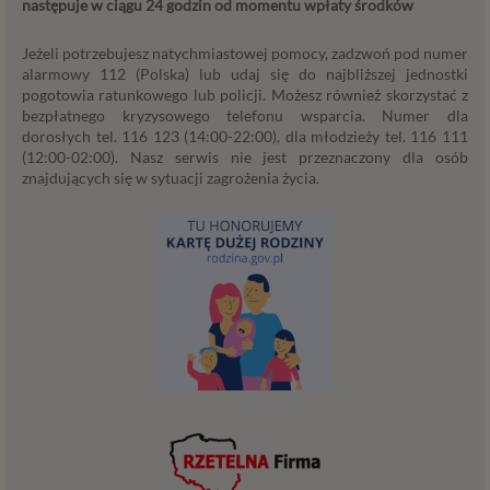
następuje w ciągu 24 godzin od momentu wpłaty środków
podstaw prawnych dla przetwarzania danych, a w
przypadkach korzystania z naszych usług wystąpią, co do
Jeżeli potrzebujesz natychmiastowej pomocy, zadzwoń pod numer
zasady trzy z nich:
alarmowy 112 (Polska) lub udaj się do najbliższej jednostki
Niezbędność przetwarzania do zawarcia lub
pogotowia ratunkowego lub policji. Możesz również skorzystać z
bezpłatnego kryzysowego telefonu wsparcia. Numer dla
wykonania umowy, której jesteś stroną. Umowa to,
dorosłych tel. 116 123 (14:00-22:00), dla młodzieży tel. 116 111
w naszym przypadku, regulamin serwisu i
(12:00-02:00). Nasz serwis nie jest przeznaczony dla osób
informacje na stronach ofertowych danej usługi.
znajdujących się w sytuacji zagrożenia życia.
Jeśli zatem zawieramy z Tobą umowę o realizację
danej usługi, to możemy przetwarzać Twoje dane w
zakresie niezbędnym do realizacji tej umowy. W
przypadku, gdy zakładasz u nas konto, to umowa o
dostarczenie tego konta upoważnia nas do
przetwarzania danych niezbędnych do jego
zapewnienia (np. danych podanych przez Ciebie w
profilu tego konta). Bez tej możliwości nie bylibyśmy
w stanie zapewnić Ci usługi, a Ty nie mógłbyś z niej
korzystać.
Niezbędność przetwarzania do celów wynikających
z prawnie uzasadnionych interesów realizowanych
przez administratora lub przez stronę trzecią. Ta