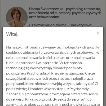
Hanna Świerczewska
- psycholog, terapeuta,
uzależnienia od substancji psychoaktywnych
oraz behawioralne
Uzależnienia od alkoholu, narkotyków i
innych substancji psychoaktywnych oraz
×
uzależnienia behawioralne (hazard, zakupoholoizm,
Witaj,
internet, seksoholizm, odżywianie).
Absolwentka studiów psychologicznych o specjalności
Na naszych stronach używamy technologii, takich jak pliki
psycholog kliniczno-sądowy. Ponadto, ukończyła studia
podyplomowe w zakresie psychoonkologii klinicznej na
cookie, do zbierania i przetwarzania danych osobowych w
Uniwersytecie Jagiellońskim, a także cykl szkoleń z
celu personalizowania treści i reklam oraz analizowania
zakresu psychotraumatologii dziecięcej (ponad 200 godzin)
ruchu na stronach i w Internecie. W ten sposób
w National Child Traumatic Stress Network (organizacji
akredytowanej przez Amerykańskie Towarzystwo
technologię tę wykorzystują również podmioty
Psychologiczne, APA). Ukończyła również kurs Racjonalnej
powiązane z Psychorada.pl. Pragniemy zapoznać Cię ze
Terapii Zachowania.
szczegółami stosowanych przez nas technologii oraz z
przepisami, które niebawem wejdą w życie, tak aby dać Ci
pełną wiedzę i komfort w korzystaniu z Psychorady.
Zapoznaj się z poniższymi informacjami przed przejściem
do serwisu. Klikając przycisk „Przejdź do serwisu” lub
Formularz zamówienia
zamykając to okno zgadzasz się na postanowienia zawarte