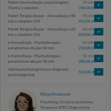
Pakiet 4 konsultacje z psychologiem
50 min
(Teams) z rabatem
760,00 zł
Pakiet Terapia dla par - 4 kosultacje x 90
90 min
min z rabatem 15%
952,00 zł
Pakiet Terapia dla par - 4 kosultacje x 60
60 min
min z rabatem 15%
850,00 zł
e-Konsultacja - Psychoterapia i
60 min
poradnictwo dla par 60 min
250,00 zł
e-Konsultacja - Psychoterapia i
90 min
poradnictwo dla par 90 min
280,00 zł
Opinia psychologiczna po diagnozie
550,00 zł
psychologicznej
Alicja Krawczyk
Psycholog, Doradca zawodowy,
Terapeuta SFBT, Diagnostyka