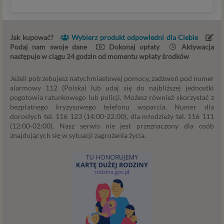
przez RODO podstaw prawnych i wyłącznie w celu
dostosowanym do danej podstawy, zgodnie z opisem
powyżej. Twoje dane przetwarzane będą do czasu
Jak kupować?
Wybierz produkt odpowiedni dla Ciebie
istnienia podstawy do ich przetwarzania – czyli w
Podaj nam swoje dane
Dokonaj opłaty
Aktywacja
przypadku udzielenia zgody do momentu jej cofnięcia,
następuje w ciągu 24 godzin od momentu wpłaty środków
ograniczenia lub innych działań z Twojej strony
ograniczających tę zgodę, w przypadku niezbędności
Jeżeli potrzebujesz natychmiastowej pomocy, zadzwoń pod numer
danych do wykonania umowy – przez czas jej
alarmowy 112 (Polska) lub udaj się do najbliższej jednostki
pogotowia ratunkowego lub policji. Możesz również skorzystać z
wykonywania, a w przypadku, gdy podstawą
bezpłatnego kryzysowego telefonu wsparcia. Numer dla
przetwarzania danych jest uzasadniony interes
dorosłych tel. 116 123 (14:00-22:00), dla młodzieży tel. 116 111
administratora – do czasu istnienia tego uzasadnionego
(12:00-02:00). Nasz serwis nie jest przeznaczony dla osób
interesu.
znajdujących się w sytuacji zagrożenia życia.
Administratorzy
Administratorami Twoich danych osobowych Psychology
Consulting Aneta Styńska właściciel serwisu
internetowego Psychorada.pl. Pełne dane administratora
możesz sprawdzić wchodząc na podstrone Kontakt.
Znajdziesz tam również informację o naszych Zaufanych