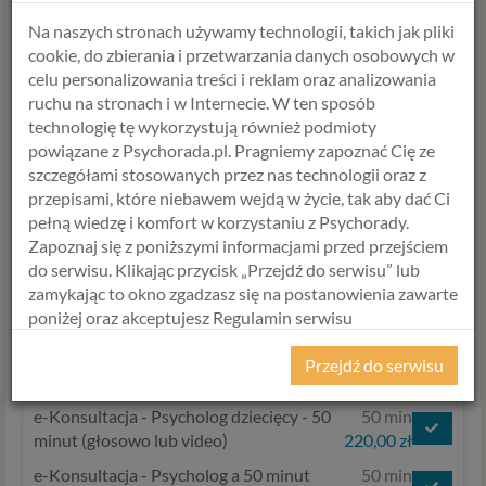
420,00 zł
Na naszych stronach używamy technologii, takich jak pliki
e-Konsultacja - Psychoterapia i
60 min
cookie, do zbierania i przetwarzania danych osobowych w
poradnictwo dla par 60 min
250,00 zł
celu personalizowania treści i reklam oraz analizowania
ruchu na stronach i w Internecie. W ten sposób
e-Konsultacja - Psychoterapia i
90 min
technologię tę wykorzystują również podmioty
poradnictwo dla par 90 min
280,00 zł
powiązane z Psychorada.pl. Pragniemy zapoznać Cię ze
Opinia psychologiczna po diagnozie
550,00 zł
szczegółami stosowanych przez nas technologii oraz z
psychologicznej
przepisami, które niebawem wejdą w życie, tak aby dać Ci
pełną wiedzę i komfort w korzystaniu z Psychorady.
Zapoznaj się z poniższymi informacjami przed przejściem
Hanna Świerczewska
do serwisu. Klikając przycisk „Przejdź do serwisu” lub
zamykając to okno zgadzasz się na postanowienia zawarte
Psycholog, Psychotraumatolog,
poniżej oraz akceptujesz Regulamin serwisu
Psychoonkolog, Psycholog dzieci i
Psychorada.pl i Politykę Prywatności.
młodzieży, Terapeuta par, Terapeuta
Przejdź do serwisu
uzależnień
RODO
e-Konsultacja - Psycholog dziecięcy - 50
50 min
Z dniem 25 maja 2018 r. rozpoczyna obowiązywanie
minut (głosowo lub video)
220,00 zł
Rozporządzenie Parlamentu Europejskiego i Rady (UE)
2016/679 z dnia 27 kwietnia 2016 r. w sprawie ochrony
e-Konsultacja - Psycholog a 50 minut
50 min