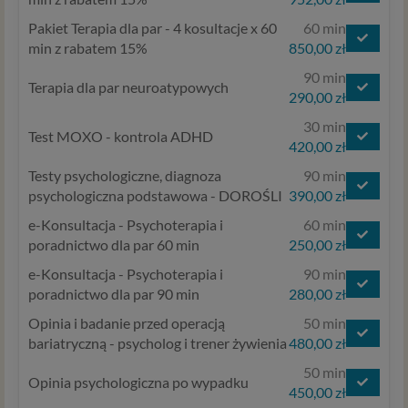
Pakiet Terapia dla par - 4 kosultacje x 60
60 min
min z rabatem 15%
850,00 zł
90 min
Terapia dla par neuroatypowych
290,00 zł
30 min
Test MOXO - kontrola ADHD
420,00 zł
Testy psychologiczne, diagnoza
90 min
psychologiczna podstawowa - DOROŚLI
390,00 zł
e-Konsultacja - Psychoterapia i
60 min
poradnictwo dla par 60 min
250,00 zł
e-Konsultacja - Psychoterapia i
90 min
poradnictwo dla par 90 min
280,00 zł
Opinia i badanie przed operacją
50 min
bariatryczną - psycholog i trener żywienia
480,00 zł
50 min
Opinia psychologiczna po wypadku
450,00 zł