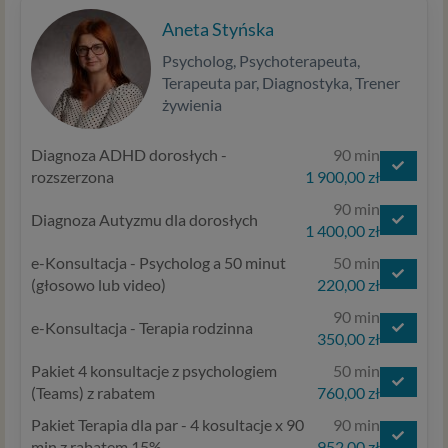
Aneta Styńska
Psycholog, Psychoterapeuta,
Terapeuta par, Diagnostyka, Trener
żywienia
Diagnoza ADHD dorosłych -
90 min
rozszerzona
1 900,00 zł
90 min
Diagnoza Autyzmu dla dorosłych
1 400,00 zł
e-Konsultacja - Psycholog a 50 minut
50 min
(głosowo lub video)
220,00 zł
90 min
e-Konsultacja - Terapia rodzinna
350,00 zł
Pakiet 4 konsultacje z psychologiem
50 min
(Teams) z rabatem
760,00 zł
Pakiet Terapia dla par - 4 kosultacje x 90
90 min
min z rabatem 15%
952,00 zł