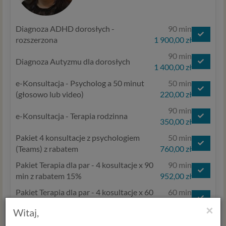
Diagnoza ADHD dorosłych -
90 min
rozszerzona
1 900,00 zł
90 min
Diagnoza Autyzmu dla dorosłych
1 400,00 zł
e-Konsultacja - Psycholog a 50 minut
50 min
(głosowo lub video)
220,00 zł
90 min
e-Konsultacja - Terapia rodzinna
350,00 zł
Pakiet 4 konsultacje z psychologiem
50 min
(Teams) z rabatem
760,00 zł
Pakiet Terapia dla par - 4 kosultacje x 90
90 min
min z rabatem 15%
952,00 zł
Pakiet Terapia dla par - 4 kosultacje x 60
60 min
min z rabatem 15%
850,00 zł
×
Witaj,
30 min
Test MOXO - kontrola ADHD