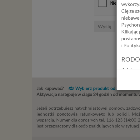
wykorzys
Cię ze s
niebawem
Psychora
Wyślij
Klikając
postanow
i Polity
RODO
Z dniem 
Europejs
osób fiz
Jak kupować?
Wybierz produkt odpowiedni dla
swobodn
Aktywacja następuje w ciągu 24 godzin od momentu
(określ
zakresie 
Jeżeli potrzebujesz natychmiastowej pomocy, zadzwo
wprowadz
jednostki pogotowia ratunkowego lub policji. Mo
osobowyc
wsparcia. Numer dla dorosłych tel. 116 123 (14:00-22
usług in
jest przeznaczony dla osób znajdujących się w sytuacji
informac
przetwar