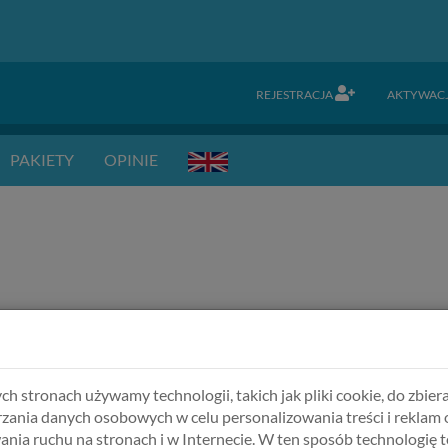
REJESTRACJA
AKTYWAC
PAKIETY
OPINIE
e hasło.
ch stronach używamy technologii, takich jak pliki cookie, do zbiera
zania danych osobowych w celu personalizowania treści i reklam 
ania ruchu na stronach i w Internecie. W ten sposób technologię t