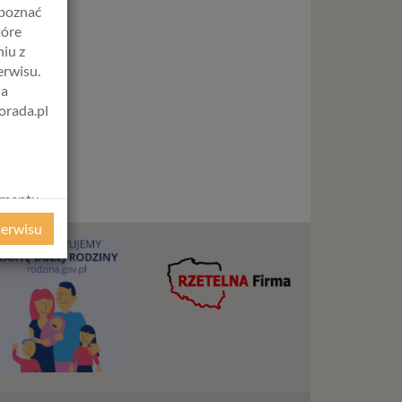
apoznać
tóre
iu z
erwisu.
na
orada.pl
amentu
ochrony
serwisu
ie
WE
ycznym
ystanie z
l. W tej
aja