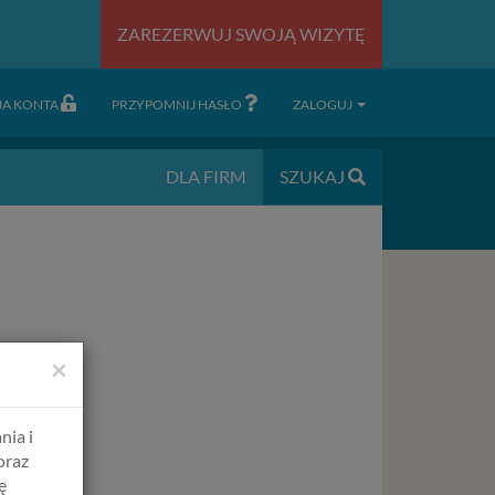
ZAREZERWUJ SWOJĄ WIZYTĘ
JA KONTA
PRZYPOMNIJ HASŁO
ZALOGUJ
DLA FIRM
SZUKAJ
×
nia i
oraz
ę