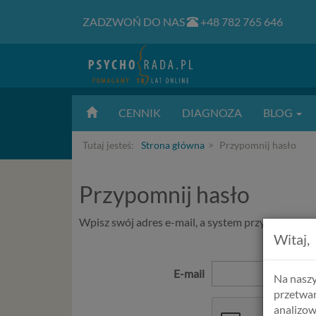
ZADZWOŃ DO NAS
+48 782 765 646
CENNIK
DIAGNOZA
BLOG
Tutaj jesteś:
Strona główna
Przypomnij hasło
Przypomnij hasło
Wpisz swój adres e-mail, a system przyśle Ci now
Witaj,
E-mail
Na naszy
przetwar
analizow