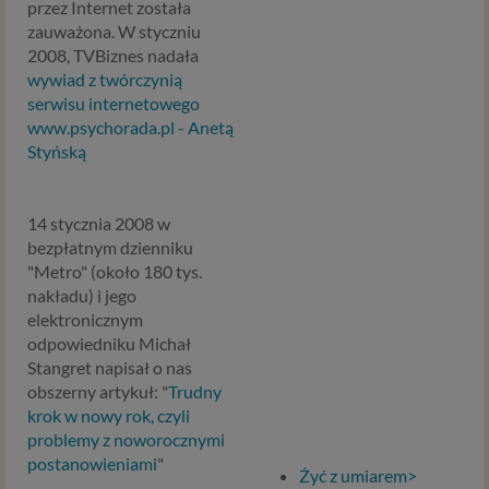
przez Internet została
zauważona. W styczniu
2008, TVBiznes nadała
wywiad z twórczynią
serwisu internetowego
www.psychorada.pl - Anetą
Styńską
14 stycznia 2008 w
bezpłatnym dzienniku
"Metro" (około 180 tys.
nakładu) i jego
elektronicznym
odpowiedniku Michał
Stangret napisał o nas
obszerny artykuł: "
Trudny
krok w nowy rok, czyli
problemy z noworocznymi
postanowieniami
"
Żyć z umiarem>