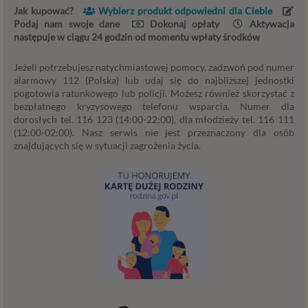
Jak kupować?
Wybierz produkt odpowiedni dla Ciebie
osobowych, jakie może mieć miejsce po 25 maja 2018 r. w
Podaj nam swoje dane
Dokonaj opłaty
Aktywacja
związku z korzystaniem z naszych usług. Prosimy Cię o jej
następuje w ciągu 24 godzin od momentu wpłaty środków
przeczytanie, nie zajmie to więcej niż kilka minut.
Jeżeli potrzebujesz natychmiastowej pomocy, zadzwoń pod numer
Czym są dane osobowe
alarmowy 112 (Polska) lub udaj się do najbliższej jednostki
pogotowia ratunkowego lub policji. Możesz również skorzystać z
Dane osobowe to, zgodnie z RODO, informacje o
bezpłatnego kryzysowego telefonu wsparcia. Numer dla
zidentyfikowanej lub możliwej do zidentyfikowania
dorosłych tel. 116 123 (14:00-22:00), dla młodzieży tel. 116 111
osobie fizycznej. W przypadku korzystania z naszego
(12:00-02:00). Nasz serwis nie jest przeznaczony dla osób
serwisu takimi danymi są np. adres e-mail, adres IP lub
znajdujących się w sytuacji zagrożenia życia.
Twoje dane w serwisie konsultacyjnym czy w innej
usłudze oferowanej przez Psychoradę. Dane osobowe
mogą być zapisywane w plikach cookies lub podobnych
technologiach (np. local storage) instalowanych przez nas
lub naszych Zaufanych Partnerów na naszych stronach i
urządzeniach, których używasz podczas korzystania z
naszych usług.
Podstawa i cel przetwarzania
Przetwarzanie danych osobowych wymaga podstawy