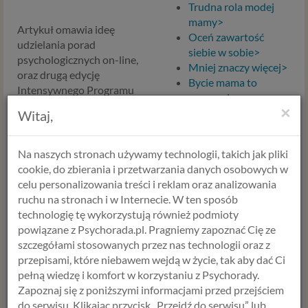
Trudna rola modej
mamy>
Artykuł omawia ideę
Oceń zawartość
udzielania porad
siebie w sobie>
psychologicznych on-line,
Mniej znaczy więcej>
oraz drugą edycję
Bycie mama to
Intensywnego Programu
wyzwanie>
Zmiany Osobistej (IPZO)
×
Żeglujmy w tym
Witaj,
prowadzonej przez
samym kierunku>
psychologów
Trudno o prawdziwą
Psychorady.pl. Z treścią
Na naszych stronach używamy technologii, takich jak pliki
przyjaźń>
artykułu 15 stycznia mogli
cookie, do zbierania i przetwarzania danych osobowych w
Prawdziwych Świąt
się zapoznać czytelnicy
celu personalizowania treści i reklam oraz analizowania
już nie ma...>
Onet.pl
i
Gazety.pl
ruchu na stronach i w Internecie. W ten sposób
Czas rozwodów >
technologię tę wykorzystują również podmioty
powiązane z Psychorada.pl. Pragniemy zapoznać Cię ze
Po raz kolejny "Metro"
szczegółami stosowanych przez nas technologii oraz z
podjęło tematykę
przepisami, które niebawem wejdą w życie, tak aby dać Ci
psychoporadnictwa
pełną wiedzę i komfort w korzystaniu z Psychorady.
internetowego w artykule
Zapoznaj się z poniższymi informacjami przed przejściem
"Kozetka online" 15
do serwisu. Klikając przycisk „Przejdź do serwisu” lub