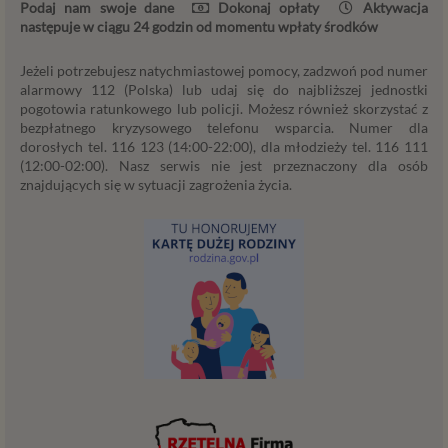
Podaj nam swoje dane
Dokonaj opłaty
Aktywacja
danych oraz uchylenia dyrektywy 95/46/WE (określane
następuje w ciągu 24 godzin od momentu wpłaty środków
popularnie jako „RODO”). RODO obowiązywać będzie w
identycznym zakresie we wszystkich krajach Unii
Jeżeli potrzebujesz natychmiastowej pomocy, zadzwoń pod numer
Europejskiej, a więc także w Polsce i wprowadza szereg
alarmowy 112 (Polska) lub udaj się do najbliższej jednostki
zmian w zasadach regulujących przetwarzanie danych
pogotowia ratunkowego lub policji. Możesz również skorzystać z
osobowych, które będą miały wpływ na wiele dziedzin
bezpłatnego kryzysowego telefonu wsparcia. Numer dla
życia, w tym na korzystanie z usług internetowych, takich
dorosłych tel. 116 123 (14:00-22:00), dla młodzieży tel. 116 111
jak między innymi usługi serwisu Psychorada.pl. W tej
(12:00-02:00). Nasz serwis nie jest przeznaczony dla osób
znajdujących się w sytuacji zagrożenia życia.
informacji przedstawiamy skrót najważniejszych
zagadnień dotyczących przetwarzania Twoich danych
osobowych, jakie może mieć miejsce po 25 maja 2018 r. w
związku z korzystaniem z naszych usług. Prosimy Cię o jej
przeczytanie, nie zajmie to więcej niż kilka minut.
Czym są dane osobowe
Dane osobowe to, zgodnie z RODO, informacje o
zidentyfikowanej lub możliwej do zidentyfikowania
osobie fizycznej. W przypadku korzystania z naszego
serwisu takimi danymi są np. adres e-mail, adres IP lub
Twoje dane w serwisie konsultacyjnym czy w innej