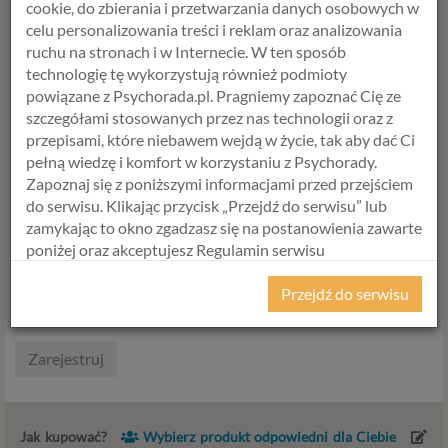
Hasło
cookie, do zbierania i przetwarzania danych osobowych w
celu personalizowania treści i reklam oraz analizowania
ruchu na stronach i w Internecie. W ten sposób
technologię tę wykorzystują również podmioty
Powtórz hasło
powiązane z Psychorada.pl. Pragniemy zapoznać Cię ze
szczegółami stosowanych przez nas technologii oraz z
przepisami, które niebawem wejdą w życie, tak aby dać Ci
pełną wiedzę i komfort w korzystaniu z Psychorady.
Polityka prywatności
Zapoznaj się z poniższymi informacjami przed przejściem
Zgadzam się z
Polityką prywatności
oraz z
Regulaminem
do serwisu. Klikając przycisk „Przejdź do serwisu” lub
serwisu.
zamykając to okno zgadzasz się na postanowienia zawarte
poniżej oraz akceptujesz Regulamin serwisu
Psychorada.pl i Politykę Prywatności.
Przejdź do serwisu
RODO
Z dniem 25 maja 2018 r. rozpoczyna obowiązywanie
Zarejestruj
Rozporządzenie Parlamentu Europejskiego i Rady (UE)
2016/679 z dnia 27 kwietnia 2016 r. w sprawie ochrony
osób fizycznych w związku z przetwarzaniem danych
osobowych i w sprawie swobodnego przepływu takich
Jak kupować?
Wybierz produkt odpowiedni dla Ciebie