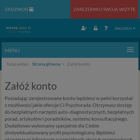
ZADZWOŃ
ZAREZERWUJ SWOJĄ WIZYTĘ
ZALOGUJ
MENU
Men
Tutaj jesteś:
Strona główna
Załóż konto
Załóż konto
Posiadając zarejestrowane konto będziesz w pełni korzystać
z możliwości jakie oferuje Ci Psychorada. Otrzymasz dostęp
do bezpłatnych narzędzi auto-diagnostycznych, bezpłatnych
porad, artykułów i poradników, systemu konsultacyjnego.
Dodatkowo wykonamy specjalnie dla Ciebie
zindywidualizowany profil psychologiczny. Będziesz
otrzymywać informacje o specjalnych akcjach promocyjnych,