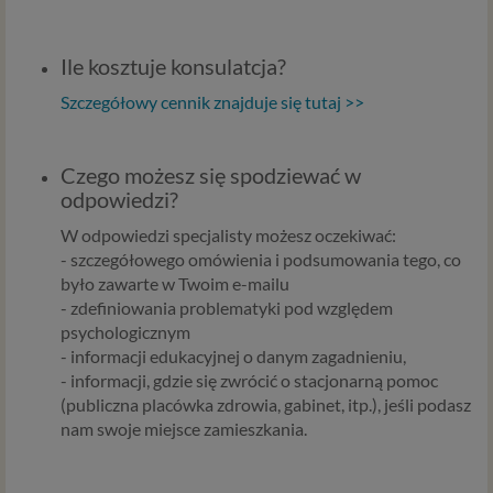
Zgoda na przetwarzanie Twoich danych
osobowych
Ile kosztuje konsulatcja?
Jeśli chcesz zgodzić się na przetwarzanie przez podmioty z
Psychology Consulting Aneta Styńska (serwis
Szczegółowy cennik znajduje się tutaj >>
Psychorada.pl) i Zaufanych Partnerów Twoich danych
osobowych zebranych w związku z korzystaniem przez
Ciebie ze stron i aplikacji internetowych dostarczanych
Czego możesz się spodziewać w
przez Psychorada.pl w celach marketingowych
odpowiedzi?
(obejmujących niezbędne działania analityczne i
W odpowiedzi specjalisty możesz oczekiwać:
zestawianie w profile marketingowe na podstawie Twojej
- szczegółowego omówienia i podsumowania tego, co
aktywności na stronach internetowych) w tym ich
było zawarte w Twoim e-mailu
przetwarzanie w plikach cookies itp. instalowanych na
- zdefiniowania problematyki pod względem
Twoich urządzeniach i odczytywanych z tych plików przez
psychologicznym
podmioty z Psychology Consulting (serwis Psychorada.pl)
- informacji edukacyjnej o danym zagadnieniu,
i Zaufanych Partnerów możesz w łatwy sposób wyrazić tę
- informacji, gdzie się zwrócić o stacjonarną pomoc
zgodę, klikając w przycisk „Przejdź do serwisu” lub
(publiczna placówka zdrowia, gabinet, itp.), jeśli podasz
zamykając to okno.
nam swoje miejsce zamieszkania.
Jeśli nie chcesz wyrazić opisanej wyżej zgody lub w
ograniczyć jej zakres prosimy o kliknięcie w „Ustawienia