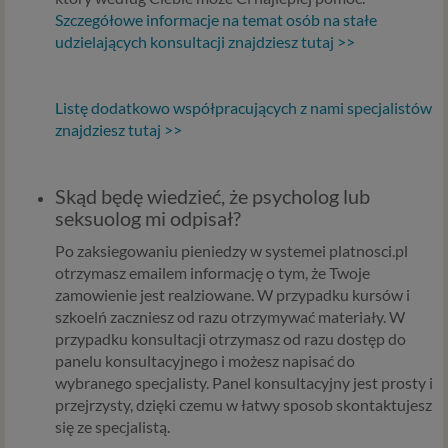
profilu tego konta). Bez tej możliwości nie bylibyśmy
Szczegółowe informacje na temat osób na stałe
w stanie zapewnić Ci usługi, a Ty nie mógłbyś z niej
udzielających konsultacji znajdziesz tutaj >>
korzystać.
Niezbędność przetwarzania do celów wynikających
z prawnie uzasadnionych interesów realizowanych
Listę dodatkowo współpracujących z nami specjalistów
przez administratora lub przez stronę trzecią. Ta
znajdziesz tutaj >>
podstawa przetwarzania danych dotyczy
przypadków, gdy ich przetwarzanie jest
uzasadnione z uwagi na nasze usprawiedliwione
Skąd będę wiedzieć, że psycholog lub
potrzeby, co obejmuje między innymi konieczność
seksuolog mi odpisał?
zapewnienia bezpieczeństwa usługi (np.
sprawdzenie, czy do Twojego konta nie loguje się
Po zaksiegowaniu pieniedzy w systemei platnosci.pl
nieuprawniona osoba), dokonanie pomiarów
otrzymasz emailem informację o tym, że Twoje
statystycznych, ulepszania naszych usług i
zamowienie jest realziowane. W przypadku kursów i
dopasowania ich do potrzeb i wygody
szkoelń zaczniesz od razu otrzymywać materiały. W
użytkowników (np. personalizowanie treści w
przypadku konsultacji otrzymasz od razu dostęp do
usługach) jak również prowadzenie marketingu i
panelu konsultacyjnego i możesz napisać do
promocji własnych usług administratora
wybranego specjalisty. Panel konsultacyjny jest prosty i
Psychorada.pl w serwisie administratora (np. jeśli
przejrzysty, dzięki czemu w łatwy sposob skontaktujesz
interesujesz się psychologią dziecka i oglądasz
się ze specjalistą.
materiały na ten temat w Psychorada.pl to możemy