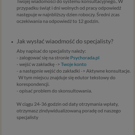
Twojej wiadomości do systemu konsultacyjnego.. W
danych do wykonania umowy – przez czas jej
przypadku świąt i dni wolnych od pracy odpowiedź
wykonywania, a w przypadku, gdy podstawą
następuje w najnbliższy dzien roboczy. Średni zcas
przetwarzania danych jest uzasadniony interes
oczekiwania na odpowiedź to 12 godzin.
administratora – do czasu istnienia tego uzasadnionego
interesu.
Jak wysłać wiaodmość do specjalisty?
Administratorzy
Aby napisać do specjalisty należy:
Administratorami Twoich danych osobowych Psychology
- zalogować się na stronie
Psychorada.pl
Consulting Aneta Styńska właściciel serwisu
- wejść w zakładkę ->
Twoje konto
internetowego Psychorada.pl. Pełne dane administratora
- a następnie wejść do zakładki -> Aktywne konsultacje.
możesz sprawdzić wchodząc na podstrone Kontakt.
W tym miejscu znajduje się edutor tekstowy do
Znajdziesz tam również informację o naszych Zaufanych
korespondencji.
Partnerach, czyli firmach i innych podmiotów, z którymi
- opisać problem do skonsultowania.
współpracujemy głównie w zakresie administracyjnym,
technologicznym koniecznym do prowadzenia serwisu i
W ciągu 24-36 godzin od daty otrzymania wpłaty,
marketingowym.
otrzymasz zindywidualizowaną poradę od naszego
specjalisty
Przekazywanie danych
Twoje dane będą przetwarzać Psychology Consulting