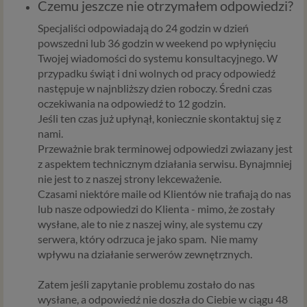
zaawansowane”. Wyrażenie zgody jest dobrowolne. W
Czemu jeszcze nie otrzymałem odpowiedzi?
każdym momencie możesz także edytować Twoje
Specjaliści odpowiadają do 24 godzin w dzień
preferencje w zakresie udzielonej zgody, w tym nawet
powszedni lub 36 godzin w weekend po wpłynięciu
wycofać ją całkowicie.
Twojej wiadomości do systemu konsultacyjnego. W
Powyższa zgoda dotyczy przetwarzania w celach
przypadku świąt i dni wolnych od pracy odpowiedź
marketingowych innych niż własne cele podmiotów z
następuje w najnbliższy dzien roboczy. Średni czas
Psychology Consulting. Informujemy jednocześnie, iż
oczekiwania na odpowiedź to 12 godzin.
Psychology Consulting w ramach udostępnianych przez
Jeśli ten czas już upłynął, koniecznie skontaktuj się z
siebie usług internetowych przetwarzać będą Twoje dane
nami.
we własnych celach marketingowych opisanych
Przeważnie brak terminowej odpowiedzi zwiazany jest
szczegółowo powyżej w oparciu o ich prawnie
z aspektem technicznym działania serwisu. Bynajmniej
uzasadniony interes, jako administratora.
nie jest to z naszej strony lekceważenie.
Czasami niektóre maile od Klientów nie trafiają do nas
Zgoda na instalowanie plików cookies itp. na
lub nasze odpowiedzi do Klienta - mimo, że zostały
Twoich urządzeniach i dostęp do tych plików.
wysłane, ale to nie z naszej winy, ale systemu czy
Na naszych stronach internetowych i w aplikacjach
serwera, który odrzuca je jako spam. Nie mamy
używamy technologii, takich jak pliki cookie, local storage i
wpływu na działanie serwerów zewnętrznych.
podobnych służących do zbierania i przetwarzania danych
osobowych oraz danych eksploatacyjnych w celu
Zatem jeśli zapytanie problemu zostało do nas
personalizowania udostępnianych treści i reklam oraz
wysłane, a odpowiedź nie doszła do Ciebie w ciągu 48