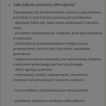
właściciel serwisu Psychorada.pl i Zaufani Partnerzy.
Jaki zakres pomocy oferujecie?
Twoje dane mogą być również powierzone do
Zapraszamy Cię do korzystania z pomocy specjalistów,
przetwarzania innym podmiotom. W każdym takim
jeśli bliski Ci jest któryś z poniższych problemów:
przypadku przekazanie danych nie uprawnia ich odbiorcy
- depresja, fobia, lęk, zaburzenia osobowości, nerwice,
do dowolnego korzystania z nich, a jedynie do korzystania
stres,
w celach wyraźnie wskazanych przez Psychorada.pl lub
- problemy wychowawcze z dziećmi, brak porozumienia
Zaufanego Partnera. Przekazywanie danych ma miejsce
z rodzicami,
na ogół w przypadku współpracy z podwykonawcą (np.
- mobbing lub prześladowania w miejscu pracy,
agencją marketingową) lub usługodawcą (np. dostawcą
przemęczenie, chroniczne zmęczenie, wypalenie
usług przechowywania danych). Dzięki temu możemy np.
zawodowe
lepiej dobrać najciekawsze lub najtańsze oferty
- nieporozumienia w związku lub małżeństwie, kłopoty
dopasowane dla Ciebie. W każdym przypadku
z wyborem właściwego partnera życiowego,
przekazanie danych nie zwalnia przekazującego z
- złość, agresja, przemoc,
odpowiedzialności za ich przetwarzanie. Dane mogą być
- nieśmiałość, wstyd, zakłopotanie, samotność,
też przekazywane organom publicznym, o ile upoważniają
trudności w komunikacji z innnymi osobami,
ich do tego obowiązujące przepisy i przedstawią
odpowiednie żądanie, jednak nigdy w innym przypadku.
- inne problemy osobowościowo-emocjonalne
Cookies
- problemy zwiazane z erotyką i seksualności
Na naszych stronach internetowych i w aplikacjach