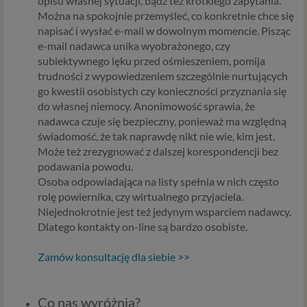
opisu własnej sytuacji, bądź też krótkiego zapytania.
Można na spokojnie przemyśleć, co konkretnie chce się
napisać i wysłać e-mail w dowolnym momencie. Pisząc
e-mail nadawca unika wyobrażonego, czy
subiektywnego lęku przed ośmieszeniem, pomija
trudności z wypowiedzeniem szczególnie nurtujących
go kwestii osobistych czy konieczności przyznania się
do własnej niemocy. Anonimowość sprawia, że
nadawca czuje się bezpieczny, ponieważ ma względną
świadomość, że tak naprawdę nikt nie wie, kim jest.
Może też zrezygnować z dalszej korespondencji bez
podawania powodu.
Osoba odpowiadająca na listy spełnia w nich często
rolę powiernika, czy wirtualnego przyjaciela.
Niejednokrotnie jest też jedynym wsparciem nadawcy.
Dlatego kontakty on-line są bardzo osobiste.
Zamów konsultację dla siebie >>
Co nas wyróżnia?