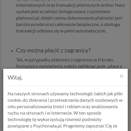
internetowych oraz transakcji płatniczych online. Nasz
system jest w całości zintegrowany z systemem
platnosci.pl, dzięki czemu dokonywanie płatności jest
bardzo proste oraz całkowicie bezpieczne, a obsługa
transakcji odbywa się w pełni automatycznie.
Czy można płacić z zagranicy?
Tak, w pzrypadku płatności z zagranicy w II kroku
formulazra zamówienia należy zakliknac pole „płace z
zagranicy”. Dzieki temu system platnosci.pl
×
Witaj,
automatycznie przeliczy na złotówki wpłacaną kwotę i
pobierze dokładnie tyle ile należy.
Na naszych stronach używamy technologii, takich jak pliki
cookie, do zbierania i przetwarzania danych osobowych w
Jak zapłacić kuponem rabatowym?
celu personalizowania treści i reklam oraz analizowania
W II kroku płatności jest specjalne pole do wpsiani
ruchu na stronach i w Internecie. W ten sposób
akodu kuponu. Jeśli posiadasz kupon, wpisz jego kod w
technologię tę wykorzystują również podmioty
to pole i zaktualizuj stronę.
powiązane z Psychorada.pl. Pragniemy zapoznać Cię ze