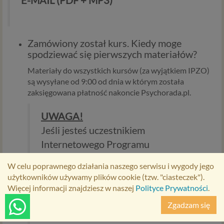
E-MAIL (PDF + MP3)
Zamówiony został kurs. Kiedy moge
spodziewać się pierwszych materiałów?
Materiały do wszystkich kursów (za wyjątkiem IPZO)
są wysyłane od 9:00 od dnia w którym została
zaksięgowana płatność nakoncie Psychorada.pl.
UWAGA!
Jeśli jesteś uczestnikiem
Internetowego Programu
Zmiany Osobistej (dowolnej wersji), to
W celu poprawnego działania naszego serwisu i wygody jego
materiały
użytkowników używamy plików cookie (tzw. "ciasteczek").
z kursu zaczniesz otrzymywać od
Więcej informacji znajdziesz w naszej
Polityce Prywatności
.
najbliższego
Zgadzam się
poniedziałku.