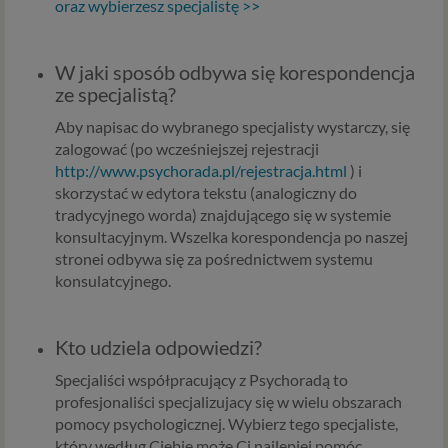
oraz wybierzesz specjalistę >>
naszych usług.
Podstawa i cel przetwarzania
W jaki sposób odbywa się korespondencja
Przetwarzanie danych osobowych wymaga podstawy
ze specjalistą?
prawnej. RODO przewiduje kilka rodzajów takich
Aby napisac do wybranego specjalisty wystarczy, się
podstaw prawnych dla przetwarzania danych, a w
zalogować (po wcześniejszej rejestracji
przypadkach korzystania z naszych usług wystąpią, co do
http://www.psychorada.pl/rejestracja.html
) i
zasady trzy z nich:
skorzystać w edytora tekstu (analogiczny do
Niezbędność przetwarzania do zawarcia lub
tradycyjnego worda) znajdującego się w systemie
wykonania umowy, której jesteś stroną. Umowa to,
konsultacyjnym. Wszelka korespondencja po naszej
w naszym przypadku, regulamin serwisu i
stronei odbywa się za pośrednictwem systemu
informacje na stronach ofertowych danej usługi.
konsulatcyjnego.
Jeśli zatem zawieramy z Tobą umowę o realizację
danej usługi, to możemy przetwarzać Twoje dane w
zakresie niezbędnym do realizacji tej umowy. W
Kto udziela odpowiedzi?
przypadku, gdy zakładasz u nas konto, to umowa o
Specjaliści współpracujący z Psychoradą to
dostarczenie tego konta upoważnia nas do
profesjonaliści specjalizujacy się w wielu obszarach
przetwarzania danych niezbędnych do jego
pomocy psychologicznej. Wybierz tego specjaliste,
zapewnienia (np. danych podanych przez Ciebie w
który według Ciebie może Ci najlepiej pomóc.