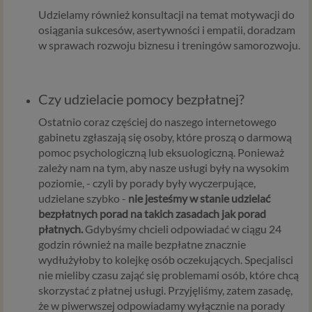
używamy technologii, takich jak pliki cookie, local storage i
Udzielamy również konsultacji na temat motywacji do
podobnych służących do zbierania i przetwarzania danych
osiągania sukcesów, asertywności i empatii, doradzam
osobowych oraz danych eksploatacyjnych w celu
w sprawach rozwoju biznesu i treningów samorozwoju.
personalizowania udostępnianych treści i reklam oraz
analizowania ruchu na naszych stronach. W ten sposób
technologię tę wykorzystują również nasi Zaufani
Czy udzielacie pomocy bezpłatnej?
Partnerzy. Cookies to dane informatyczne zapisywane w
plikach i przechowywane na Twoim urządzeniu
Ostatnio coraz częściej do naszego internetowego
końcowym (tj. Twój komputer, tablet, smartphone itp.),
gabinetu zgłaszają się osoby, które proszą o darmową
które przeglądarka wysyła do serwera przy
pomoc psychologiczną lub eksuologiczną. Ponieważ
każdorazowym wejściu na stronę z tego urządzenia,
zależy nam na tym, aby nasze usługi były na wysokim
podczas gdy odwiedzasz różne strony w Internecie. W
poziomie, - czyli by porady były wyczerpujące,
każdej chwili możesz zmienić ustawienia swojej
udzielane szybko -
nie jesteśmy w stanie udzielać
przeglądarki, by ograniczyć lub wyłączyć funkcjonowanie
bezpłatnych porad na takich zasadach jak porad
plików cookies oraz jak usunąć takie pliki z Twojego
płatnych.
Gdybyśmy chcieli odpowiadać w ciągu 24
urządzenia.
godzin również na maile bezpłatne znacznie
wydłużyłoby to kolejkę osób oczekujących. Specjalisci
Zaufani Partnerzy
nie mieliby czasu zająć się problemami osób, które chcą
skorzystać z płatnej usługi. Przyjęliśmy, zatem zasadę,
To firmy i inne podmioty, z którymi współpracujemy
że w piwerwszej odpowiadamy wyłącznie na porady
głównie w zakresie administracyjnym, technologicznym