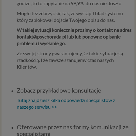
analizowania ruchu na naszych stronach. Te pliki cookie
godizn, to to zapytanie na 99,9% do nas nie doszło.
pomagają poprawić jakość treści reklamowych na
Mogło też zdarzyć się tak, że wystąpił błąd systemu
stronach i w aplikacjach. Dzięki tym technologiom
który zablokował dojście Twojego opisu do nas.
możemy zapewnić Ci lepszą obsługę poprzez serwowanie
reklam lepiej dopasowanych do Twoich preferencji i
W takiej sytuacji koniecznie prosimy o kontakt na adres
serwowanie treści, które mogą Cię bardziej
kontakt@psychorada.pl lub lub ponowne opisanie
zainteresować. Pliki te pozwalają nam również lepiej
problemu i wysłanie go.
badać i analizować zainteresowanie naszymi stronami i
Ze swojej strony gwarantujemy, że takie sytuacje są
treściami, które Ci serwujemy. Dzięki tym analizom
rzadkością. I że zawsze szanujemy czas naszych
możemy zadbać o jakość serwowanych przez nas treści.
Klientów.
Zgoda dotyczy przetwarzania Twoich danych osobowych
przez Zaufanych Partnerów w celach marketingowych,
które obejmują także niezbędne działania analityczne i
Zobacz przykładowe konsultacje
zestawianie w profile marketingowe na podstawie Twojej
aktywności na stronach internetowych. Na podstawie tej
Tutaj znajdziesz kilka odpowiedzi specjalistów z
zgody, Twoje dane, w tym zebrane informacje o Twojej
naszego serwisu >>
aktywności na stronach internetowych, będą
wykorzystywane do prezentowania Ci reklam produktów
i usług naszych Partnerów biznesowych, dopasowanych
Oferowane przez nas formy komunikacji ze
do Twoich zainteresowań.
specjalistami