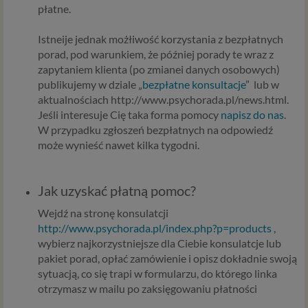
płatne.
koniecznym do prowadzenia serwisu i marketingowym.
Jeśli interesuje cię dokładna lista Zaufanych Partnerow,
Istneije jednak możłiwość korzystania z bezpłatnych
skontaktuj się z nami.
porad, pod warunkiem, że później porady te wraz z
zapytaniem klienta (po zmianei danych osobowych)
Twoje uprawnienia
publikujemy w dziale „
bezpłatne konsultacje
” lub w
Zgodnie z RODO przysługują Ci następujące uprawnienia
aktualnościach http://www.psychorada.pl/news.html.
wobec Twoich danych i ich przetwarzania przez nas i
Jeśli interesuje Cię taka forma pomocy
napisz do nas
.
Zaufanych Partnerów.
W przypadku zgłoszeń bezpłatnych na odpowiedź
może wynieść nawet kilka tygodni.
Jeśli udzieliłeś zgody na przetwarzanie danych
możesz ją w każdej chwili wycofać.
Masz również prawo żądania dostępu do Twoich
Jak uzyskać płatną pomoc?
danych osobowych, ich sprostowania, usunięcia lub
ograniczenia przetwarzania, prawo do przeniesienia
Wejdź na stronę konsulatcji
danych, wyrażenia sprzeciwu wobec przetwarzani
http://www.psychorada.pl/index.php?p=products
,
danych oraz prawo do wniesienia skargi do organu
wybierz najkorzystniejsze dla Ciebie konsulatcje lub
nadzorczego – GIODO. Uprawnienia powyższe
pakiet porad, opłać zamówienie i opisz dokładnie swoją
przysługują także w przypadku prawidłowego
sytuacją, co się trapi w formularzu, do którego linka
przetwarzania danych przez administratora.
otrzymasz w mailu po zaksięgowaniu płatności