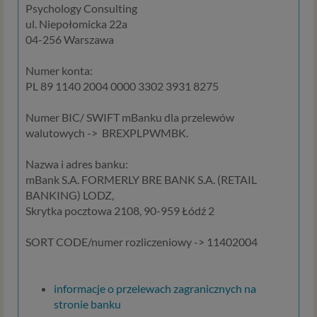
2016/679 z dnia 27 kwietnia 2016 r. w sprawie ochrony
Psychology Consulting
osób fizycznych w związku z przetwarzaniem danych
ul. Niepołomicka 22a
osobowych i w sprawie swobodnego przepływu takich
04-256 Warszawa
danych oraz uchylenia dyrektywy 95/46/WE (określane
popularnie jako „RODO”). RODO obowiązywać będzie w
Numer konta:
identycznym zakresie we wszystkich krajach Unii
PL 89 1140 2004 0000 3302 3931 8275
Europejskiej, a więc także w Polsce i wprowadza szereg
zmian w zasadach regulujących przetwarzanie danych
Numer BIC/ SWIFT mBanku dla przelewów
osobowych, które będą miały wpływ na wiele dziedzin
walutowych -> BREXPLPWMBK.
życia, w tym na korzystanie z usług internetowych, takich
jak między innymi usługi serwisu Psychorada.pl. W tej
Nazwa i adres banku:
informacji przedstawiamy skrót najważniejszych
mBank S.A. FORMERLY BRE BANK S.A. (RETAIL
zagadnień dotyczących przetwarzania Twoich danych
BANKING) LODZ,
osobowych, jakie może mieć miejsce po 25 maja 2018 r. w
Skrytka pocztowa 2108, 90-959 Łódź 2
związku z korzystaniem z naszych usług. Prosimy Cię o jej
przeczytanie, nie zajmie to więcej niż kilka minut.
SORT CODE/numer rozliczeniowy -> 11402004
Czym są dane osobowe
informacje o przelewach zagranicznych na
Dane osobowe to, zgodnie z RODO, informacje o
stronie banku
zidentyfikowanej lub możliwej do zidentyfikowania