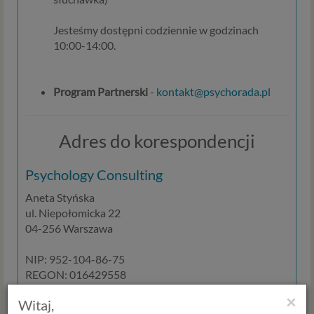
Jesteśmy dostępni codziennie w godzinach
10:00-14:00.
Program Partnerski
-
kontakt@psychorada.pl
Adres do korespondencji
Psychology Consulting
Aneta Styńska
ul. Niepołomicka 22
04-256 Warszawa
NIP: 952-104-86-75
REGON: 016429558
×
Witaj,