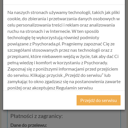
Płatności
Na naszych stronach używamy technologii, takich jak pliki
cookie, do zbierania i przetwarzania danych osobowych w
Przelewy polskie i zagraniczne
celu personalizowania treści i reklam oraz analizowania
ruchu na stronach i w Internecie. W ten sposób
Płatności w Polsce:
technologię tę wykorzystują również podmioty
powiązane z Psychorada.pl. Pragniemy zapoznać Cię ze
Dane do przelewu
:
szczegółami stosowanych przez nas technologii oraz z
Psychology Consulting
przepisami, które niebawem wejdą w życie, tak aby dać Ci
89 1140 2004 0000 3302 3931 8275
pełną wiedzę i komfort w korzystaniu z Psychorady.
Zapoznaj się z poniższymi informacjami przed przejściem
Aby zrealizować przelew w 10-15 minut polecamy
do serwisu. Klikając przycisk „Przejdź do serwisu” lub
korzystanie z usług mBanku
, w którym od początku
zamykając to okno zgadzasz się na postanowienia zawarte
działalności posiadamy konto internetowe.
poniżej oraz akceptujesz Regulamin serwisu
Psychorada.pl i Politykę Prywatności.
Przejdź do serwisu
RODO
Płatności z zagranicy:
Z dniem 25 maja 2018 r. rozpoczyna obowiązywanie
Rozporządzenie Parlamentu Europejskiego i Rady (UE)
Dane do przelewu: