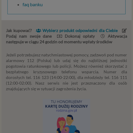
osobie fizycznej. W przypadku korzystania z naszego
faq banku
serwisu takimi danymi są np. adres e-mail, adres IP lub
Twoje dane w serwisie konsultacyjnym czy w innej
usłudze oferowanej przez Psychoradę. Dane osobowe
mogą być zapisywane w plikach cookies lub podobnych
Jak kupować?
Wybierz produkt odpowiedni dla Ciebie
technologiach (np. local storage) instalowanych przez nas
Podaj nam swoje dane
Dokonaj opłaty
Aktywacja
lub naszych Zaufanych Partnerów na naszych stronach i
następuje w ciągu 24 godzin od momentu wpłaty środków
urządzeniach, których używasz podczas korzystania z
naszych usług.
Jeżeli potrzebujesz natychmiastowej pomocy, zadzwoń pod numer
alarmowy 112 (Polska) lub udaj się do najbliższej jednostki
Podstawa i cel przetwarzania
pogotowia ratunkowego lub policji. Możesz również skorzystać z
bezpłatnego kryzysowego telefonu wsparcia. Numer dla
Przetwarzanie danych osobowych wymaga podstawy
dorosłych tel. 116 123 (14:00-22:00), dla młodzieży tel. 116 111
prawnej. RODO przewiduje kilka rodzajów takich
(12:00-02:00). Nasz serwis nie jest przeznaczony dla osób
znajdujących się w sytuacji zagrożenia życia.
podstaw prawnych dla przetwarzania danych, a w
przypadkach korzystania z naszych usług wystąpią, co do
zasady trzy z nich:
Niezbędność przetwarzania do zawarcia lub
wykonania umowy, której jesteś stroną. Umowa to,
w naszym przypadku, regulamin serwisu i
informacje na stronach ofertowych danej usługi.