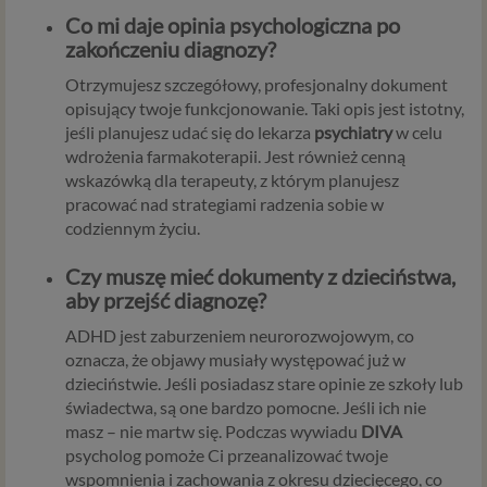
osobowych, które będą miały wpływ na wiele dziedzin
Co mi daje opinia psychologiczna po
życia, w tym na korzystanie z usług internetowych, takich
zakończeniu diagnozy?
jak między innymi usługi serwisu Psychorada.pl. W tej
informacji przedstawiamy skrót najważniejszych
Otrzymujesz szczegółowy, profesjonalny dokument
zagadnień dotyczących przetwarzania Twoich danych
opisujący twoje funkcjonowanie. Taki opis jest istotny,
osobowych, jakie może mieć miejsce po 25 maja 2018 r. w
jeśli planujesz udać się do lekarza
psychiatry
w celu
związku z korzystaniem z naszych usług. Prosimy Cię o jej
wdrożenia farmakoterapii. Jest również cenną
przeczytanie, nie zajmie to więcej niż kilka minut.
wskazówką dla terapeuty, z którym planujesz
pracować nad strategiami radzenia sobie w
Czym są dane osobowe
codziennym życiu.
Dane osobowe to, zgodnie z RODO, informacje o
Czy muszę mieć dokumenty z dzieciństwa,
zidentyfikowanej lub możliwej do zidentyfikowania
aby przejść diagnozę?
osobie fizycznej. W przypadku korzystania z naszego
serwisu takimi danymi są np. adres e-mail, adres IP lub
ADHD jest zaburzeniem neurorozwojowym, co
Twoje dane w serwisie konsultacyjnym czy w innej
oznacza, że objawy musiały występować już w
usłudze oferowanej przez Psychoradę. Dane osobowe
dzieciństwie. Jeśli posiadasz stare opinie ze szkoły lub
mogą być zapisywane w plikach cookies lub podobnych
świadectwa, są one bardzo pomocne. Jeśli ich nie
technologiach (np. local storage) instalowanych przez nas
masz – nie martw się. Podczas wywiadu
DIVA
lub naszych Zaufanych Partnerów na naszych stronach i
psycholog pomoże Ci przeanalizować twoje
urządzeniach, których używasz podczas korzystania z
wspomnienia i zachowania z okresu dziecięcego, co