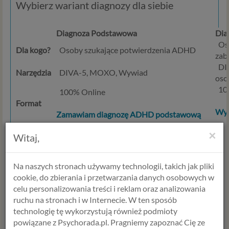
Wybierz wariant diagnozy dla siebie
Diagnoza Podstawowa
Dia
Oso
Dla kogo?
Osoby szukające potwierdzenia ADHD
zab
DIV
Narzędzia
DIVA-5, MOXO, Wywiad
oso
100
100% Online
Format
Wyb
Zamawiam diagnozę ADHD podstawową
×
Witaj,
FAQ - Diagnoza ADHD u dorosłych
Na naszych stronach używamy technologii, takich jak pliki
cookie, do zbierania i przetwarzania danych osobowych w
celu personalizowania treści i reklam oraz analizowania
Czy diagnoza ADHD online jest tak samo
ruchu na stronach i w Internecie. W ten sposób
ważna jak stacjonarna?
technologię tę wykorzystują również podmioty
powiązane z Psychorada.pl. Pragniemy zapoznać Cię ze
Tak. Wykorzystywane przez nas narzędzia, takie jak