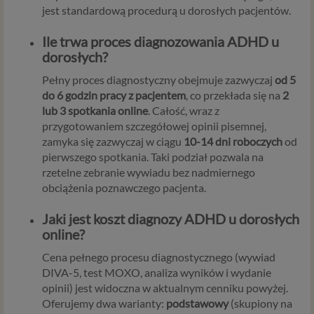
naszych usług.
jest standardową procedurą u dorosłych pacjentów.
Podstawa i cel przetwarzania
Ile trwa proces diagnozowania ADHD u
dorosłych?
Przetwarzanie danych osobowych wymaga podstawy
prawnej. RODO przewiduje kilka rodzajów takich
Pełny proces diagnostyczny obejmuje zazwyczaj
od 5
podstaw prawnych dla przetwarzania danych, a w
do 6 godzin pracy z pacjentem
, co przekłada się na
2
przypadkach korzystania z naszych usług wystąpią, co do
lub 3 spotkania online
. Całość, wraz z
zasady trzy z nich:
przygotowaniem szczegółowej opinii pisemnej,
zamyka się zazwyczaj w ciągu
10-14 dni roboczych
od
Niezbędność przetwarzania do zawarcia lub
pierwszego spotkania. Taki podział pozwala na
wykonania umowy, której jesteś stroną. Umowa to,
rzetelne zebranie wywiadu bez nadmiernego
w naszym przypadku, regulamin serwisu i
obciążenia poznawczego pacjenta.
informacje na stronach ofertowych danej usługi.
Jeśli zatem zawieramy z Tobą umowę o realizację
Jaki jest koszt diagnozy ADHD u dorosłych
danej usługi, to możemy przetwarzać Twoje dane w
online?
zakresie niezbędnym do realizacji tej umowy. W
przypadku, gdy zakładasz u nas konto, to umowa o
Cena pełnego procesu diagnostycznego (wywiad
dostarczenie tego konta upoważnia nas do
DIVA-5, test MOXO, analiza wyników i wydanie
przetwarzania danych niezbędnych do jego
opinii) jest widoczna w aktualnym cenniku powyżej.
zapewnienia (np. danych podanych przez Ciebie w
Oferujemy dwa warianty:
podstawowy
(skupiony na