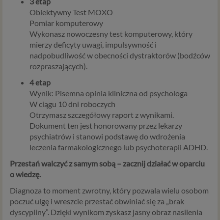
3 etap
Obiektywny Test MOXO
Pomiar komputerowy
Wykonasz nowoczesny test komputerowy, który
mierzy deficyty uwagi, impulsywność i
nadpobudliwość w obecności dystraktorów (bodźców
rozpraszających).
4 etap
Wynik: Pisemna opinia kliniczna od psychologa
W ciągu 10 dni roboczych
Otrzymasz szczegółowy raport z wynikami.
Dokument ten jest honorowany przez lekarzy
psychiatrów i stanowi podstawę do wdrożenia
leczenia farmakologicznego lub psychoterapii ADHD.
Przestań walczyć z samym sobą – zacznij działać w oparciu
o wiedzę.
Diagnoza to moment zwrotny, który pozwala wielu osobom
poczuć ulgę i wreszcie przestać obwiniać się za „brak
dyscypliny”. Dzięki wynikom zyskasz jasny obraz nasilenia