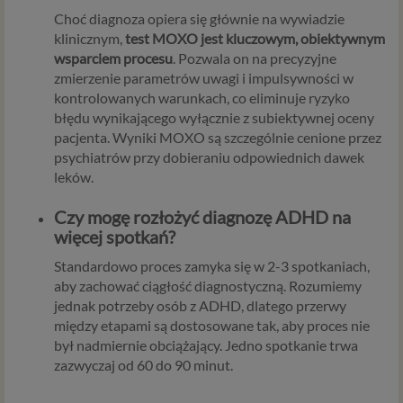
Ci wyświetlić reklamę na podobny temat).
Choć diagnoza opiera się głównie na wywiadzie
Twoja dobrowolna zgoda. Aby móc pokazać
klinicznym,
test MOXO jest kluczowym, obiektywnym
interesujące Cię oferty reklamowe (np. produktu lub
wsparciem procesu
. Pozwala on na precyzyjne
usługi, których możesz potrzebować) reklamodawcy
zmierzenie parametrów uwagi i impulsywności w
i ich przedstawiciele muszą mieć możliwość
kontrolowanych warunkach, co eliminuje ryzyko
przetwarzania Twoich danych. Udzielenie takiej
błędu wynikającego wyłącznie z subiektywnej oceny
zgody jest całkowicie dobrowolne, i jeśli nie chcesz,
pacjenta. Wyniki MOXO są szczególnie cenione przez
nie musisz jej udzielać. Dzięki naszemu rozwiązaniu
psychiatrów przy dobieraniu odpowiednich dawek
masz również możliwość ograniczenia zakresu lub
leków.
zmiany zgody w dowolnym momencie.
Czy mogę rozłożyć diagnozę ADHD na
Twoje dane, w ramach naszych usług, przetwarzane będą
więcej spotkań?
wyłącznie w przypadku posiadania przez nas lub inny
podmiot przetwarzający dane jednej z dopuszczonych
Standardowo proces zamyka się w 2-3 spotkaniach,
przez RODO podstaw prawnych i wyłącznie w celu
aby zachować ciągłość diagnostyczną. Rozumiemy
dostosowanym do danej podstawy, zgodnie z opisem
jednak potrzeby osób z ADHD, dlatego przerwy
powyżej. Twoje dane przetwarzane będą do czasu
między etapami są dostosowane tak, aby proces nie
istnienia podstawy do ich przetwarzania – czyli w
był nadmiernie obciążający. Jedno spotkanie trwa
przypadku udzielenia zgody do momentu jej cofnięcia,
zazwyczaj od 60 do 90 minut.
ograniczenia lub innych działań z Twojej strony