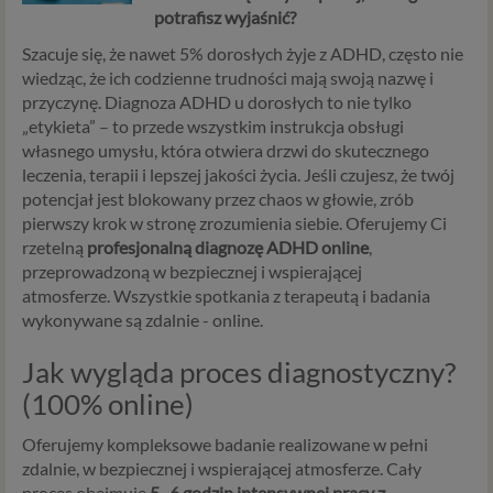
potrafisz wyjaśnić?
Szacuje się, że nawet 5% dorosłych żyje z ADHD, często nie
wiedząc, że ich codzienne trudności mają swoją nazwę i
przyczynę. Diagnoza ADHD u dorosłych to nie tylko
„etykieta” – to przede wszystkim instrukcja obsługi
własnego umysłu, która otwiera drzwi do skutecznego
leczenia, terapii i lepszej jakości życia. Jeśli czujesz, że twój
potencjał jest blokowany przez chaos w głowie, zrób
pierwszy krok w stronę zrozumienia siebie. Oferujemy Ci
rzetelną
profesjonalną diagnozę ADHD online
,
przeprowadzoną w bezpiecznej i wspierającej
atmosferze. Wszystkie spotkania z terapeutą i badania
wykonywane są zdalnie - online.
Jak wygląda proces diagnostyczny?
(100% online)
Oferujemy kompleksowe badanie realizowane w pełni
zdalnie, w bezpiecznej i wspierającej atmosferze. Cały
proces obejmuje
5–6 godzin intensywnej pracy z