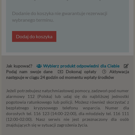
używamy technologii, takich jak pliki cookie, local storage i
podobnych służących do zbierania i przetwarzania danych
Dodanie do koszyka nie gwarantuje rezerwacji
osobowych oraz danych eksploatacyjnych w celu
wybranego terminu.
personalizowania udostępnianych treści i reklam oraz
analizowania ruchu na naszych stronach. W ten sposób
Dodaj do koszyka
technologię tę wykorzystują również nasi Zaufani
Partnerzy. Cookies to dane informatyczne zapisywane w
plikach i przechowywane na Twoim urządzeniu
końcowym (tj. Twój komputer, tablet, smartphone itp.),
które przeglądarka wysyła do serwera przy
Jak kupować?
Wybierz produkt odpowiedni dla Ciebie
każdorazowym wejściu na stronę z tego urządzenia,
Podaj nam swoje dane
Dokonaj opłaty
Aktywacja
następuje w ciągu 24 godzin od momentu wpłaty środków
podczas gdy odwiedzasz różne strony w Internecie. W
każdej chwili możesz zmienić ustawienia swojej
Jeżeli potrzebujesz natychmiastowej pomocy, zadzwoń pod numer
przeglądarki, by ograniczyć lub wyłączyć funkcjonowanie
alarmowy 112 (Polska) lub udaj się do najbliższej jednostki
plików cookies oraz jak usunąć takie pliki z Twojego
pogotowia ratunkowego lub policji. Możesz również skorzystać z
urządzenia.
bezpłatnego kryzysowego telefonu wsparcia. Numer dla
dorosłych tel. 116 123 (14:00-22:00), dla młodzieży tel. 116 111
Zaufani Partnerzy
(12:00-02:00). Nasz serwis nie jest przeznaczony dla osób
znajdujących się w sytuacji zagrożenia życia.
To firmy i inne podmioty, z którymi współpracujemy
głównie w zakresie administracyjnym, technologicznym