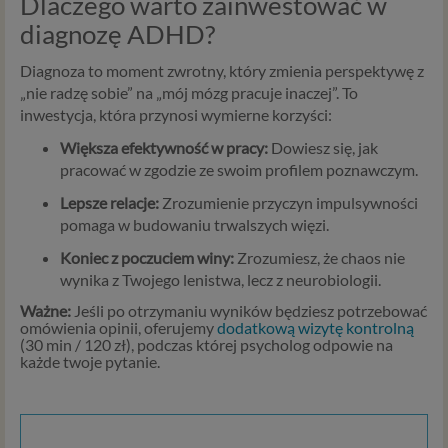
Dlaczego warto zainwestować w
diagnozę ADHD?
Diagnoza to moment zwrotny, który zmienia perspektywę z
„nie radzę sobie” na „mój mózg pracuje inaczej”. To
inwestycja, która przynosi wymierne korzyści:
Większa efektywność w pracy:
Dowiesz się, jak
pracować w zgodzie ze swoim profilem poznawczym.
Lepsze relacje:
Zrozumienie przyczyn impulsywności
pomaga w budowaniu trwalszych więzi.
Koniec z poczuciem winy:
Zrozumiesz, że chaos nie
wynika z Twojego lenistwa, lecz z neurobiologii.
Ważne:
Jeśli po otrzymaniu wyników będziesz potrzebować
omówienia opinii, oferujemy
dodatkową wizytę kontrolną
(30 min / 120 zł), podczas której psycholog odpowie na
każde twoje pytanie.