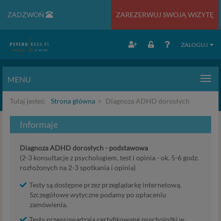
ZADZWOŃ
ZAREZERWUJ SWOJĄ WIZYTĘ
ZALOGUJ
MENU
Men
Tutaj jesteś:
Strona główna
Diagnoza ADHD dorosłych
Informaje
Diagnoza ADHD dorosłych - podstawowa
(2-3 konsultacje z psychologiem, test i opinia - ok. 5-6 godz.
rozłożonych na 2-3 spotkania i opinia)
Testy są dostępne przez przeglądarkę internetową.
Szczegółowe wytyczne podamy po opłaceniu
zamówienia.
Testy przeprowadzają certyfikowane psycholożki w