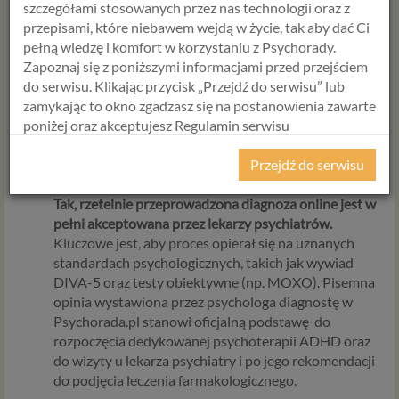
szczegółami stosowanych przez nas technologii oraz z
wywiad kliniczny oraz testy
DIVA
i
MOXO
, są w pełni
przepisami, które niebawem wejdą w życie, tak aby dać Ci
przystosowane do pracy zdalnej. Dla wielu osób z
pełną wiedzę i komfort w korzystaniu z Psychorady.
ADHD diagnoza online jest nawet bardziej
Zapoznaj się z poniższymi informacjami przed przejściem
komfortowa, ponieważ odbywa się w znanym,
do serwisu. Klikając przycisk „Przejdź do serwisu” lub
bezpiecznym środowisku, co redukuje stres związany
zamykając to okno zgadzasz się na postanowienia zawarte
z nowym miejscem.
poniżej oraz akceptujesz Regulamin serwisu
Psychorada.pl i Politykę Prywatności.
Czy diagnoza ADHD online jest
Przejdź do serwisu
honorowana przez lekarzy psychiatrów?
RODO
Tak, rzetelnie przeprowadzona diagnoza online jest w
Z dniem 25 maja 2018 r. rozpoczyna obowiązywanie
pełni akceptowana przez lekarzy psychiatrów.
Rozporządzenie Parlamentu Europejskiego i Rady (UE)
Kluczowe jest, aby proces opierał się na uznanych
2016/679 z dnia 27 kwietnia 2016 r. w sprawie ochrony
standardach psychologicznych, takich jak wywiad
osób fizycznych w związku z przetwarzaniem danych
DIVA-5 oraz testy obiektywne (np. MOXO). Pisemna
osobowych i w sprawie swobodnego przepływu takich
opinia wystawiona przez psychologa diagnostę w
danych oraz uchylenia dyrektywy 95/46/WE (określane
Psychorada.pl stanowi oficjalną podstawę do
popularnie jako „RODO”). RODO obowiązywać będzie w
rozpoczęcia dedykowanej psychoterapii ADHD oraz
identycznym zakresie we wszystkich krajach Unii
do wizyty u lekarza psychiatry i po jego rekomendacji
Europejskiej, a więc także w Polsce i wprowadza szereg
do podjęcia leczenia farmakologicznego.
zmian w zasadach regulujących przetwarzanie danych