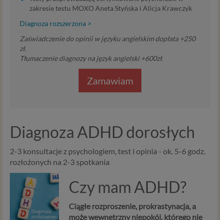
zakresie testu MOXO Aneta Styńska i Alicja Krawczyk
Diagnoza rozszerzona >
Zaświadczenie do opinii w języku angielskim dopłata +250
zł.
Tłumaczenie diagnozy na język angielski +600zł.
Zamawiam
Diagnoza ADHD dorosłych
2-3 konsultacje z psychologiem, test i opinia - ok. 5-6 godz.
rozłożonych na 2-3 spotkania
Czy mam ADHD?
Ciągłe rozproszenie, prokrastynacja, a
może wewnętrzny niepokój, którego nie