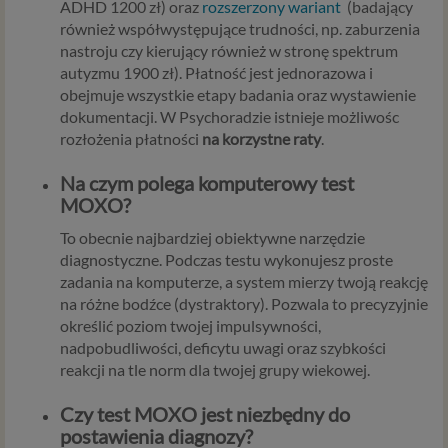
profilu tego konta). Bez tej możliwości nie bylibyśmy
ADHD 1200 zł) oraz
rozszerzony wariant
(badający
w stanie zapewnić Ci usługi, a Ty nie mógłbyś z niej
również współwystępujące trudności, np. zaburzenia
korzystać.
nastroju czy kierujący również w stronę spektrum
Niezbędność przetwarzania do celów wynikających
autyzmu 1900 zł). Płatność jest jednorazowa i
z prawnie uzasadnionych interesów realizowanych
obejmuje wszystkie etapy badania oraz wystawienie
przez administratora lub przez stronę trzecią. Ta
dokumentacji. W Psychoradzie istnieje możliwośc
podstawa przetwarzania danych dotyczy
rozłożenia płatności
na korzystne raty
.
przypadków, gdy ich przetwarzanie jest
Na czym polega komputerowy test
uzasadnione z uwagi na nasze usprawiedliwione
MOXO?
potrzeby, co obejmuje między innymi konieczność
zapewnienia bezpieczeństwa usługi (np.
To obecnie najbardziej obiektywne narzędzie
sprawdzenie, czy do Twojego konta nie loguje się
diagnostyczne. Podczas testu wykonujesz proste
nieuprawniona osoba), dokonanie pomiarów
zadania na komputerze, a system mierzy twoją reakcję
statystycznych, ulepszania naszych usług i
na różne bodźce (dystraktory). Pozwala to precyzyjnie
dopasowania ich do potrzeb i wygody
określić poziom twojej impulsywności,
użytkowników (np. personalizowanie treści w
nadpobudliwości, deficytu uwagi oraz szybkości
usługach) jak również prowadzenie marketingu i
reakcji na tle norm dla twojej grupy wiekowej.
promocji własnych usług administratora
Psychorada.pl w serwisie administratora (np. jeśli
Czy test MOXO jest niezbędny do
interesujesz się psychologią dziecka i oglądasz
postawienia diagnozy?
materiały na ten temat w Psychorada.pl to możemy