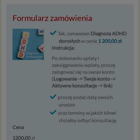
ograniczających tę zgodę, w przypadku niezbędności
danych do wykonania umowy – przez czas jej
wykonywania, a w przypadku, gdy podstawą
Formularz zamówienia
przetwarzania danych jest uzasadniony interes
administratora – do czasu istnienia tego uzasadnionego
Tak, zamawiam
Diagnoza ADHD
interesu.
dorosłych
w cenie
1 200,00 zł
.
Instrukcja:
Administratorzy
Po dokonaniu opłaty i
Administratorami Twoich danych osobowych Psychology
zaksięgowaniu wpłaty, proszę
Consulting Aneta Styńska właściciel serwisu
zalogować się na swoje konto
internetowego Psychorada.pl. Pełne dane administratora
(
Logowanie -> Twoje konto ->
możesz sprawdzić wchodząc na podstrone Kontakt.
Aktywne konsultacje -> link
)
Znajdziesz tam również informację o naszych Zaufanych
Partnerach, czyli firmach i innych podmiotów, z którymi
proszę podać datę swoich
współpracujemy głównie w zakresie administracyjnym,
urodzin
technologicznym koniecznym do prowadzenia serwisu i
oraz terminy w jakich klinet
marketingowym.
chciałby odbyć konsultację
Przekazywanie danych
Cena
1200,00
zł
Twoje dane będą przetwarzać Psychology Consulting