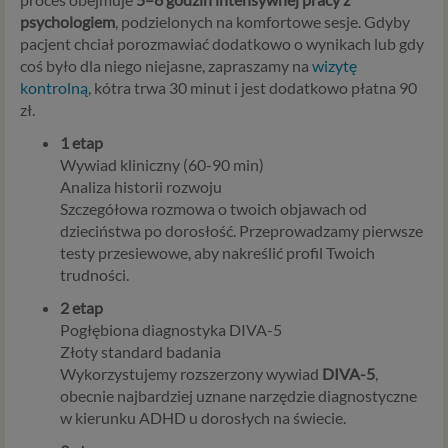
psychologiem
, podzielonych na komfortowe sesje. Gdyby
pacjent chciał porozmawiać dodatkowo o wynikach lub gdy
coś było dla niego niejasne, zapraszamy na
wizytę
kontrolną
, kótra trwa 30 minut i jest dodatkowo płatna 90
zł.
1 etap
Wywiad kliniczny (60-90 min)
Analiza historii rozwoju
Szczegółowa rozmowa o twoich objawach od
dzieciństwa po dorosłość. Przeprowadzamy pierwsze
testy przesiewowe, aby nakreślić profil Twoich
trudności.
2 etap
Pogłębiona diagnostyka DIVA-5
Złoty standard badania
Wykorzystujemy rozszerzony wywiad
DIVA-5
,
obecnie najbardziej uznane narzędzie diagnostyczne
w kierunku ADHD u dorosłych na świecie.