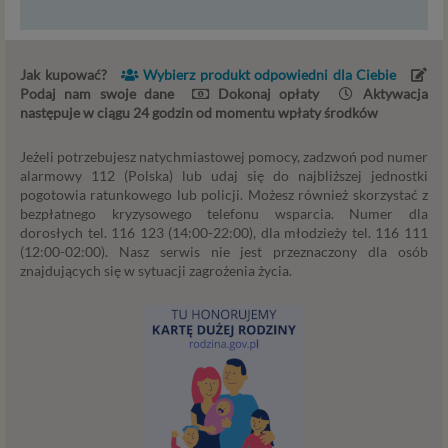
personalizowania udostępnianych treści i reklam oraz
analizowania ruchu na naszych stronach. W ten sposób
technologię tę wykorzystują również nasi Zaufani
Jak kupować?
Wybierz produkt odpowiedni dla Ciebie
Partnerzy. Cookies to dane informatyczne zapisywane w
Podaj nam swoje dane
Dokonaj opłaty
Aktywacja
plikach i przechowywane na Twoim urządzeniu
następuje w ciągu 24 godzin od momentu wpłaty środków
końcowym (tj. Twój komputer, tablet, smartphone itp.),
które przeglądarka wysyła do serwera przy
Jeżeli potrzebujesz natychmiastowej pomocy, zadzwoń pod numer
każdorazowym wejściu na stronę z tego urządzenia,
alarmowy 112 (Polska) lub udaj się do najbliższej jednostki
podczas gdy odwiedzasz różne strony w Internecie. W
pogotowia ratunkowego lub policji. Możesz również skorzystać z
każdej chwili możesz zmienić ustawienia swojej
bezpłatnego kryzysowego telefonu wsparcia. Numer dla
przeglądarki, by ograniczyć lub wyłączyć funkcjonowanie
dorosłych tel. 116 123 (14:00-22:00), dla młodzieży tel. 116 111
(12:00-02:00). Nasz serwis nie jest przeznaczony dla osób
plików cookies oraz jak usunąć takie pliki z Twojego
znajdujących się w sytuacji zagrożenia życia.
urządzenia.
Zaufani Partnerzy
To firmy i inne podmioty, z którymi współpracujemy
głównie w zakresie administracyjnym, technologicznym
koniecznym do prowadzenia serwisu i marketingowym.
Jeśli interesuje cię dokładna lista Zaufanych Partnerow,
skontaktuj się z nami.