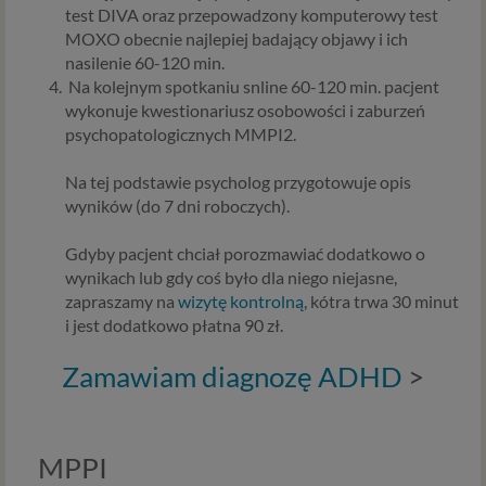
test DIVA oraz przepowadzony komputerowy test
MOXO obecnie najlepiej badający objawy i ich
nasilenie 60-120 min.
Na kolejnym spotkaniu snline 60-120 min. pacjent
wykonuje kwestionariusz osobowości i zaburzeń
psychopatologicznych MMPI2.
Na tej podstawie psycholog przygotowuje opis
wyników (do 7 dni roboczych).
Gdyby pacjent chciał porozmawiać dodatkowo o
wynikach lub gdy coś było dla niego niejasne,
zapraszamy na
wizytę kontrolną
, kótra trwa 30 minut
i jest dodatkowo płatna 90 zł.
Zamawiam diagnozę ADHD
>
MPPI