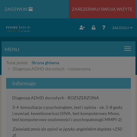
ZADZWOŃ
ZAREZERWUJ SWOJĄ WIZYTĘ
ZALOGUJ
MENU
Men
Tutaj jesteś:
Strona główna
Diagnoza ADHD dorosłych - rozszerzona
Informaje
Diagnoza ADHD dorosłych - ROZSZERZONA
3-4 konsultacje z psychologiem, test i opinia - ok. 5-8 godz.
( wywiad, kwestionariusz DIVA, test komputerowy Moxo,
test komputerowy osobowości i psychopatologii MMPI-2)
Zaświadczenie do opinii w języku angielskim dopłata +250
zł.