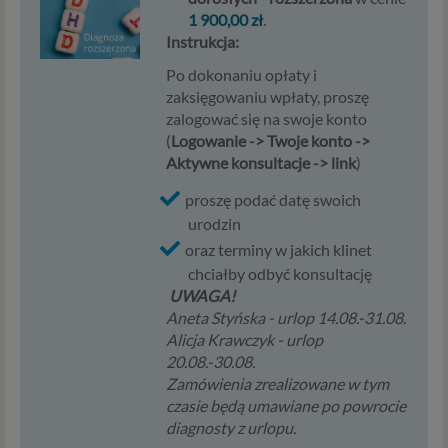
administratora – do czasu istnienia tego uzasadnionego
1 900,00 zł
.
interesu.
Instrukcja:
Po dokonaniu opłaty i
Administratorzy
zaksięgowaniu wpłaty, proszę
Administratorami Twoich danych osobowych Psychology
zalogować się na swoje konto
Consulting Aneta Styńska właściciel serwisu
(
Logowanie -> Twoje konto ->
internetowego Psychorada.pl. Pełne dane administratora
Aktywne konsultacje -> link
)
możesz sprawdzić wchodząc na podstrone Kontakt.
proszę podać datę swoich
Znajdziesz tam również informację o naszych Zaufanych
urodzin
Partnerach, czyli firmach i innych podmiotów, z którymi
współpracujemy głównie w zakresie administracyjnym,
oraz terminy w jakich klinet
technologicznym koniecznym do prowadzenia serwisu i
chciałby odbyć konsultację
marketingowym.
UWAGA!
Aneta Styńska - urlop 14.08.-31.08.
Przekazywanie danych
Alicja Krawczyk - urlop
20.08.-30.08.
Twoje dane będą przetwarzać Psychology Consulting
Zamówienia zrealizowane w tym
właściciel serwisu Psychorada.pl i Zaufani Partnerzy.
czasie będą umawiane po powrocie
Twoje dane mogą być również powierzone do
diagnosty z urlopu.
przetwarzania innym podmiotom. W każdym takim