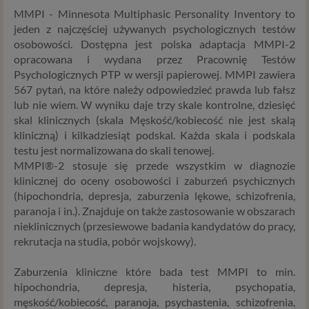
MMPI - Minnesota Multiphasic Personality Inventory to
jeden z najczęściej używanych psychologicznych testów
osobowości. Dostępna jest polska adaptacja MMPI-2
opracowana i wydana przez Pracownię Testów
Psychologicznych PTP w wersji papierowej. MMPI zawiera
567 pytań, na które należy odpowiedzieć prawda lub fałsz
lub nie wiem. W wyniku daje trzy skale kontrolne, dziesięć
skal klinicznych (skala Męskość/kobiecość nie jest skalą
kliniczną) i kilkadziesiąt podskal. Każda skala i podskala
testu jest normalizowana do skali tenowej.
MMPI®-2 stosuje się przede wszystkim w diagnozie
klinicznej do oceny osobowości i zaburzeń psychicznych
(hipochondria, depresja, zaburzenia lękowe, schizofrenia,
paranoja i in.). Znajduje on także zastosowanie w obszarach
nieklinicznych (przesiewowe badania kandydatów do pracy,
rekrutacja na studia, pobór wojskowy).
Zaburzenia kliniczne które bada test MMPI to min.
hipochondria, depresja, histeria, psychopatia,
męskość/kobiecość, paranoja, psychastenia, schizofrenia,