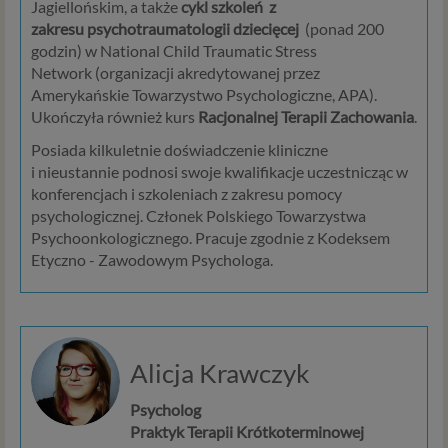
Niezbędność przetwarzania do celów wynikających
Jagiellońskim, a także
cykl szkoleń z
z prawnie uzasadnionych interesów realizowanych
zakresu psychotraumatologii dziecięcej
(ponad 200
przez administratora lub przez stronę trzecią. Ta
godzin) w National Child Traumatic Stress
podstawa przetwarzania danych dotyczy
Network (organizacji akredytowanej przez
przypadków, gdy ich przetwarzanie jest
Amerykańskie Towarzystwo Psychologiczne, APA).
uzasadnione z uwagi na nasze usprawiedliwione
Ukończyła również kurs
Racjonalnej Terapii Zachowania
.
potrzeby, co obejmuje między innymi konieczność
Posiada kilkuletnie doświadczenie kliniczne
zapewnienia bezpieczeństwa usługi (np.
i nieustannie podnosi swoje kwalifikacje uczestnicząc w
sprawdzenie, czy do Twojego konta nie loguje się
konferencjach i szkoleniach z zakresu pomocy
nieuprawniona osoba), dokonanie pomiarów
psychologicznej. Członek Polskiego Towarzystwa
statystycznych, ulepszania naszych usług i
Psychoonkologicznego. Pracuje zgodnie z Kodeksem
dopasowania ich do potrzeb i wygody
Etyczno - Zawodowym Psychologa.
użytkowników (np. personalizowanie treści w
usługach) jak również prowadzenie marketingu i
promocji własnych usług administratora
Psychorada.pl w serwisie administratora (np. jeśli
interesujesz się psychologią dziecka i oglądasz
Alicja Krawczyk
materiały na ten temat w Psychorada.pl to możemy
Ci wyświetlić reklamę na podobny temat).
Psycholog
Twoja dobrowolna zgoda. Aby móc pokazać
Praktyk Terapii Krótkoterminowej
interesujące Cię oferty reklamowe (np. produktu lub