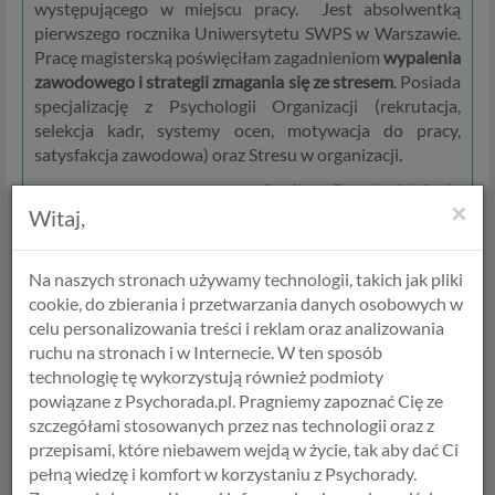
występującego w miejscu pracy. Jest absolwentką
pierwszego rocznika Uniwersytetu SWPS w Warszawie.
Pracę magisterską poświęciłam zagadnieniom
wypalenia
zawodowego i strategii zmagania się ze stresem
. Posiada
specjalizację z Psychologii Organizacji (rekrutacja,
selekcja kadr, systemy ocen, motywacja do pracy,
satysfakcja zawodowa) oraz Stresu w organizacji.
Ukończyła również SPPwR -
Studium Przeciwdziałania
×
Witaj,
Przemocy w Rodzinie
Instytutu Psychologii Zdrowia
oraz
Kurs Dietetyczny
w Wyższej Szkole Rehabilitacji
,
Terapię dzieci i mloidzieży
w CBT.
Na naszych stronach używamy technologii, takich jak pliki
cookie, do zbierania i przetwarzania danych osobowych w
Pracuje w założonej przez siebie w 2005 roku firmie
celu personalizowania treści i reklam oraz analizowania
Psychology Consulting, która jest właścicielem serwisu
ruchu na stronach i w Internecie. W ten sposób
internetowego Psychorada.pl. Specjalizuje się w pomocy
technologię tę wykorzystują również podmioty
psychologicznej, dietetycznej oraz psychoedukacji za
powiązane z Psychorada.pl. Pragniemy zapoznać Cię ze
pośrednictwem internetu.
szczegółami stosowanych przez nas technologii oraz z
przepisami, które niebawem wejdą w życie, tak aby dać Ci
Prowadzi specjalistyczne szkolenia z zakresu
pełną wiedzę i komfort w korzystaniu z Psychorady.
psychoedukacji. Udziela konsultacji na temat motywacji