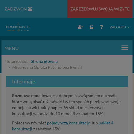
ZADZWOŃ
ZAREZERWUJ SWOJĄ WIZYTĘ
ZALOGUJ
MENU
Men
Tutaj jesteś:
Strona główna
Miesięczna Opieka Psychologa E-mail
Informaje
Rozmowa e-mailowa
jest dobrym rozwiązaniem dla osób,
które wolą pisać niż mówić i w ten sposób przelewać swoje
emocje na wirtualny papier. W skład miesiecznych
konsultacji wchodzi do 10 e-mailii z rabatem 15%.
Polecamy również
pojedynczą konsultację
lub
pakiet 4
konsultacji
z rabatem 15%