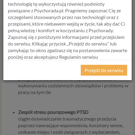
technologię tę wykorzystują również podmioty
Relacje z innymi ludźmi
powiązane z Psychorada.pl. Pragniemy zapoznać Cię ze
problemy w związku z realacją swoich potrzeb, uczuć,
szczegółami stosowanych przez nas technologii oraz z
lęk przed bliskością, nieumiejętność stawiania granic
przepisami, które niebawem wejdą w życie, tak aby dać Ci
osobistych , niska lub zaniżona samocena,
pełną wiedzę i komfort w korzystaniu z Psychorady.
perfekcjonizm, podwyższone poczucie
Zapoznaj się z poniższymi informacjami przed przejściem
odpowiedzialności za innych, trudność w
do serwisu. Klikając przycisk „Przejdź do serwisu” lub
odseparowaniu się od rodziców
zamykając to okno zgadzasz się na postanowienia zawarte
poniżej oraz akceptujesz Regulamin serwisu
Psychorada.pl i Politykę Prywatności.
Zaburzenia adaptacyjne
Przejdź do serwisu
niepewność co do przyszłości, poczucie bezradności i
RODO
przygnębienia, odczuwane napięcie, trudności w
wykonywaniu codziennych obowiązków i problemy w
Z dniem 25 maja 2018 r. rozpoczyna obowiązywanie
pracy na tym tle
Rozporządzenie Parlamentu Europejskiego i Rady (UE)
2016/679 z dnia 27 kwietnia 2016 r. w sprawie ochrony
osób fizycznych w związku z przetwarzaniem danych
Zespół stresu pourazowego PTSD
osobowych i w sprawie swobodnego przepływu takich
ciągłe doświadczanie traumatycznego przeżycia
danych oraz uchylenia dyrektywy 95/46/WE (określane
poprzez nawracjące wspomnienia, koszmary senne,
popularnie jako „RODO”). RODO obowiązywać będzie w
unikanie miejsc i osób związanych z wydarzeniem,
identycznym zakresie we wszystkich krajach Unii