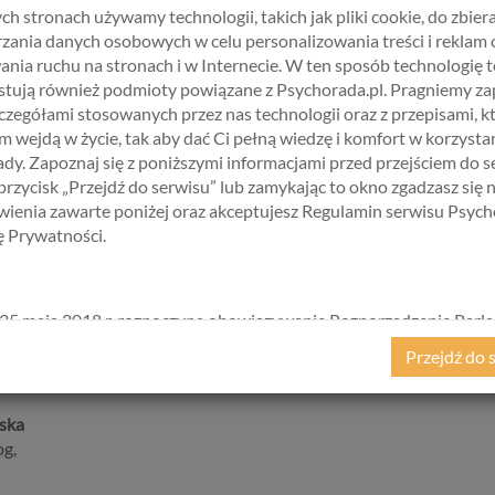
ch stronach używamy technologii, takich jak pliki cookie, do zbiera
ska
zania danych osobowych w celu personalizowania treści i reklam 
ny, Psychoprofilaktyk, dla dorosłych i młodzieży
ania ruchu na stronach i w Internecie. W ten sposób technologię t
sychologii uzyskała w Uniwersytecie SWPS w Sopocie, kształcą
tują również podmioty powiązane z Psychorada.pl. Pragniemy z
ychologii klinicznej człowieka dorosłego. Jest członkiem zwyczajny
zczegółami stosowanych przez nas technologii oraz z przepisami, k
sociation.
 wejdą w życie, tak aby dać Ci pełną wiedzę i komfort w korzystan
dy. Zapoznaj się z poniższymi informacjami przed przejściem do s
obywała m.in. w Wojewódzkim Szpitalu Psychiatrycznym w Gda
 przycisk „Przejdź do serwisu” lub zamykając to okno zgadzasz się 
a Rzecz Osób z Kryzysami Psychicznymi “Przyjazna Dłoń” w Gda
ienia zawarte poniżej oraz akceptujesz Regulamin serwisu Psych
ji Kryzysowej, Polish Psychologists' Association w Londynie.
kę Prywatności.
czne, starając się dostosować je do potrzeb klienta.
Pracuje gł
pię Poznawczo Behawioralną, Terapię Simontonowską i Mindfulnes
25 maja 2018 r. rozpoczyna obowiązywanie Rozporządzenie Parl
kiego i Rady (UE) 2016/679 z dnia 27 kwietnia 2016 r. w sprawie 
Przejdź do 
ycznych w związku z przetwarzaniem danych osobowych i w spraw
ego przepływu takich danych oraz uchylenia dyrektywy 95/46/
ane popularnie jako „RODO”). RODO obowiązywać będzie w ident
ska
we wszystkich krajach Unii Europejskiej, a więc także w Polsce i
g,
a szereg zmian w zasadach regulujących przetwarzanie danych
h, które będą miały wpływ na wiele dziedzin życia, w tym na korz