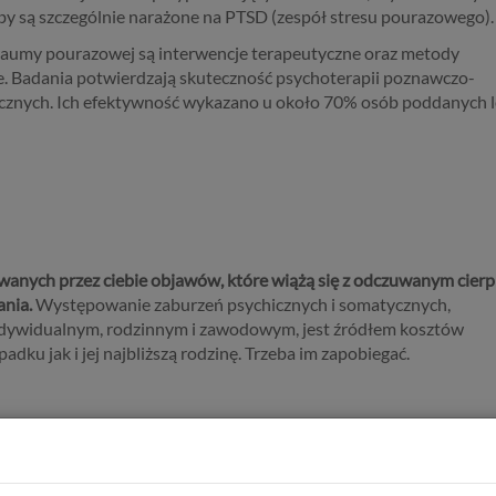
by są szczególnie narażone na PTSD (zespół stresu pourazowego).
aumy pourazowej są interwencje terapeutyczne oraz metody
e. Badania potwierdzają skuteczność psychoterapii poznawczo-
ycznych. Ich efektywność wykazano u około 70% osób poddanych 
nawanych przez ciebie objawów, które wiążą się z odczuwanym cier
ania.
Występowanie zaburzeń psychicznych i somatycznych,
ndywidualnym, rodzinnym i zawodowym, jest źródłem kosztów
u jak i jej najbliższą rodzinę. Trzeba im zapobiegać.