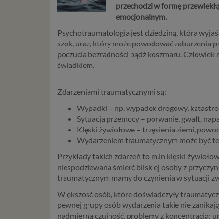
przechodzi w formę przewlekłą
emocjonalnym.
Psychotraumatologia jest dziedziną, która wyjaś
szok, uraz, który może powodować zaburzenia ps
poczucia bezradności bądź koszmaru. Człowiek m
świadkiem.
Zdarzeniami traumatycznymi są:
Wypadki – np. wypadek drogowy, katastrof
Sytuacja przemocy – porwanie, gwałt, napaść
Klęski żywiołowe – trzęsienia ziemi, powod
Wydarzeniem traumatycznym może być też 
Przykłady takich zdarzeń to m.in klęski żywiołow
niespodziewana śmierć bliskiej osoby z przyczyn
traumatycznym mamy do czynienia w sytuacji zwią
Większość osób, które doświadczyły traumatyc
pewnej grupy osób wydarzenia takie nie zanikają 
nadmierna czujność, problemy z koncentracją; un