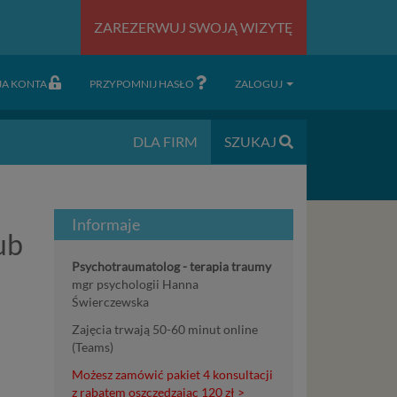
ZAREZERWUJ SWOJĄ WIZYTĘ
JA KONTA
PRZYPOMNIJ HASŁO
ZALOGUJ
DLA FIRM
SZUKAJ
Informaje
ub
Psychotraumatolog - terapia traumy
mgr psychologii Hanna
Świerczewska
Zajęcia trwają 50-60 minut online
(Teams)
Możesz zamówić pakiet 4 konsultacji
z rabatem oszczędzając 120 zł >