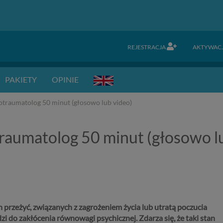
REJESTRACJA
AKTYWAC
PAKIETY
OPINIE
otraumatolog 50 minut (głosowo lub video)
traumatolog 50 minut (głosowo l
 przeżyć, związanych z zagrożeniem życia lub utratą poczucia
i do zakłócenia równowagi psychicznej. Zdarza się, że taki stan