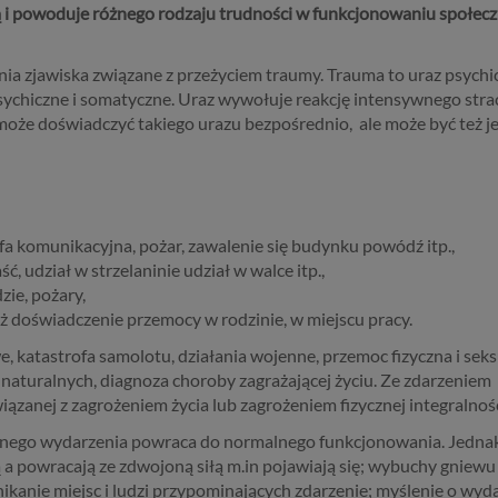
 i powoduje różnego rodzaju trudności w funkcjonowaniu społecz
nia zjawiska związane z przeżyciem traumy. Trauma to uraz psychi
ychiczne i somatyczne. Uraz wywołuje reakcję intensywnego stra
oże doświadczyć takiego urazu bezpośrednio, ale może być też j
a komunikacyjna, pożar, zawalenie się budynku powódź itp.,
, udział w strzelaninie udział w walce itp.,
zie, pożary,
doświadczenie przemocy w rodzinie, w miejscu pracy.
e, katastrofa samolotu, działania wojenne, przemoc fizyczna i seks
 naturalnych, diagnoza choroby zagrażającej życiu. Ze zdarzeniem
zanej z zagrożeniem życia lub zagrożeniem fizycznej integralnośc
znego wydarzenia powraca do normalnego funkcjonowania. Jedna
a powracają ze zdwojoną siłą m.in pojawiają się; wybuchy gniewu i
ikanie miejsc i ludzi przypominających zdarzenie; myślenie o wyd