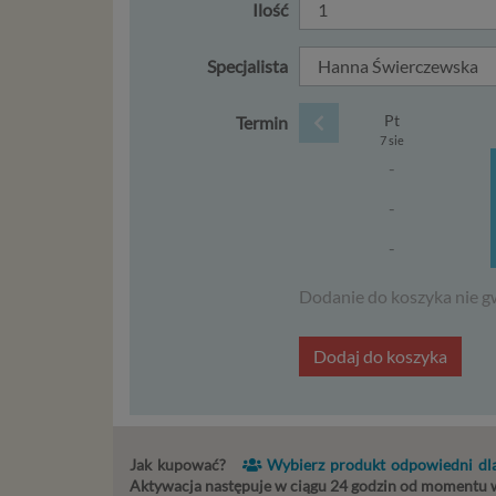
Ilość
Ni
st
Specjalista
st
re
ni
Pt
Termin
7 sie
to
-
da
w p
-
usł
Ni
-
in
po
Dodanie do koszyka nie g
je
mi
Dodaj do koszyka
sp
do
do
tr
usł
Jak kupować?
Wybierz produkt odpowiedni dla
int
Aktywacja następuje w ciągu 24 godzin od momentu