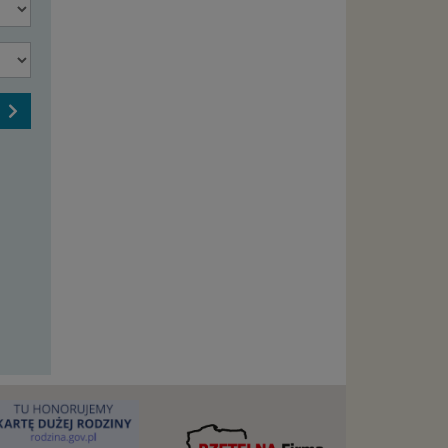
j jesteś
cje na
owę o
e
as konto,
Śr
Czw
Pt
Sb
12 sie
13 sie
14 sie
15 si
ia
20:00
-
19:00
-
z Ciebie
wnić Ci
20:30
-
-
-
dnionych
21:00
-
-
-
ą. Ta
warzanie
ejmuje
ba),
zowanie
łasnych
śli
t w