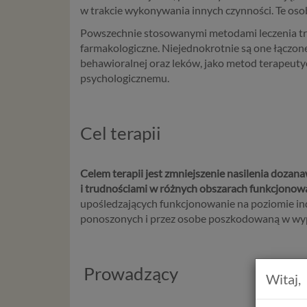
w trakcie wykonywania innych czynności. Te oso
Powszechnie stosowanymi metodami leczenia tr
farmakologiczne. Niejednokrotnie są one łączon
behawioralnej oraz leków, jako metod terapeut
psychologicznemu.
Cel terapii
Celem terapii jest zmniejszenie nasilenia doza
i trudnościami w różnych obszarach funkcjonow
upośledzających funkcjonowanie na poziomie i
ponoszonych i przez osobe poszkodowaną w wypadk
Prowadzący
Witaj,