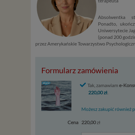
terapeuta
usług in
informac
Absolwentka stu
przetwar
Ponadto, ukończ
2018 r. 
Uniwersytecie Jag
nie zajmi
(ponad 200 godzin
przez Amerykańskie Towarzystwo Psychologiczne
Czym s
Dane oso
zidentyf
Formularz zamówienia
takimi d
konsulta
mogą być
Tak, zamawiam
e-Konsu
storage)
220,00 zł
.
stronach
Podsta
Możesz zakupić również pak
Przetwa
Cena
220,00
zł
kilka ro
przypadk