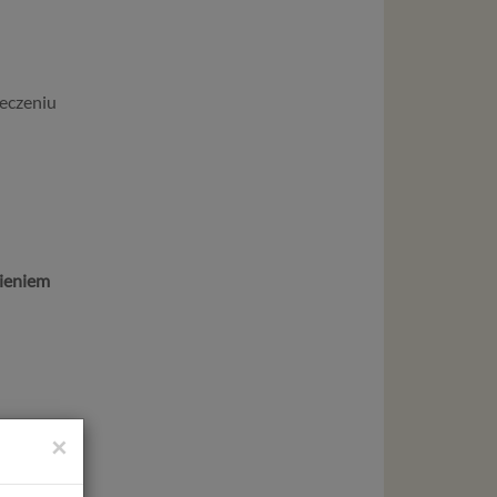
leczeniu
pieniem
×