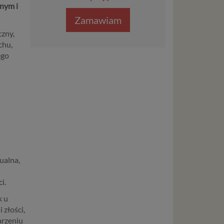
nym i
Zamawiam
czny,
chu,
ego
ualna,
i.
k u
 złości,
arzeniu