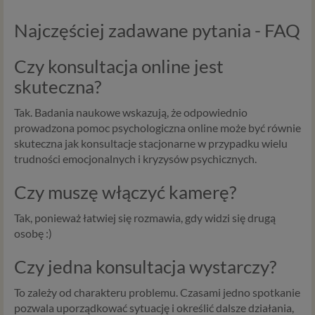
Twoje dane, w ramach naszych usług, przetwarzane będą
Najczęściej zadawane pytania - FAQ
wyłącznie w przypadku posiadania przez nas lub inny
podmiot przetwarzający dane jednej z dopuszczonych
Czy konsultacja online jest
przez RODO podstaw prawnych i wyłącznie w celu
dostosowanym do danej podstawy, zgodnie z opisem
skuteczna?
powyżej. Twoje dane przetwarzane będą do czasu
istnienia podstawy do ich przetwarzania – czyli w
Tak. Badania naukowe wskazują, że odpowiednio
przypadku udzielenia zgody do momentu jej cofnięcia,
prowadzona pomoc psychologiczna online może być równie
ograniczenia lub innych działań z Twojej strony
skuteczna jak konsultacje stacjonarne w przypadku wielu
ograniczających tę zgodę, w przypadku niezbędności
trudności emocjonalnych i kryzysów psychicznych.
danych do wykonania umowy – przez czas jej
wykonywania, a w przypadku, gdy podstawą
Czy muszę włączyć kamerę?
przetwarzania danych jest uzasadniony interes
administratora – do czasu istnienia tego uzasadnionego
Tak, ponieważ łatwiej się rozmawia, gdy widzi się drugą
interesu.
osobę :)
Administratorzy
Czy jedna konsultacja wystarczy?
Administratorami Twoich danych osobowych Psychology
To zależy od charakteru problemu. Czasami jedno spotkanie
Consulting Aneta Styńska właściciel serwisu
pozwala uporządkować sytuację i określić dalsze działania,