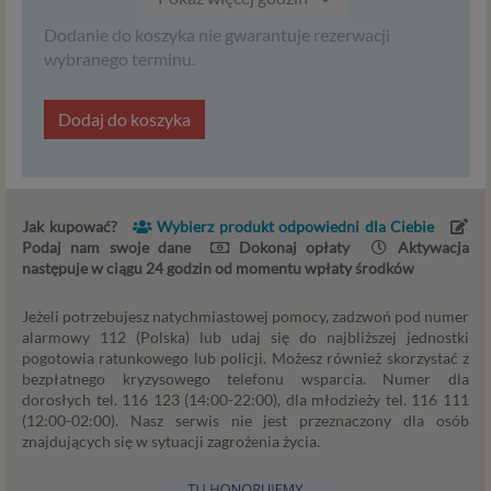
-
-
-
-
możesz ją w każdej chwili wycofać.
Dodanie do koszyka nie gwarantuje rezerwacji
Masz również prawo żądania dostępu do Twoich
-
-
-
-
wybranego terminu.
danych osobowych, ich sprostowania, usunięcia lub
-
-
-
-
ograniczenia przetwarzania, prawo do przeniesienia
danych, wyrażenia sprzeciwu wobec przetwarzani
Dodaj do koszyka
danych oraz prawo do wniesienia skargi do organu
nadzorczego – GIODO. Uprawnienia powyższe
przysługują także w przypadku prawidłowego
przetwarzania danych przez administratora.
Jak kupować?
Wybierz produkt odpowiedni dla Ciebie
Podaj nam swoje dane
Dokonaj opłaty
Aktywacja
Zgoda na przetwarzanie Twoich danych
następuje w ciągu 24 godzin od momentu wpłaty środków
osobowych
Jeśli chcesz zgodzić się na przetwarzanie przez podmioty z
Jeżeli potrzebujesz natychmiastowej pomocy, zadzwoń pod numer
Psychology Consulting Aneta Styńska (serwis
alarmowy 112 (Polska) lub udaj się do najbliższej jednostki
pogotowia ratunkowego lub policji. Możesz również skorzystać z
Psychorada.pl) i Zaufanych Partnerów Twoich danych
bezpłatnego kryzysowego telefonu wsparcia. Numer dla
osobowych zebranych w związku z korzystaniem przez
dorosłych tel. 116 123 (14:00-22:00), dla młodzieży tel. 116 111
Ciebie ze stron i aplikacji internetowych dostarczanych
(12:00-02:00). Nasz serwis nie jest przeznaczony dla osób
przez Psychorada.pl w celach marketingowych
znajdujących się w sytuacji zagrożenia życia.
(obejmujących niezbędne działania analityczne i
zestawianie w profile marketingowe na podstawie Twojej