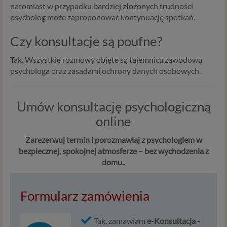
internetowego Psychorada.pl. Pełne dane administratora
natomiast w przypadku bardziej złożonych trudności
możesz sprawdzić wchodząc na podstrone Kontakt.
psycholog może zaproponować kontynuację spotkań.
Znajdziesz tam również informację o naszych Zaufanych
Partnerach, czyli firmach i innych podmiotów, z którymi
Czy konsultacje są poufne?
współpracujemy głównie w zakresie administracyjnym,
technologicznym koniecznym do prowadzenia serwisu i
Tak. Wszystkie rozmowy objęte są tajemnicą zawodową
marketingowym.
psychologa oraz zasadami ochrony danych osobowych.
Przekazywanie danych
Umów konsultację psychologiczną
Twoje dane będą przetwarzać Psychology Consulting
online
właściciel serwisu Psychorada.pl i Zaufani Partnerzy.
Twoje dane mogą być również powierzone do
Zarezerwuj termin i porozmawiaj z psychologiem w
przetwarzania innym podmiotom. W każdym takim
bezpiecznej, spokojnej atmosferze – bez wychodzenia z
przypadku przekazanie danych nie uprawnia ich odbiorcy
domu.
.
do dowolnego korzystania z nich, a jedynie do korzystania
w celach wyraźnie wskazanych przez Psychorada.pl lub
Zaufanego Partnera. Przekazywanie danych ma miejsce
Formularz zamówienia
na ogół w przypadku współpracy z podwykonawcą (np.
agencją marketingową) lub usługodawcą (np. dostawcą
usług przechowywania danych). Dzięki temu możemy np.
Tak, zamawiam
e-Konsultacja -