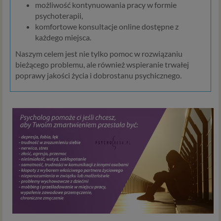
możliwość kontynuowania pracy w formie
sprawdzenie, czy do Twojego konta nie loguje się
psychoterapii,
nieuprawniona osoba), dokonanie pomiarów
komfortowe konsultacje online dostępne z
statystycznych, ulepszania naszych usług i
każdego miejsca.
dopasowania ich do potrzeb i wygody
użytkowników (np. personalizowanie treści w
Naszym celem jest nie tylko pomoc w rozwiązaniu
usługach) jak również prowadzenie marketingu i
bieżącego problemu, ale również wspieranie trwałej
promocji własnych usług administratora
poprawy jakości życia i dobrostanu psychicznego.
Psychorada.pl w serwisie administratora (np. jeśli
interesujesz się psychologią dziecka i oglądasz
materiały na ten temat w Psychorada.pl to możemy
Ci wyświetlić reklamę na podobny temat).
Twoja dobrowolna zgoda. Aby móc pokazać
interesujące Cię oferty reklamowe (np. produktu lub
usługi, których możesz potrzebować) reklamodawcy
i ich przedstawiciele muszą mieć możliwość
przetwarzania Twoich danych. Udzielenie takiej
zgody jest całkowicie dobrowolne, i jeśli nie chcesz,
nie musisz jej udzielać. Dzięki naszemu rozwiązaniu
masz również możliwość ograniczenia zakresu lub
zmiany zgody w dowolnym momencie.