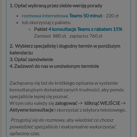
1. Opłać wybraną przez siebie wersję porady
rozmowa internetowa
Teams 50
minut
- 220 zł
lub skorzystaj z pakietu
Pakiet
4 konsultacje Teams z rabatem 15%
Zamiast 880 zł, zapłacisz 760 zł
2.
Wybierz specjalistę i dogodny termin w poniższym
kalendarzu
3.
Opłać zamówienie
4.
Zadzwoń do nas w umówionym terminie
Zachęcamy cię też do krótkiego opisania w systemie
konsultacyjnym doświadczanych trudności, aby pomóc
specjaliście lepiej cię poznać.
W tym celu należy się
zalogować -> kliknąć WEJŚCIE ->
Aktywne konsultacje
i skorzystać z edytora tekstowego.
Przygotuj się do rozmowy, aby wiedzieć co chcesz
powiedzieć specjaliście i maksymalnie wykorzystać
opłacony czas.