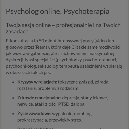
Psycholog online. Psychoterapia
Twoja sesja online – profesjonalnie i na Twoich
zasadach
E-konsultacja to 50 minut intensywnej pracy (video lub
głosowo przez Teams), która daje Ci takie same możliwości
jak wizyta w gabinecie, ale z zachowaniem maksymalnej
dyskrecji. Nasi specjaliści (psycholodzy, psychoterapeuci,
psychoonkolog, seksuolog, terapeuta uzależnień) wspierają
w obszarach takich jak:
Kryzysy w relacjach:
toksyczne związki, zdrada,
rozstania, problemy z rodzicami.
Zdrowie emocjonalne:
depresja, stany lękowe,
nerwice, ataki złości, PTSD, żałoba.
Życie zawodowe:
wypalenie, mobbing,
prokrastynacja, przewlekły stres.