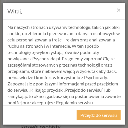
Relacje
×
Witaj,
konflikty w związku,
trudności w komunikacji,
Na naszych stronach używamy technologii, takich jak pliki
toksyczne relacje,
cookie, do zbierania i przetwarzania danych osobowych w
współuzależnienie,
celu personalizowania treści i reklam oraz analizowania
zdradę,
ruchu na stronach i w Internecie. W ten sposób
rozstanie,
technologię tę wykorzystują również podmioty
rozwód,
powiązane z Psychorada.pl. Pragniemy zapoznać Cię ze
stawianie zdrowych granic.
szczegółami stosowanych przez nas technologii oraz z
przepisami, które niebawem wejdą w życie, tak aby dać Ci
Życie zawodowe
pełną wiedzę i komfort w korzystaniu z Psychorady.
wypalenie zawodowe,
Zapoznaj się z poniższymi informacjami przed przejściem
mobbing,
do serwisu. Klikając przycisk „Przejdź do serwisu” lub
przeciążenie obowiązkami,
zamykając to okno zgadzasz się na postanowienia zawarte
prokrastynację,
poniżej oraz akceptujesz Regulamin serwisu
stres związany z pracą,
Psychorada.pl i Politykę Prywatności.
trudności w podejmowaniu decyzji.
Przejdź do serwisu
RODO
Rozwój osobisty