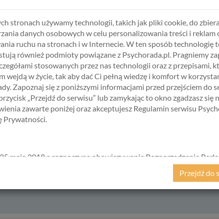
poprawić naszą uwagę, koncentrację - podkreśla.
untuje i zmusi nas do odpoczynku ... w szpitalnym łóżku.
ch stronach używamy technologii, takich jak pliki cookie, do zbiera
zania danych osobowych w celu personalizowania treści i reklam 
ania ruchu na stronach i w Internecie. W ten sposób technologię t
tują również podmioty powiązane z Psychorada.pl. Pragniemy z
zczegółami stosowanych przez nas technologii oraz z przepisami, k
 wejdą w życie, tak aby dać Ci pełną wiedzę i komfort w korzystan
swoim czasem
w cenie
0,00 zł
.
dy. Zapoznaj się z poniższymi informacjami przed przejściem do s
 przycisk „Przejdź do serwisu” lub zamykając to okno zgadzasz się 
ienia zawarte poniżej oraz akceptujesz Regulamin serwisu Psych
kę Prywatności.
25 maja 2018 r. rozpoczyna obowiązywanie Rozporządzenie Parl
kiego i Rady (UE) 2016/679 z dnia 27 kwietnia 2016 r. w sprawie 
Przejdź do 
ycznych w związku z przetwarzaniem danych osobowych i w spraw
ego przepływu takich danych oraz uchylenia dyrektywy 95/46/
ane popularnie jako „RODO”). RODO obowiązywać będzie w ident
we wszystkich krajach Unii Europejskiej, a więc także w Polsce i