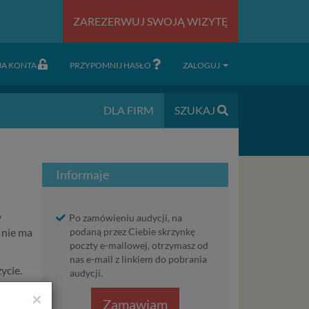
ZAREZERWUJ SWOJĄ WIZYTĘ
JA KONTA
PRZYPOMNIJ HASŁO
ZALOGUJ
DLA FIRM
SZUKAJ
Informaje
y
Po zamówieniu audycji, na
 nie ma
podaną przez Ciebie skrzynkę
poczty e-mailowej, otrzymasz od
nas e-mail z linkiem do pobrania
ycie.
audycji.
i
×
Zamawiam