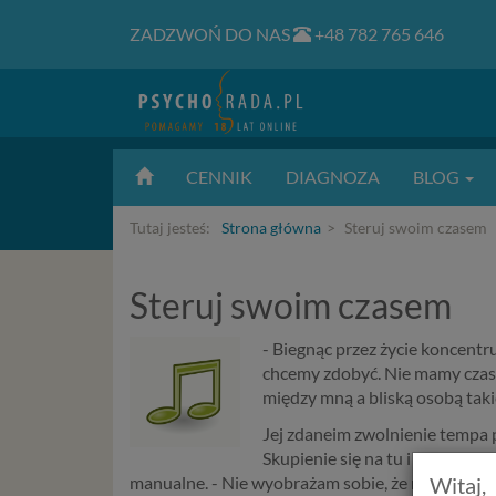
ZADZWOŃ DO NAS
+48 782 765 646
CENNIK
DIAGNOZA
BLOG
Tutaj jesteś:
Strona główna
Steruj swoim czasem
Steruj swoim czasem
- Biegnąc przez życie koncentr
chcemy zdobyć. Nie mamy czasu 
między mną a bliską osobą taki
Jej zdaneim zwolnienie tempa 
Skupienie się na tu i teraz sp
manualne. - Nie wyobrażam sobie, że mąż, żona i t
Witaj,