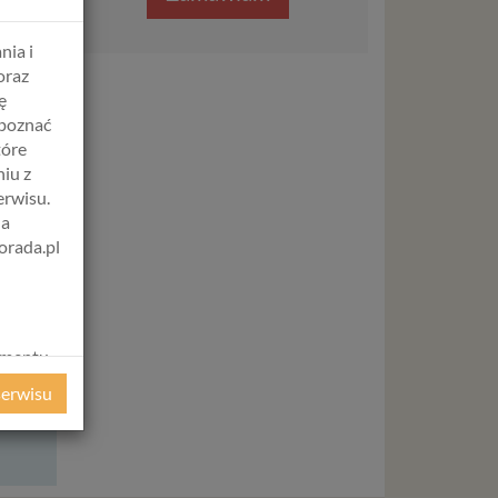
nia i
oraz
ę
apoznać
tóre
iu z
erwisu.
na
orada.pl
amentu
ochrony
serwisu
ie
WE
ycznym