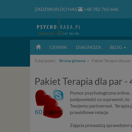
ZADZWOŃ DO NAS
+48 782 765 646
CENNIK
DIAGNOZA
BLOG
Tutaj jesteś:
Strona główna
Pakiet Terapia dla par
Pakiet Terapia dla par -
Pomoc psychologiczna online. J
podpowiedzi co usprawnić, to 
Twojemu partnerowi. Terapia 
prawidłowe relacje.
Zajęcia prowadzą sprawdzeni 