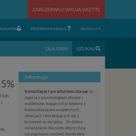
ZAREZERWUJ SWOJĄ WIZYTĘ
JA KONTA
PRZYPOMNIJ HASŁO
ZALOGUJ
DLA FIRM
SZUKAJ
Informaje
 15%
Konsultacje i poradnictwo dla par
to
i lub
zajęcia z psychologiem dla par i
 i
małżeństw mających problemy z
komunikacją we wzajemnych
relacjach i borykających się z
kryzysem w związku. To dobre
rozwiązanie dla osób, które chcą
ym.
szczegółowo omówić konkretny