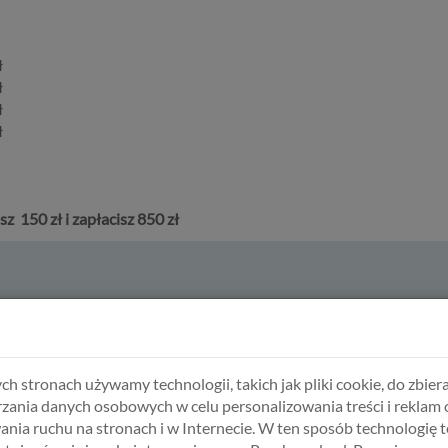
ł
ł
ł
ł
 150 zł i zapłacisz 850 zł
Terapia dla par - 4 kosultacje x 60 min z rabatem 15%
w cenie
850,0
ch stronach używamy technologii, takich jak pliki cookie, do zbiera
zania danych osobowych w celu personalizowania treści i reklam 
ania ruchu na stronach i w Internecie. W ten sposób technologię t