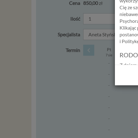
wykorzys
Cena
850,00
zł
Cię ze s
niebawem
Ilość
Psychora
Klikając
Specjalista
postanow
i Polity
Pt
Termin
RODO
7 sie
-
Z dniem 
Europejs
-
osób fiz
-
swobodn
(określ
-
zakresie 
wprowadz
-
osobowyc
-
usług in
informac
-
przetwar