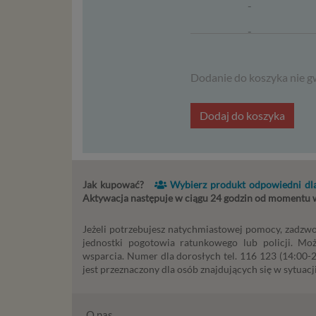
2018 r. 
-
nie zajmi
-
Czym s
-
Dane oso
Dodanie do koszyka nie g
-
zidentyf
takimi d
-
Dodaj do koszyka
konsulta
-
mogą być
storage)
stronach
Jak kupować?
Wybierz produkt odpowiedni dla
Podsta
Aktywacja następuje w ciągu 24 godzin od momentu
Przetwa
Jeżeli potrzebujesz natychmiastowej pomocy, zadzwo
kilka ro
jednostki pogotowia ratunkowego lub policji. Mo
przypadk
wsparcia. Numer dla dorosłych tel. 116 123 (14:00-22
jest przeznaczony dla osób znajdujących się w sytuacji
Ni
st
st
O nas