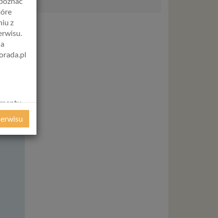
apoznać
tóre
iu z
erwisu.
na
orada.pl
Śr
Czw
Pt
Sb
12 sie
13 sie
14 sie
15 si
08:00
08:00
08:00
-
amentu
ochrony
08:30
08:30
08:30
-
serwisu
ie
09:00
09:00
09:00
-
WE
ycznym
09:30
09:30
09:30
-
10:00
10:00
10:00
-
ystanie z
12:00
12:00
12:00
-
l. W tej
12:30
12:30
12:30
-
aja