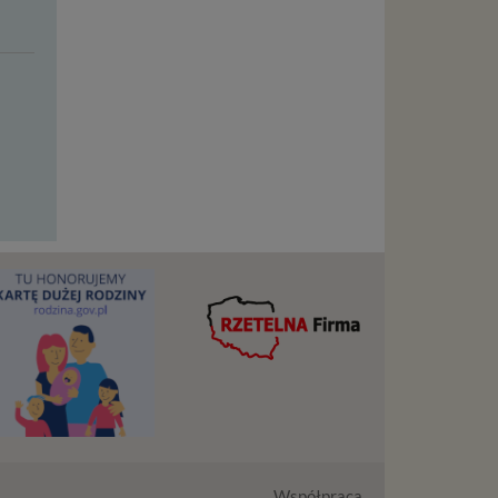
tanie,
13:00
13:00
13:00
-
16:00
16:00
16:00
-
16:30
16:30
16:30
-
liwej do
17:00
17:00
17:00
-
wisu
17:30
17:30
17:30
-
osobowe
18:00
18:00
18:00
-
local
szych
ług.
ewiduje
:
j jesteś
cje na
owę o
Współpraca