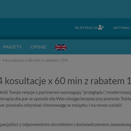
REJESTRACJA
AKTYWAC
PAKIETY
OPINIE
 - 4 kosultacje x 60 min z rabatem 15%
 4 kosultacje x 60 min z rabatem
eśli Twoje relacje z partnerem wymagają "przeglądu", modernizacj
terapia dla par w sposób dla Was obojga bezpieczny pomoże Tobie
par pozwala odzyskać równowagę w związku i na nowo ustalić
specjaliści z odpowiednim dorobkiem i doświadczeniem zawodow