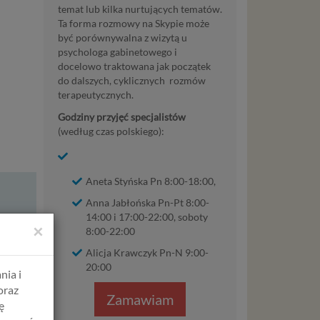
temat lub kilka nurtujących tematów.
Ta forma rozmowy na Skypie może
być porównywalna z wizytą u
psychologa gabinetowego i
docelowo traktowana jak początek
do dalszych, cyklicznych rozmów
terapeutycznych.
Godziny przyjęć specjalistów
(według czas polskiego):
Aneta Styńska Pn 8:00-18:00,
Anna Jabłońska Pn-Pt 8:00-
14:00 i 17:00-22:00, soboty
×
8:00-22:00
0 zł
.
Alicja Krawczyk Pn-N 9:00-
20:00
nia i
oraz
Zamawiam
ę