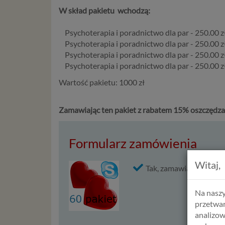
W skład pakietu wchodzą:
Psychoterapia i poradnictwo dla par - 250.00 z
Psychoterapia i poradnictwo dla par - 250.00 z
Psychoterapia i poradnictwo dla par - 250.00 z
Psychoterapia i poradnictwo dla par - 250.00 z
Wartość pakietu: 1000 zł
Zamawiając ten pakiet z rabatem 15% oszczędzasz
Formularz zamówienia
Witaj,
Tak, zamawiam
Pakiet 
Na naszy
przetwar
analizow