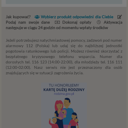
serwisu takimi danymi są np. adres e-mail, adres IP lub
Twoje dane w serwisie konsultacyjnym czy w innej
usłudze oferowanej przez Psychoradę. Dane osobowe
Jak kupować?
Wybierz produkt odpowiedni dla Ciebie
mogą być zapisywane w plikach cookies lub podobnych
Podaj nam swoje dane
Dokonaj opłaty
Aktywacja
technologiach (np. local storage) instalowanych przez nas
następuje w ciągu 24 godzin od momentu wpłaty środków
lub naszych Zaufanych Partnerów na naszych stronach i
urządzeniach, których używasz podczas korzystania z
Jeżeli potrzebujesz natychmiastowej pomocy, zadzwoń pod numer
naszych usług.
alarmowy 112 (Polska) lub udaj się do najbliższej jednostki
pogotowia ratunkowego lub policji. Możesz również skorzystać z
bezpłatnego kryzysowego telefonu wsparcia. Numer dla
Podstawa i cel przetwarzania
dorosłych tel. 116 123 (14:00-22:00), dla młodzieży tel. 116 111
Przetwarzanie danych osobowych wymaga podstawy
(12:00-02:00). Nasz serwis nie jest przeznaczony dla osób
znajdujących się w sytuacji zagrożenia życia.
prawnej. RODO przewiduje kilka rodzajów takich
podstaw prawnych dla przetwarzania danych, a w
przypadkach korzystania z naszych usług wystąpią, co do
zasady trzy z nich:
Niezbędność przetwarzania do zawarcia lub
wykonania umowy, której jesteś stroną. Umowa to,
w naszym przypadku, regulamin serwisu i
informacje na stronach ofertowych danej usługi.
Jeśli zatem zawieramy z Tobą umowę o realizację