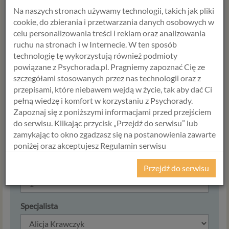
zapłacisz 952 zł
Na naszych stronach używamy technologii, takich jak pliki
cookie, do zbierania i przetwarzania danych osobowych w
celu personalizowania treści i reklam oraz analizowania
Formularz zamówienia
ruchu na stronach i w Internecie. W ten sposób
technologię tę wykorzystują również podmioty
powiązane z Psychorada.pl. Pragniemy zapoznać Cię ze
Tak, zamawiam
Pakiet Terapia
szczegółami stosowanych przez nas technologii oraz z
dla par - 4 kosultacje x 90 min z
przepisami, które niebawem wejdą w życie, tak aby dać Ci
rabatem 15%
w cenie
952,00 zł
.
pełną wiedzę i komfort w korzystaniu z Psychorady.
Zapoznaj się z poniższymi informacjami przed przejściem
do serwisu. Klikając przycisk „Przejdź do serwisu” lub
Cena
zamykając to okno zgadzasz się na postanowienia zawarte
952,00
zł
poniżej oraz akceptujesz Regulamin serwisu
Psychorada.pl i Politykę Prywatności.
Ilość
Przejdź do serwisu
RODO
Z dniem 25 maja 2018 r. rozpoczyna obowiązywanie
Specjalista
Rozporządzenie Parlamentu Europejskiego i Rady (UE)
2016/679 z dnia 27 kwietnia 2016 r. w sprawie ochrony