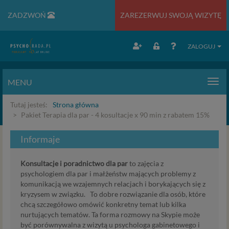
ZADZWOŃ
ZAREZERWUJ SWOJĄ WIZYTĘ
ZALOGUJ
MENU
Men
Tutaj jesteś:
Strona główna
Pakiet Terapia dla par - 4 kosultacje x 90 min z rabatem 15%
Informaje
Konsultacje i poradnictwo dla par
to zajęcia z
psychologiem dla par i małżeństw mających problemy z
komunikacją we wzajemnych relacjach i borykających się z
kryzysem w związku. To dobre rozwiązanie dla osób, które
chcą szczegółowo omówić konkretny temat lub kilka
nurtujących tematów. Ta forma rozmowy na Skypie może
być porównywalna z wizytą u psychologa gabinetowego i