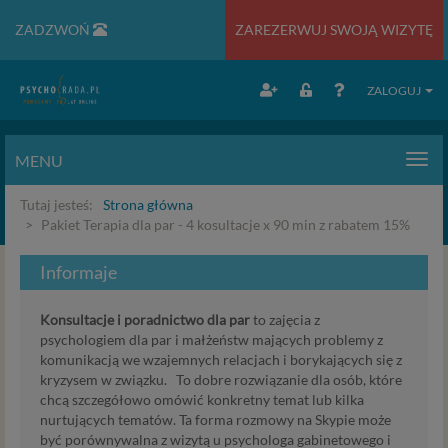
ZADZWOŃ
ZAREZERWUJ SWOJĄ WIZYTĘ
ZALOGUJ
MENU
Men
Tutaj jesteś:
Strona główna
Pakiet Terapia dla par - 4 kosultacje x 90 min z rabatem 15%
Informaje
Konsultacje i poradnictwo dla par
to zajęcia z
psychologiem dla par i małżeństw mających problemy z
komunikacją we wzajemnych relacjach i borykających się z
kryzysem w związku. To dobre rozwiązanie dla osób, które
chcą szczegółowo omówić konkretny temat lub kilka
nurtujących tematów. Ta forma rozmowy na Skypie może
być porównywalna z wizytą u psychologa gabinetowego i