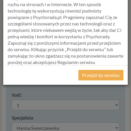
zapłacisz 952 zł
ruchu na stronach i w Internecie. W ten sposób
technologię tę wykorzystują również podmioty
powiązane z Psychorada.pl. Pragniemy zapoznać Cię ze
Formularz zamówienia
szczegółami stosowanych przez nas technologii oraz z
przepisami, które niebawem wejdą w życie, tak aby dać Ci
pełną wiedzę i komfort w korzystaniu z Psychorady.
Tak, zamawiam
Pakiet Terapia
Zapoznaj się z poniższymi informacjami przed przejściem
dla par - 4 kosultacje x 90 min z
do serwisu. Klikając przycisk „Przejdź do serwisu” lub
rabatem 15%
w cenie
952,00 zł
.
zamykając to okno zgadzasz się na postanowienia zawarte
poniżej oraz akceptujesz Regulamin serwisu
Psychorada.pl i Politykę Prywatności.
Cena
Przejdź do serwisu
RODO
952,00
zł
Z dniem 25 maja 2018 r. rozpoczyna obowiązywanie
Ilość
Rozporządzenie Parlamentu Europejskiego i Rady (UE)
2016/679 z dnia 27 kwietnia 2016 r. w sprawie ochrony
osób fizycznych w związku z przetwarzaniem danych
osobowych i w sprawie swobodnego przepływu takich
Specjalista
danych oraz uchylenia dyrektywy 95/46/WE (określane
popularnie jako „RODO”). RODO obowiązywać będzie w