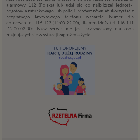
alarmowy 112 (Polska) lub udaj się do najbliższej jednostki
technologiach (np. local storage) instalowanych przez nas
pogotowia ratunkowego lub policji. Możesz również skorzystać z
lub naszych Zaufanych Partnerów na naszych stronach i
bezpłatnego kryzysowego telefonu wsparcia. Numer dla
urządzeniach, których używasz podczas korzystania z
dorosłych tel. 116 123 (14:00-22:00), dla młodzieży tel. 116 111
naszych usług.
(12:00-02:00). Nasz serwis nie jest przeznaczony dla osób
znajdujących się w sytuacji zagrożenia życia.
Podstawa i cel przetwarzania
Przetwarzanie danych osobowych wymaga podstawy
prawnej. RODO przewiduje kilka rodzajów takich
podstaw prawnych dla przetwarzania danych, a w
przypadkach korzystania z naszych usług wystąpią, co do
zasady trzy z nich:
Niezbędność przetwarzania do zawarcia lub
wykonania umowy, której jesteś stroną. Umowa to,
w naszym przypadku, regulamin serwisu i
informacje na stronach ofertowych danej usługi.
Jeśli zatem zawieramy z Tobą umowę o realizację
danej usługi, to możemy przetwarzać Twoje dane w
zakresie niezbędnym do realizacji tej umowy. W
przypadku, gdy zakładasz u nas konto, to umowa o