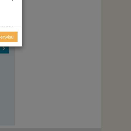
amentu
ochrony
serwisu
ie
WE
Wt
Śr
Czw
Pt
ycznym
11 sie
12 sie
13 sie
14 si
-
20:00
-
19:
-
20:30
-
-
ystanie z
l. W tej
-
21:00
-
-
aja
tanie,
liwej do