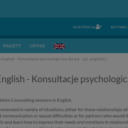
REJESTRACJA
AKTYWAC
PAKIETY
OPINIE
English - Konsultacje psychologiczne dla par - jęz. angielski |
English - Konsultacje psychologi
kim Counselling sessions in English.
mmended in variety of situations, either for those relationships w
nt communication or sexual difficulties or for partners who would l
lls and learn how to express their needs and emotions in relations