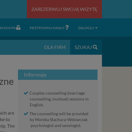
ZAREZERWUJ SWOJĄ WIZYTĘ
JA KONTA
PRZYPOMNIJ HASŁO
ZALOGUJ
DLA FIRM
SZUKAJ
Informaje
czne
Couples counselling (marriage
counselling, invidual) sessions in
English.
hich are
The counselling will be provided
ike to
by Monika Stachura-Wdowczak
hip. The
psychologist and sexologist.