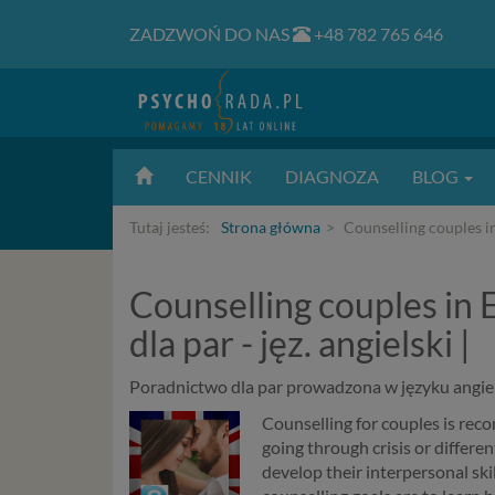
ZADZWOŃ DO NAS
+48 782 765 646
CENNIK
DIAGNOZA
BLOG
Tutaj jesteś:
Strona główna
Counselling couples in 
Counselling couples in 
dla par - jęz. angielski |
Poradnictwo dla par prowadzona w języku angiels
Counselling for couples is reco
going through crisis or differe
develop their interpersonal ski