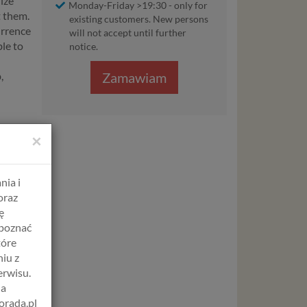
ize
Monday-Friday >19:30
- only for
t them.
existing customers.
New persons
urrence
will not accept until further
le to
notice.
,
Zamawiam
×
nia i
oraz
ę
apoznać
tóre
iu z
erwisu.
na
orada.pl