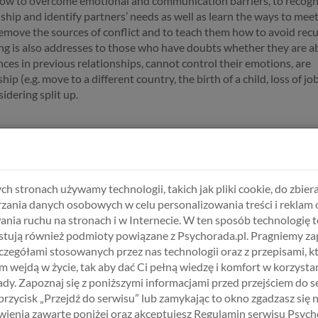
 how to overcome emotional and communication barriers, to recogn
onship and identify partners’ needs as well as learn the ways to mee
 remove the sources of conflict and to teach them how to avoid rec
ing is also addresses to those who have doubts whether they are ab
nces in previous relationships, cannot control their emotions, are
ip (e.g. move to a different country, the birth of a child, loss of job
sidering split up.
00 zł = ca. 70 GBP | 87 EUR
ch stronach używamy technologii, takich jak pliki cookie, do zbiera
zania danych osobowych w celu personalizowania treści i reklam 
ania ruchu na stronach i w Internecie. W ten sposób technologię t
tują również podmioty powiązane z Psychorada.pl. Pragniemy z
ling couples in English - Konsultacje psychologiczne dla par - jęz.
zczegółami stosowanych przez nas technologii oraz z przepisami, k
00 zł
.
 wejdą w życie, tak aby dać Ci pełną wiedzę i komfort w korzystan
dy. Zapoznaj się z poniższymi informacjami przed przejściem do s
 przycisk „Przejdź do serwisu” lub zamykając to okno zgadzasz się 
ienia zawarte poniżej oraz akceptujesz Regulamin serwisu Psych