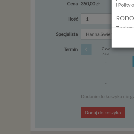
Cena
350,00
zł
i Polity
RODO
Ilość
Z dniem 
Specjalista
Europejs
osób fiz
swobodn
Czw
Termin
(określ
6 sie
zakresie 
-
wprowadz
-
osobowyc
usług in
-
informac
przetwar
Dodanie do koszyka nie g
2018 r. 
nie zajmi
Dodaj do koszyka
Czym s
Dane oso