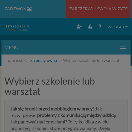
ZADZWOŃ
ZAREZERWUJ SWOJĄ WIZYTĘ
ZALOGUJ
MENU
Men
Tutaj jesteś:
Strona główna
Wybierz szkolenie lub warsztat
Wybierz szkolenie lub
warsztat
Jak się bronić przed mobbingiem w pracy
? Jak
rozwiązywać
problemy z komunikacją międzyludzką
?
Jak panować nad emocjami? To tylko kilka z wielu
propozycji szkoleń, które przygotowaliśmy. Dzięki