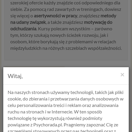
szerokiej ofercie każdy znajdzie coś odpowiedniego dla
siebie. Za pomocą rad zawartych w treningach, dowiesz
się więcej o
asertywności w pracy
, znajdziesz
metody
na udany związek
, a także znajdziesz
motywację do
odchudzania
. Kursy polecam wszystkim – zarówno
tym, którzy szukają nowych ścieżek rozwoju, jak i
osobom, które borykają się z problemami w relacjach
międzyludzkich na różnych szczeblach współzależności.
×
Grupa - Rozmowy które
Witaj,
łączą - Jak gadać żeby się
dogadać
Na naszych stronach używamy technologii, takich jak pliki
cookie, do zbierania i przetwarzania danych osobowych w
celu personalizowania treści i reklam oraz analizowania
ruchu na stronach i w Internecie. W ten sposób
technologię tę wykorzystują również podmioty
powiązane z Psychorada.pl. Pragniemy zapoznać Cię ze
szczegółami stosowanych przez nas technologii oraz z