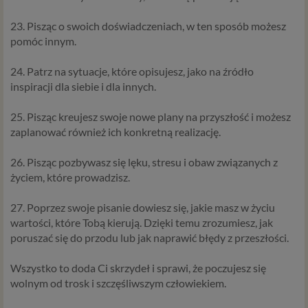
w naszym przypadku, regulamin serwisu i
informacje na stronach ofertowych danej usługi.
23. Pisząc o swoich doświadczeniach, w ten sposób możesz
Jeśli zatem zawieramy z Tobą umowę o realizację
pomóc innym.
danej usługi, to możemy przetwarzać Twoje dane w
zakresie niezbędnym do realizacji tej umowy. W
24. Patrz na sytuacje, które opisujesz, jako na źródło
przypadku, gdy zakładasz u nas konto, to umowa o
inspiracji dla siebie i dla innych.
dostarczenie tego konta upoważnia nas do
przetwarzania danych niezbędnych do jego
25. Pisząc kreujesz swoje nowe plany na przyszłość i możesz
zapewnienia (np. danych podanych przez Ciebie w
zaplanować również ich konkretną realizację.
profilu tego konta). Bez tej możliwości nie bylibyśmy
w stanie zapewnić Ci usługi, a Ty nie mógłbyś z niej
26. Pisząc pozbywasz się lęku, stresu i obaw związanych z
korzystać.
życiem, które prowadzisz.
Niezbędność przetwarzania do celów wynikających
z prawnie uzasadnionych interesów realizowanych
27. Poprzez swoje pisanie dowiesz się, jakie masz w życiu
przez administratora lub przez stronę trzecią. Ta
wartości, które Tobą kierują. Dzięki temu zrozumiesz, jak
podstawa przetwarzania danych dotyczy
poruszać się do przodu lub jak naprawić błędy z przeszłości.
przypadków, gdy ich przetwarzanie jest
uzasadnione z uwagi na nasze usprawiedliwione
Wszystko to doda Ci skrzydeł i sprawi, że poczujesz się
potrzeby, co obejmuje między innymi konieczność
wolnym od trosk i szczęśliwszym człowiekiem.
zapewnienia bezpieczeństwa usługi (np.