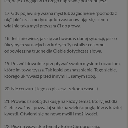
ich, daje Ci wgląd w to czego naprawdę potrzebujesz.
zidentyfikowanej lub możliwej do zidentyfikowania
osobie fizycznej. W przypadku korzystania z naszego
17. Gdy pojawi się ważna myśl lub zagadnienie "pochodź z
serwisu takimi danymi są np. adres e-mail, adres IP lub
nią" jakiś czas, medytując lub zastanawiając się czemu
Twoje dane w serwisie konsultacyjnym czy w innej
właśnie taka myśl przyszła Ci do głowy.
usłudze oferowanej przez Psychoradę. Dane osobowe
mogą być zapisywane w plikach cookies lub podobnych
18. Jeśli nie wiesz, jak się zachować w danej sytuacji, pisz o
technologiach (np. local storage) instalowanych przez nas
fikcyjnych sytuacjach w których Ty ustalisz co komu
lub naszych Zaufanych Partnerów na naszych stronach i
odpowiesz na trudne dla Ciebie dotychczas słowa.
urządzeniach, których używasz podczas korzystania z
naszych usług.
19. Pozwól dowolnie przepływać swoim myślom i uczuciom,
które im towarzyszą. Tak lepiej poznasz siebie. Tego siebie,
Podstawa i cel przetwarzania
którego ukrywasz przed innymi i... samym sobą.
Przetwarzanie danych osobowych wymaga podstawy
20. Nie cenzuruj tego co piszesz - szkoda czasu ;)
prawnej. RODO przewiduje kilka rodzajów takich
podstaw prawnych dla przetwarzania danych, a w
21. Prowadź z sobą dyskusję na każdy temat, który jest dla
przypadkach korzystania z naszych usług wystąpią, co do
Ciebie ważny - pozwalaj sobie na wielość poglądów w każdej
zasady trzy z nich:
kwestii. Otwieraj się na nowe myśli i możliwości.
Niezbędność przetwarzania do zawarcia lub
wykonania umowy, której jesteś stroną. Umowa to,
22. Pisz na wszystkie tematy, które Cię poruszają.