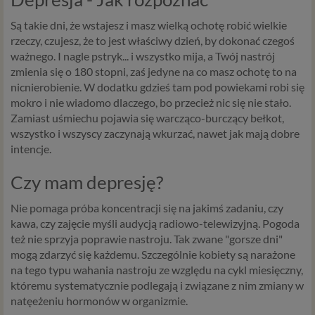
Są takie dni, że wstajesz i masz wielką ochotę robić wielkie
rzeczy, czujesz, że to jest właściwy dzień, by dokonać czegoś
ważnego. I nagle pstryk... i wszystko mija, a Twój nastrój
zmienia się o 180 stopni, zaś jedyne na co masz ochotę to na
nicnierobienie. W dodatku gdzieś tam pod powiekami robi się
mokro i nie wiadomo dlaczego, bo przecież nic się nie stało.
Zamiast uśmiechu pojawia się warcząco-burczący bełkot,
wszystko i wszyscy zaczynają wkurzać, nawet jak mają dobre
intencje.
Czy mam depresję?
Nie pomaga próba koncentracji się na jakimś zadaniu, czy
kawa, czy zajęcie myśli audycją radiowo-telewizyjną. Pogoda
też nie sprzyja poprawie nastroju. Tak zwane
"gorsze dni"
mogą zdarzyć się każdemu. Szczególnie kobiety są narażone
na tego typu wahania nastroju ze względu na cykl miesięczny,
któremu systematycznie podlegają i związane z nim zmiany w
natęeżeniu hormonów w organizmie.