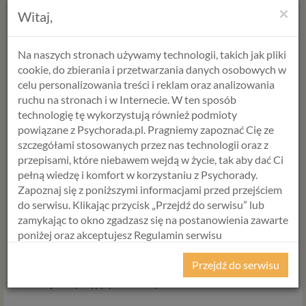
×
5. Możesz pisać tak długo, jak chcesz.
Witaj,
6. Możesz pisać na dowolne tematy, które są dla Ciebie
Na naszych stronach używamy technologii, takich jak pliki
ważne.
cookie, do zbierania i przetwarzania danych osobowych w
celu personalizowania treści i reklam oraz analizowania
7. Nie ponosisz żadnych zobowiązań - piszesz dla siebie, aby
ruchu na stronach i w Internecie. W ten sposób
sobie pomóc. Jeśli wyślesz swoje myśli do nas, i konsultacja
technologię tę wykorzystują również podmioty
którą otrzymasz nie spodoba Ci się, nie musisz brać udziału w
powiązane z Psychorada.pl. Pragniemy zapoznać Cię ze
kolejnych. Zawsze możesz zrezygnować. Gdy Ci się spodoba
szczegółami stosowanych przez nas technologii oraz z
ta forma pracy nad sobą i swoim rozwojem, możesz
przepisami, które niebawem wejdą w życie, tak aby dać Ci
kontynuować.
pełną wiedzę i komfort w korzystaniu z Psychorady.
Zapoznaj się z poniższymi informacjami przed przejściem
8. Pisząc do Psychorady nie musisz przestrzegać
do serwisu. Klikając przycisk „Przejdź do serwisu” lub
jakichkolwiek terminów - możesz pisać kilka razy w tygodniu,
zamykając to okno zgadzasz się na postanowienia zawarte
a możesz raz na miesiąc lub rzadziej. Ty o tym decydujesz.
poniżej oraz akceptujesz Regulamin serwisu
Psychorada.pl i Politykę Prywatności.
9. Zapisuj wszystko, co przychodzi Ci do głowy, bez żadnego
Przejdź do serwisu
związku z zachowaniem zasad gramatyki, ortografii,
RODO
sekwencji lub przyjętych zasad pisania.
Z dniem 25 maja 2018 r. rozpoczyna obowiązywanie