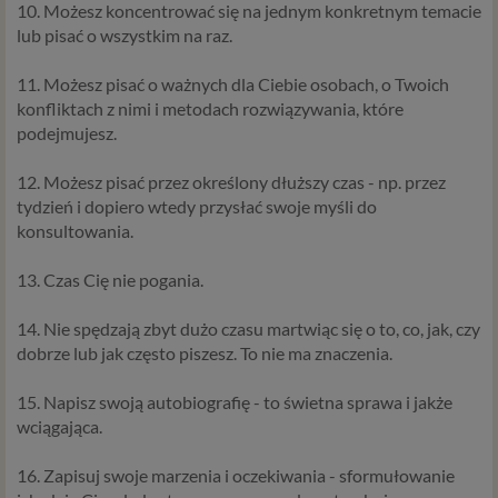
10. Możesz koncentrować się na jednym konkretnym temacie
Rozporządzenie Parlamentu Europejskiego i Rady (UE)
lub pisać o wszystkim na raz.
2016/679 z dnia 27 kwietnia 2016 r. w sprawie ochrony
osób fizycznych w związku z przetwarzaniem danych
11. Możesz pisać o ważnych dla Ciebie osobach, o Twoich
osobowych i w sprawie swobodnego przepływu takich
konfliktach z nimi i metodach rozwiązywania, które
danych oraz uchylenia dyrektywy 95/46/WE (określane
podejmujesz.
popularnie jako „RODO”). RODO obowiązywać będzie w
identycznym zakresie we wszystkich krajach Unii
12. Możesz pisać przez określony dłuższy czas - np. przez
Europejskiej, a więc także w Polsce i wprowadza szereg
tydzień i dopiero wtedy przysłać swoje myśli do
zmian w zasadach regulujących przetwarzanie danych
konsultowania.
osobowych, które będą miały wpływ na wiele dziedzin
życia, w tym na korzystanie z usług internetowych, takich
13. Czas Cię nie pogania.
jak między innymi usługi serwisu Psychorada.pl. W tej
informacji przedstawiamy skrót najważniejszych
14. Nie spędzają zbyt dużo czasu martwiąc się o to, co, jak, czy
zagadnień dotyczących przetwarzania Twoich danych
dobrze lub jak często piszesz. To nie ma znaczenia.
osobowych, jakie może mieć miejsce po 25 maja 2018 r. w
związku z korzystaniem z naszych usług. Prosimy Cię o jej
15. Napisz swoją autobiografię - to świetna sprawa i jakże
przeczytanie, nie zajmie to więcej niż kilka minut.
wciągająca.
Czym są dane osobowe
16. Zapisuj swoje marzenia i oczekiwania - sformułowanie
Dane osobowe to, zgodnie z RODO, informacje o