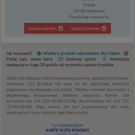
dopasowane dla Ciebie. W każdym przypadku
Trener
przekazanie danych nie zwalnia przekazującego z
EEGBiofeedback
odpowiedzialności za ich przetwarzanie. Dane mogą być
Psycholog transportu
też przekazywane organom publicznym, o ile upoważniają
Umów termin
Umów termin
ich do tego obowiązujące przepisy i przedstawią
odpowiednie żądanie, jednak nigdy w innym przypadku.
Cookies
Jak kupować?
Wybierz produkt odpowiedni dla Ciebie
Podaj nam swoje dane
Dokonaj opłaty
Aktywacja
Na naszych stronach internetowych i w aplikacjach
następuje w ciągu 24 godzin od momentu wpłaty środków
używamy technologii, takich jak pliki cookie, local storage i
podobnych służących do zbierania i przetwarzania danych
Jeżeli potrzebujesz natychmiastowej pomocy, zadzwoń pod numer
osobowych oraz danych eksploatacyjnych w celu
alarmowy 112 (Polska) lub udaj się do najbliższej jednostki
personalizowania udostępnianych treści i reklam oraz
pogotowia ratunkowego lub policji. Możesz również skorzystać z
analizowania ruchu na naszych stronach. W ten sposób
bezpłatnego kryzysowego telefonu wsparcia. Numer dla
technologię tę wykorzystują również nasi Zaufani
dorosłych tel. 116 123 (14:00-22:00), dla młodzieży tel. 116 111
Partnerzy. Cookies to dane informatyczne zapisywane w
(12:00-02:00). Nasz serwis nie jest przeznaczony dla osób
znajdujących się w sytuacji zagrożenia życia.
plikach i przechowywane na Twoim urządzeniu
końcowym (tj. Twój komputer, tablet, smartphone itp.),
które przeglądarka wysyła do serwera przy
każdorazowym wejściu na stronę z tego urządzenia,