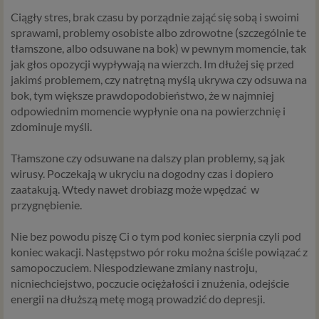
Ciągły stres, brak czasu by porządnie zająć się sobą i swoimi
sprawami, problemy osobiste albo zdrowotne (szczególnie te
tłamszone, albo odsuwane na bok) w pewnym momencie, tak
jak głos opozycji wypływają na wierzch. Im dłużej się przed
jakimś problemem, czy natrętną myślą ukrywa czy odsuwa na
bok, tym większe prawdopodobieństwo, że w najmniej
odpowiednim momencie wypłynie ona na powierzchnię i
zdominuje myśli.
Tłamszone czy odsuwane na dalszy plan problemy, są jak
wirusy. Poczekają w ukryciu na dogodny czas i dopiero
zaatakują. Wtedy nawet drobiazg
może wpędzać w
przygnębienie.
Nie bez powodu piszę Ci o tym pod koniec sierpnia czyli pod
koniec wakacji. Następstwo pór roku można ściśle powiązać z
samopoczuciem. Niespodziewane zmiany nastroju,
nicniechciejstwo, poczucie ociężałości i znużenia, odejście
energii na dłuższą metę mogą prowadzić do depresji.