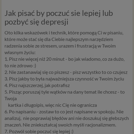
Jak pisać by poczuć sie lepiej lub
pozbyć się depresji
Oto kilka wskazówek i technik, które pomogą Ci w pisaniu,
które może stać się dla Ciebie najlepszym narzędziem
radzenia sobie ze stresem, urazem i frustracją w Twoim
własnym życiu:
1. Pisz nie więcej niż 20 minut - bo jak wiadomo, co za dużo,
to nie zdrowo :)
2. Nie zastanawiaj się co piszesz - pisz wszystko to co czujesz
3. Pisz jakby to była najważniejsza czynność w Twoim życiu
4. Pisz najszczerzej, jak potrafisz
5. Pisząc poruszaj tyle wątków na dany temat ile chcesz - to
Twoja
kartka i długoipis, więc nic Cię nie ogranicza
6. Po napisaniu - zostaw to co jest napisane w spokoju. Nie
analizuj, nie poprawiaj błędów ani nie doszukuj się głebszych
znaczeń. Nie zniekształcaj swoich myśłi racjonalizmem.
7. Pozwól sobie poczuć się lepiej :)