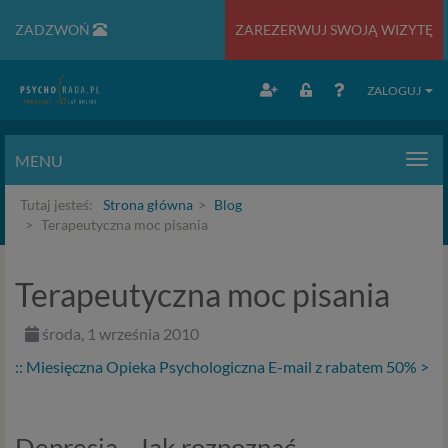
ZADZWOŃ
ZAREZERWUJ SWOJĄ WIZYTĘ
ZALOGUJ
MENU
Men
Tutaj jesteś:
Strona główna
Blog
Terapeutyczna moc pisania
Terapeutyczna moc pisania
środa, 1 września 2010
:: Miesięczna Opieka Psychologiczna E-mail z rabatem 50% >
Depresja - Jak rozpoznać