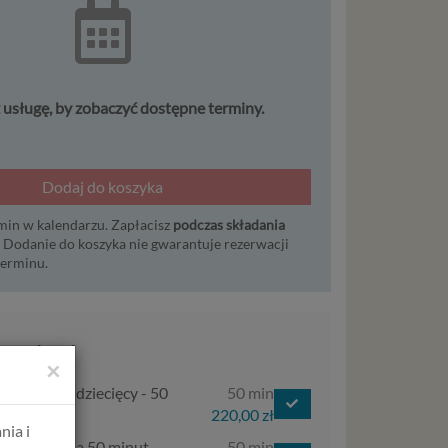
usługę, by zobaczyć dostępne terminy.
Dodaj do koszyka
min w kalendarzu. Zapłacisz
podczas składania
. Dodanie do koszyka nie gwarantuje rezerwacji
erminu.
 usługi
×
 Psycholog dziecięcy - 50
50 min
 lub video)
220,00 zł
nia i
- Psycholog a 50 minut
50 min