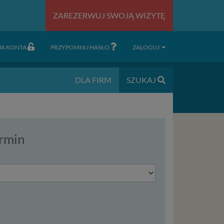
ZAREZERWUJ SWOJĄ WIZYTĘ
JA KONTA
PRZYPOMNIJ HASŁO
ZALOGUJ
DLA FIRM
SZUKAJ
rmin