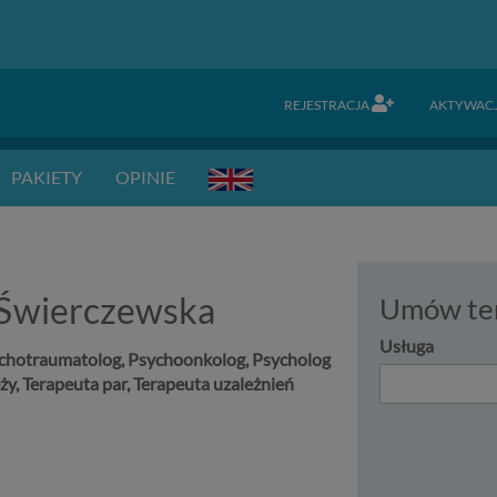
REJESTRACJA
AKTYWAC
PAKIETY
OPINIE
Świerczewska
Umów te
Usługa
ychotraumatolog, Psychoonkolog, Psycholog
eży, Terapeuta par, Terapeuta uzależnień