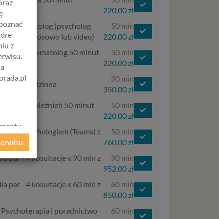
oraz
ideo)
220,00 zł
ę
apoznać
- Psychoonkolog (psycholog
50 min
tóre
50 minut (głosowo lub video)
220,00 zł
iu z
- Psychotraumatolog 50 minut
50 min
erwisu.
ideo)
220,00 zł
na
orada.pl
90 min
 Terapia rodzinna
350,00 zł
 Terapia uzależnień 50 minut
50 min
ideo)
220,00 zł
amentu
tacje z psychologiem (Teams) z
50 min
ochrony
760,00 zł
serwisu
ie
la par - 4 kosultacje x 90 min z
90 min
WE
952,00 zł
ycznym
la par - 4 kosultacje x 60 min z
60 min
850,00 zł
ystanie z
- Psychoterapia i poradnictwo
60 min
l. W tej