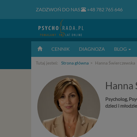
ZADZWOŃ DO NAS
+48 782 765 646
CENNIK
DIAGNOZA
BLOG
Tutaj jesteś:
Strona główna
Hanna Świerczewska
Hanna 
Psycholog, Ps
dzieci i młodzi