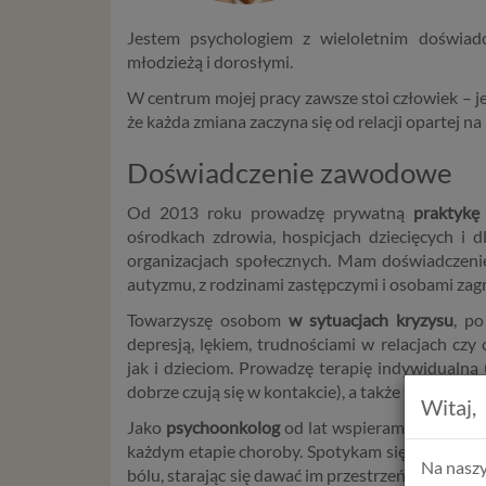
Jestem psychologiem z wieloletnim doświadc
młodzieżą i dorosłymi.
W centrum mojej pracy zawsze stoi człowiek – je
że każda zmiana zaczyna się od relacji opartej na
Doświadczenie zawodowe
Od 2013 roku prowadzę prywatną
praktykę
ośrodkach zdrowia, hospicjach dziecięcych i 
organizacjach społecznych. Mam doświadczeni
autyzmu, z rodzinami zastępczymi i osobami za
Towarzyszę osobom
w sytuacjach kryzysu
, p
depresją, lękiem, trudnościami w relacjach c
jak i dzieciom. Prowadzę terapię indywidualną (
dobrze czują się w kontakcie), a także terapię rodz
Witaj,
Jako
psychoonkolog
od lat wspieram osoby, kt
każdym etapie choroby. Spotykam się z nimi w t
Na naszy
bólu, starając się dawać im przestrzeń do przeży