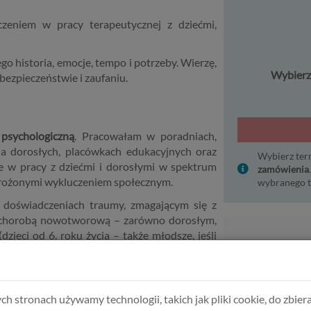
zeniem w pracy terapeutycznej z dziećmi,
go historia, emocje, tempo i potrzeby. Wierzę,
Wybierz 
 bezpieczeństwie i zaufaniu.
 psychologiczną
. Pracowałam w poradniach,
dla dorosłych, placówkach edukacyjnych oraz
Wybierz ter
e w pracy z dziećmi i dorosłymi w spektrum
zamówienia
grożonymi wykluczeniem społecznym.
wybranego t
o doświadczeniach traumy, zmagającym się z
zy chorobą nowotworową – zarówno dorosłym,
dzieci od 6. roku życia – także młodsze, jeśli
Dostępne
in i par.
e-Konsultacja -
óre zmagają się z diagnozą nowotworową – na
minut (głosowo
rudnych chwilach, pełnych niepewności, lęku i
ch stronach używamy technologii, takich jak pliki cookie, do zbiera
wania emocji, budowania siły i szukania sensu.
e-Konsultacja 