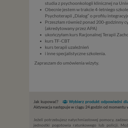
informac
studia z psychoonkologii klinicznej na Uni
przetwar
Obecnie jestem w trakcie 4-letniego szko
2018 r. 
Psychoterapii „Dialog” o profilu integra
nie zajmi
Przeszłam również ponad 200-godzinny cyk
(akredytowany przez APA)
Czym s
ukończyłam kurs Racjonalnej Terapii Zach
kurs TF-CBT
Dane oso
kurs terapii uzależnień
zidentyf
i inne specjalistyczne szkolenia.
takimi d
konsulta
Zapraszam do umówienia wizyty.
mogą być
storage)
stronach
Podsta
Jak kupować?
Wybierz produkt odpowiedni dla
Przetwa
Aktywacja następuje w ciągu 24 godzin od momentu
kilka ro
przypadk
Jeżeli potrzebujesz natychmiastowej pomocy, zadzwo
Ni
jednostki pogotowia ratunkowego lub policji. Mo