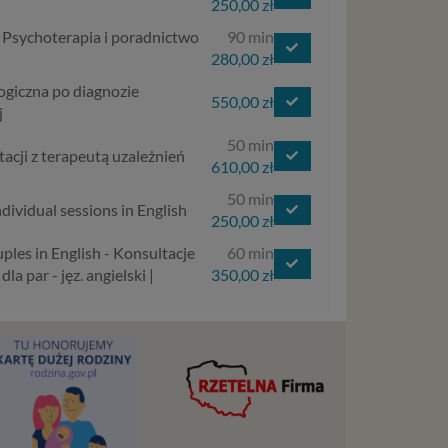
250,00 zł
aja
- Psychoterapia i poradnictwo
90 min
tanie,
280,00 zł
ogiczna po diagnozie
550,00 zł
j
50 min
liwej do
tacji z terapeutą uzależnień
610,00 zł
wisu
50 min
ndividual sessions in English
osobowe
250,00 zł
local
ples in English - Konsultacje
60 min
szych
la par - jęz. angielski |
350,00 zł
ług.
ewiduje
:
j jesteś