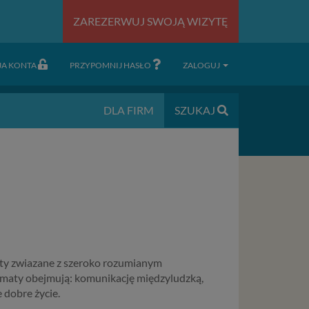
ZAREZERWUJ SWOJĄ WIZYTĘ
JA KONTA
PRZYPOMNIJ HASŁO
ZALOGUJ
DLA FIRM
SZUKAJ
aty zwiazane z szeroko rozumianym
tematy obejmują: komunikację międzyludzką,
 dobre życie.