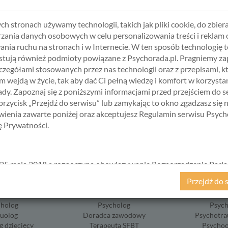
o dnia!
ch stronach używamy technologii, takich jak pliki cookie, do zbiera
zania danych osobowych w celu personalizowania treści i reklam 
ania ruchu na stronach i w Internecie. W ten sposób technologię t
tują również podmioty powiązane z Psychorada.pl. Pragniemy z
BIERZ USŁUGĘ, SPECJALISTĘ I TER
zczegółami stosowanych przez nas technologii oraz z przepisami, k
 wejdą w życie, tak aby dać Ci pełną wiedzę i komfort w korzystan
dy. Zapoznaj się z poniższymi informacjami przed przejściem do s
 przycisk „Przejdź do serwisu” lub zamykając to okno zgadzasz się 
ienia zawarte poniżej oraz akceptujesz Regulamin serwisu Psych
kę Prywatności.
25 maja 2018 r. rozpoczyna obowiązywanie Rozporządzenie Parl
kiego i Rady (UE) 2016/679 z dnia 27 kwietnia 2016 r. w sprawie 
Przejdź do 
ycznych w związku z przetwarzaniem danych osobowych i w spraw
ABŁOŃSKA
ALICJA KRAWCZYK
HANNA ŚWI
ego przepływu takich danych oraz uchylenia dyrektywy 95/46/
cholog
Psycholog
Psych
ane popularnie jako „RODO”). RODO obowiązywać będzie w ident
suolog
Doradca zawodowy
Psychotra
we wszystkich krajach Unii Europejskiej, a więc także w Polsce i
g dziecięcy
Terapeuta SFBT
Psychoo