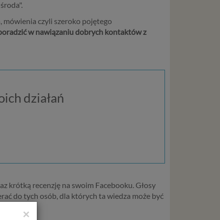
środa".
, mówienia czyli szeroko pojętego
 poradzić w nawiązaniu dobrych kontaktów z
ich działań
 oraz krótką recenzję na swoim Facebooku. Głosy
erać do tych osób, dla których ta wiedza może być
×