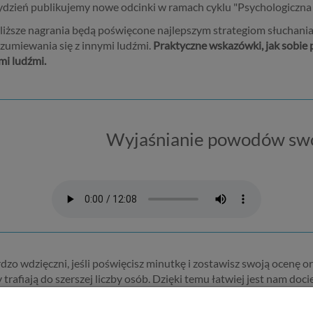
ydzień publikujemy nowe odcinki w ramach cyklu "Psychologiczna 
liższe nagrania będą poświęcone najlepszym strategiom słuchania
zumiewania się z innymi ludźmi.
Praktyczne wskazówki, jak sobie
mi ludźmi.
Wyjaśnianie powodów swo
ardzo wdzięczni, jeśli poświęcisz minutkę i zostawisz swoją ocenę
afiają do szerszej liczby osób. Dzięki temu łatwiej jest nam doci