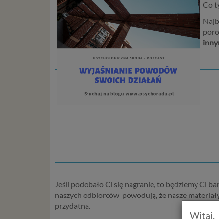
Co t
Najb
poro
inny
Jeśli podobało Ci się nagranie, to będziemy Ci b
naszych odbiorców powodują, że nasze materiały tr
przydatna.
Witaj,