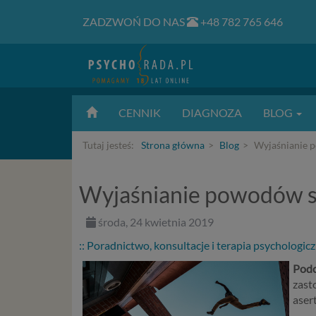
ZADZWOŃ DO NAS
+48 782 765 646
CENNIK
DIAGNOZA
BLOG
Tutaj jesteś:
Strona główna
Blog
Wyjaśnianie p
Wyjaśnianie powodów sw
środa, 24 kwietnia 2019
:: Poradnictwo, konsultacje i terapia psychologic
Podc
zast
aser