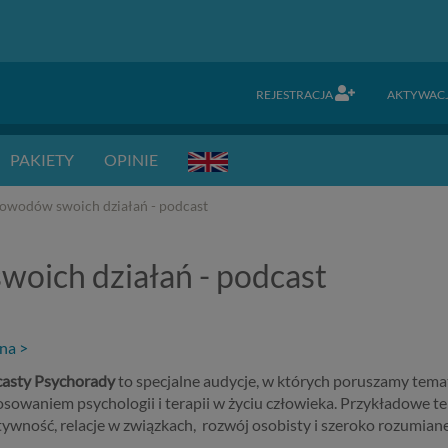
REJESTRACJA
AKTYWAC
PAKIETY
OPINIE
owodów swoich działań - podcast
oich działań - podcast
zna >
asty Psychorady
to specjalne audycje, w których poruszamy tem
osowaniem psychologii i terapii w życiu człowieka. Przykładowe 
tywność, relacje w związkach, rozwój osobisty i szeroko rozumiane