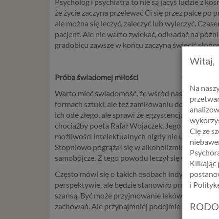
Psycholog i psychiatra to nie są jacyś ludzie z ko
że życie zaczyna przelewać Ci się przez palce po p
ale można się leczyć, zaleczyć lub wyleczyć. Czas
pacjent. Ale nie warto zwlekać, odkładać na późnie
gradobicu zawsze w końcu zaczyna świecić słońce
Witaj,
Próba świadomej miłości
Na naszy
Warto mieć świadomość, że wśród nas żyją ludzie
przetwar
formach sztuki, ale też zamiłowaniu do nauk ścisł
analizow
ich ode złego, ale sprawi że egzystencja będzie
wykorzys
chociażby poeta Rafał Wojaczek. Jego dorosłe życ
Cię ze s
możliwości intelektualnych nigdy nie ukończył. P
niebawem
Stopniowo pogrążał się w alkoholizmie i depresji
Psychora
samobójcze. Z tego powodu leczył się w szpitalu
Klikając
Często mówi się o takich osobach indywidualiści 
postanow
perspektywie, ale będzie stanowiło próbę, by zost
i Polity
szansą. Być może przyjmowanie leków zdezaktywiz
RODO
zachowań. Ale przynajmniej podejmie się próbę oc