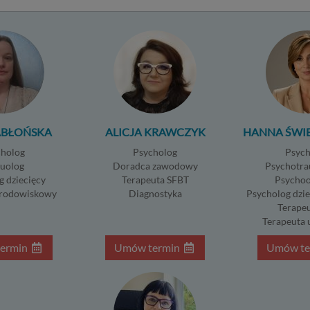
 instalowanych przez nas lub naszych Zaufanych Partnerów na na
 i urządzeniach, których używasz podczas korzystania z naszych us
wa i cel przetwarzania
rzanie danych osobowych wymaga podstawy prawnej. RODO prz
dzajów takich podstaw prawnych dla przetwarzania danych, a w
ach korzystania z naszych usług wystąpią, co do zasady trzy z nich
ezbędność przetwarzania do zawarcia lub wykonania umowy, które
ABŁOŃSKA
ALICJA KRAWCZYK
HANNA ŚWI
roną. Umowa to, w naszym przypadku, regulamin serwisu i informa
cholog
Psycholog
Psych
ronach ofertowych danej usługi. Jeśli zatem zawieramy z Tobą um
suolog
Doradca zawodowy
Psychotra
alizację danej usługi, to możemy przetwarzać Twoje dane w zakresi
g dziecięcy
Terapeuta SFBT
Psychoo
ezbędnym do realizacji tej umowy. W przypadku, gdy zakładasz u n
środowiskowy
Diagnostyka
Psycholog dzie
 umowa o dostarczenie tego konta upoważnia nas do przetwarzan
Terapeu
nych niezbędnych do jego zapewnienia (np. danych podanych prze
Terapeuta 
rofilu tego konta). Bez tej możliwości nie bylibyśmy w stanie zape
ermin
Umów termin
Umów te
ugi, a Ty nie mógłbyś z niej korzystać.
ezbędność przetwarzania do celów wynikających z prawnie uzasa
teresów realizowanych przez administratora lub przez stronę trzeci
dstawa przetwarzania danych dotyczy przypadków, gdy ich przet