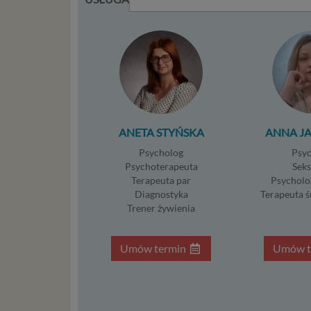
storage)
stronach
Podsta
Przetwa
kilka ro
przypadk
Ni
ANETA STYŃSKA
ANNA J
st
Psycholog
Psy
st
Psychoterapeuta
Sek
re
Terapeuta par
Psycholo
ni
Diagnostyka
Terapeuta 
to
Trener żywienia
da
w p
Umów termin
Umów t
usł
Ni
in
po