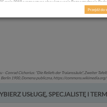
25 maja 2018 r. rozpoczyna obowiązywanie Rozporządzenie Parl
kiego i Rady (UE) 2016/679 z dnia 27 kwietnia 2016 r. w sprawie 
Przejdź do 
ycznych w związku z przetwarzaniem danych osobowych i w spraw
ego przepływu takich danych oraz uchylenia dyrektywy 95/46/
ane popularnie jako „RODO”). RODO obowiązywać będzie w ident
we wszystkich krajach Unii Europejskiej, a więc także w Polsce i
a szereg zmian w zasadach regulujących przetwarzanie danych
h, które będą miały wpływ na wiele dziedzin życia, w tym na korz
ternetowych, takich jak między innymi usługi serwisu Psychorada.p
ji przedstawiamy skrót najważniejszych zagadnień dotyczących
zania Twoich danych osobowych, jakie może mieć miejsce po 25 m
w związku z korzystaniem z naszych usług. Prosimy Cię o jej przeczy
e to więcej niż kilka minut.
 Conrad Cichorius: "Die Reliefs der Traianssäule", Zweiter Tafel
ą dane osobowe
er, Berlin 1900, Domena publiczna, https://commons.wikimedia.o
bowe to, zgodnie z RODO, informacje o zidentyfikowanej lub moż
ikowania osobie fizycznej. W przypadku korzystania z naszego ser
BIERZ USŁUGĘ, SPECJALISTĘ I TER
anymi są np. adres e-mail, adres IP lub Twoje dane w serwisie
cyjnym czy w innej usłudze oferowanej przez Psychoradę. Dane 
 zapisywane w plikach cookies lub podobnych technologiach (np. 