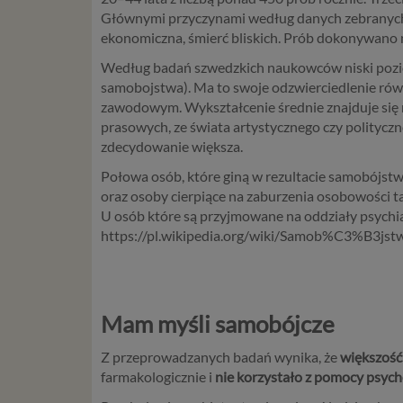
Głównymi przyczynami według danych zebranych p
ekonomiczna, śmierć bliskich. Prób dokonywano 
Według badań szwedzkich naukowców niski poziom
samobojstwa). Ma to swoje odzwierciedlenie rów
zawodowym. Wykształcenie średnie znajduje się na
prasowych, ze świata artystycznego czy polityczn
zdecydowanie większa.
Połowa osób, które giną w rezultacie samobójstwa
oraz osoby cierpiące na zaburzenia osobowości t
U osób które są przyjmowane na oddziały psychi
https://pl.wikipedia.org/wiki/Samob%C3%B3js
Mam myśli samobójcze
Z przeprowadzanych badań wynika, że
większość
farmakologicznie i
nie korzystało z pomocy psych