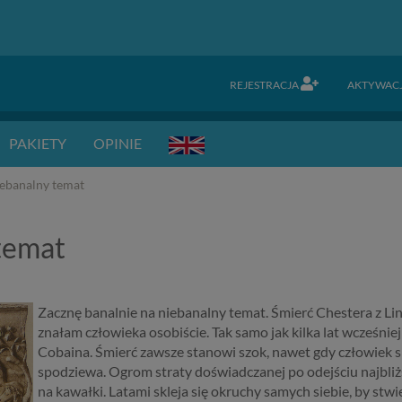
REJESTRACJA
AKTYWAC
PAKIETY
OPINIE
iebanalny temat
temat
Zacznę banalnie na niebanalny temat. Śmierć Chestera z Lin
znałam człowieka osobiście. Tak samo jak kilka lat wcześniej
Cobaina. Śmierć zawsze stanowi szok, nawet gdy człowiek się
spodziewa. Ogrom straty doświadczanej po odejściu najbliżs
na kawałki. Latami skleja się okruchy samych siebie, by stwie