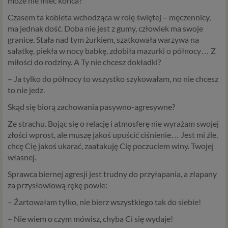
może nie mieć końca?
Czasem ta kobieta wchodząca w rolę świętej – męczennicy,
ma jednak dość. Doba nie jest z gumy, człowiek ma swoje
granice. Stała nad tym żurkiem, szatkowała warzywa na
sałatkę, piekła w nocy babkę, zdobiła mazurki o północy… Z
miłości do rodziny. A Ty nie chcesz dokładki?
– Ja tylko do północy to wszystko szykowałam, no nie chcesz
to nie jedz.
Skąd się biorą zachowania pasywno-agresywne?
Ze strachu. Bojąc się o relację i atmosferę nie wyrażam swojej
złości wprost, ale muszę jakoś upuścić ciśnienie… Jest mi źle,
chcę Cię jakoś ukarać, zaatakuję Cię poczuciem winy. Twojej
własnej.
Sprawca biernej agresji jest trudny do przyłapania, a złapany
za przysłowiową rękę powie:
– Żartowałam tylko, nie bierz wszystkiego tak do siebie!
– Nie wiem o czym mówisz, chyba Ci się wydaje!