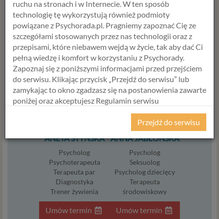
WYBIERZ USŁUGĘ, SPECJALISTĘ
ruchu na stronach i w Internecie. W ten sposób
technologię tę wykorzystują również podmioty
I TERMIN
powiązane z Psychorada.pl. Pragniemy zapoznać Cię ze
szczegółami stosowanych przez nas technologii oraz z
USŁUGA
przepisami, które niebawem wejdą w życie, tak aby dać Ci
pełną wiedzę i komfort w korzystaniu z Psychorady.
Zapoznaj się z poniższymi informacjami przed przejściem
do serwisu. Klikając przycisk „Przejdź do serwisu” lub
zamykając to okno zgadzasz się na postanowienia zawarte
poniżej oraz akceptujesz Regulamin serwisu
Psychorada.pl i Politykę Prywatności.
Przejdź do serwisu
RODO
ANETA STYŃSKA
ANNA JABŁOŃSKA
Z dniem 25 maja 2018 r. rozpoczyna obowiązywanie
Psycholog
Psycholog
Rozporządzenie Parlamentu Europejskiego i Rady (UE)
Psychoterapeuta
Seksuolog
2016/679 z dnia 27 kwietnia 2016 r. w sprawie ochrony
Terapeuta par
Psycholog dziecięcy
osób fizycznych w związku z przetwarzaniem danych
Diagnostyka
Terapeuta
osobowych i w sprawie swobodnego przepływu takich
Trener żywienia
środowiskowy
danych oraz uchylenia dyrektywy 95/46/WE (określane
Umów termin
Umów termin
popularnie jako „RODO”). RODO obowiązywać będzie w