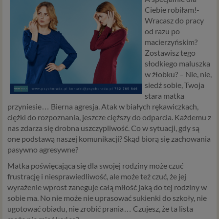
Ciebie robiłam!-
Wracasz do pracy
od razu po
macierzyńskim?
Zostawisz tego
słodkiego maluszka
w żłobku? – Nie, nie,
siedź sobie, Twoja
stara matka
przyniesie… Bierna agresja. Atak w białych rękawiczkach,
ciężki do rozpoznania, jeszcze cięższy do odparcia. Każdemu z
nas zdarza się drobna uszczypliwość. Co w sytuacji, gdy są
one podstawą naszej komunikacji? Skąd biorą się zachowania
pasywno agresywne?
Matka poświęcająca się dla swojej rodziny może czuć
frustrację i niesprawiedliwość, ale może też czuć, że jej
wyrażenie wprost zaneguje całą miłość jaką do tej rodziny w
sobie ma. No nie może nie uprasować sukienki do szkoły, nie
ugotować obiadu, nie zrobić prania… Czujesz, że ta lista