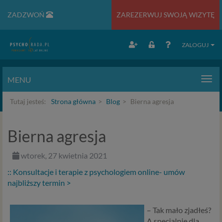
ZADZWOŃ
ZAREZERWUJ SWOJĄ WIZYTĘ
ZALOGUJ
MENU
Men
Tutaj jesteś:
Strona główna
Blog
Bierna agresja
Bierna agresja
wtorek, 27 kwietnia 2021
:: Konsultacje i terapie z psychologiem online- umów
najbliższy termin >
– Tak mało zjadłeś?
A specjalnie dla