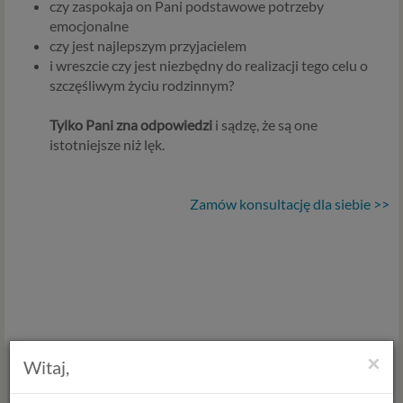
czy zaspokaja on Pani podstawowe potrzeby
emocjonalne
czy jest najlepszym przyjacielem
i wreszcie czy jest niezbędny do realizacji tego celu o
szczęśliwym życiu rodzinnym?
Tylko Pani zna odpowiedzi
i sądzę, że są one
istotniejsze niż lęk.
Zamów konsultację dla siebie >>
×
Witaj,