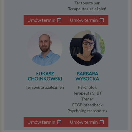
Terapeuta par
Twoje dane w serwisie konsultacyjnym czy w innej
Terapeuta uzależnień
usłudze oferowanej przez Psychoradę. Dane osobowe
mogą być zapisywane w plikach cookies lub podobnych
Umów termin
Umów termin
technologiach (np. local storage) instalowanych przez nas
lub naszych Zaufanych Partnerów na naszych stronach i
urządzeniach, których używasz podczas korzystania z
naszych usług.
Podstawa i cel przetwarzania
Przetwarzanie danych osobowych wymaga podstawy
ŁUKASZ
BARBARA
prawnej. RODO przewiduje kilka rodzajów takich
CHOINKOWSKI
WYSOCKA
podstaw prawnych dla przetwarzania danych, a w
przypadkach korzystania z naszych usług wystąpią, co do
Terapeuta uzależnień
Psycholog
Terapeuta SFBT
zasady trzy z nich:
Trener
Niezbędność przetwarzania do zawarcia lub
EEGBiofeedback
wykonania umowy, której jesteś stroną. Umowa to,
Psycholog transportu
w naszym przypadku, regulamin serwisu i
Umów termin
Umów termin
informacje na stronach ofertowych danej usługi.
Jeśli zatem zawieramy z Tobą umowę o realizację