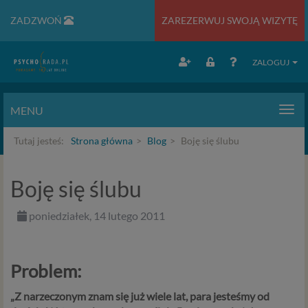
ZADZWOŃ
ZAREZERWUJ SWOJĄ WIZYTĘ
ZALOGUJ
MENU
Men
Tutaj jesteś:
Strona główna
Blog
Boję się ślubu
Boję się ślubu
poniedziałek, 14 lutego 2011
Problem:
„
Z narzeczonym znam się już wiele lat, para jesteśmy od