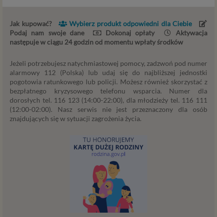
danej usługi, to możemy przetwarzać Twoje dane w
zakresie niezbędnym do realizacji tej umowy. W
Jak kupować?
Wybierz produkt odpowiedni dla Ciebie
przypadku, gdy zakładasz u nas konto, to umowa o
Podaj nam swoje dane
Dokonaj opłaty
Aktywacja
dostarczenie tego konta upoważnia nas do
następuje w ciągu 24 godzin od momentu wpłaty środków
przetwarzania danych niezbędnych do jego
zapewnienia (np. danych podanych przez Ciebie w
Jeżeli potrzebujesz natychmiastowej pomocy, zadzwoń pod numer
profilu tego konta). Bez tej możliwości nie bylibyśmy
alarmowy 112 (Polska) lub udaj się do najbliższej jednostki
w stanie zapewnić Ci usługi, a Ty nie mógłbyś z niej
pogotowia ratunkowego lub policji. Możesz również skorzystać z
bezpłatnego kryzysowego telefonu wsparcia. Numer dla
korzystać.
dorosłych tel. 116 123 (14:00-22:00), dla młodzieży tel. 116 111
Niezbędność przetwarzania do celów wynikających
(12:00-02:00). Nasz serwis nie jest przeznaczony dla osób
z prawnie uzasadnionych interesów realizowanych
znajdujących się w sytuacji zagrożenia życia.
przez administratora lub przez stronę trzecią. Ta
podstawa przetwarzania danych dotyczy
przypadków, gdy ich przetwarzanie jest
uzasadnione z uwagi na nasze usprawiedliwione
potrzeby, co obejmuje między innymi konieczność
zapewnienia bezpieczeństwa usługi (np.
sprawdzenie, czy do Twojego konta nie loguje się
nieuprawniona osoba), dokonanie pomiarów
statystycznych, ulepszania naszych usług i