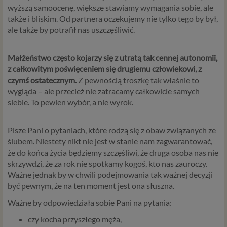
wyższą samoocenę, większe stawiamy wymagania sobie, ale
także i bliskim. Od partnera oczekujemy nie tylko tego by był,
ale także by potrafił nas uszczęśliwić.
Małżeństwo często kojarzy się z utratą tak cennej autonomii,
z całkowitym poświęceniem się drugiemu człowiekowi, z
czymś ostatecznym.
Z pewnością troszkę tak właśnie to
wygląda – ale przecież nie zatracamy całkowicie samych
siebie. To pewien wybór, a nie wyrok.
Pisze Pani o pytaniach, które rodzą się z obaw związanych ze
ślubem. Niestety nikt nie jest w stanie nam zagwarantować,
że do końca życia będziemy szczęśliwi, że druga osoba nas nie
skrzywdzi, że za rok nie spotkamy kogoś, kto nas zauroczy.
Ważne jednak by w chwili podejmowania tak ważnej decyzji
być pewnym, że na ten moment jest ona słuszna.
Ważne by odpowiedziała sobie Pani na pytania:
czy kocha przyszłego męża,