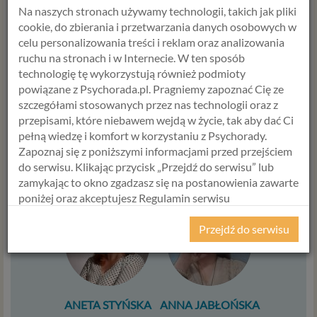
Na naszych stronach używamy technologii, takich jak pliki
Polecamy:
cookie, do zbierania i przetwarzania danych osobowych w
Konsultacje
psychologa
i
seksuologa
|
Szkolenia
|
celu personalizowania treści i reklam oraz analizowania
Internetowy Program Zmiany Osobistej
ruchu na stronach i w Internecie. W ten sposób
technologię tę wykorzystują również podmioty
powiązane z Psychorada.pl. Pragniemy zapoznać Cię ze
szczegółami stosowanych przez nas technologii oraz z
WYBIERZ USŁUGĘ, SPECJALISTĘ
przepisami, które niebawem wejdą w życie, tak aby dać Ci
I TERMIN
pełną wiedzę i komfort w korzystaniu z Psychorady.
Zapoznaj się z poniższymi informacjami przed przejściem
do serwisu. Klikając przycisk „Przejdź do serwisu” lub
USŁUGA
zamykając to okno zgadzasz się na postanowienia zawarte
poniżej oraz akceptujesz Regulamin serwisu
Psychorada.pl i Politykę Prywatności.
Przejdź do serwisu
RODO
Z dniem 25 maja 2018 r. rozpoczyna obowiązywanie
Rozporządzenie Parlamentu Europejskiego i Rady (UE)
2016/679 z dnia 27 kwietnia 2016 r. w sprawie ochrony
ANETA STYŃSKA
ANNA JABŁOŃSKA
osób fizycznych w związku z przetwarzaniem danych