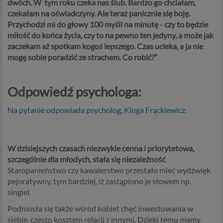
dwóch. W tym roku czeka nas ślub. Bardzo go chciałam,
czekałam na oświadczyny. Ale teraz panicznie się boję.
Przychodzi mi do głowy 100 myśli na minutę - czy to będzie
miłość do końca życia, czy to na pewno ten jedyny, a może jak
zaczekam aż spotkam kogoś lepszego. Czas ucieka, a ja nie
mogę sobie poradzić ze strachem. Co robić?
”
Odpowiedź psychologa:
Na pytanie odpowiada psycholog, Kinga Frąckiewicz.
W dzisiejszych czasach niezwykle cenna i priorytetowa,
szczególnie dla młodych, stała się niezależność
.
Staropanieństwo czy kawalerstwo przestało mieć wydźwięk
pejoratywny, tym bardziej, iż zastąpiono je słowem np.
singiel.
Podniosła się także wśród kobiet chęć inwestowania w
siebie, często kosztem relacji z innymi. Dzięki temu mamy