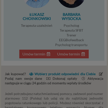
Niezbędność przetwarzania do zawarcia lub
wykonania umowy, której jesteś stroną. Umowa to,
ŁUKASZ
BARBARA
w naszym przypadku, regulamin serwisu i
CHOINKOWSKI
WYSOCKA
informacje na stronach ofertowych danej usługi.
Terapeuta uzależnień
Psycholog
Jeśli zatem zawieramy z Tobą umowę o realizację
Terapeuta SFBT
danej usługi, to możemy przetwarzać Twoje dane w
Trener
zakresie niezbędnym do realizacji tej umowy. W
EEGBiofeedback
przypadku, gdy zakładasz u nas konto, to umowa o
Psycholog transportu
dostarczenie tego konta upoważnia nas do
Umów termin
Umów termin
przetwarzania danych niezbędnych do jego
zapewnienia (np. danych podanych przez Ciebie w
profilu tego konta). Bez tej możliwości nie bylibyśmy
w stanie zapewnić Ci usługi, a Ty nie mógłbyś z niej
Jak kupować?
Wybierz produkt odpowiedni dla Ciebie
korzystać.
Podaj nam swoje dane
Dokonaj opłaty
Aktywacja
Niezbędność przetwarzania do celów wynikających
następuje w ciągu 24 godzin od momentu wpłaty środków
z prawnie uzasadnionych interesów realizowanych
przez administratora lub przez stronę trzecią. Ta
Jeżeli potrzebujesz natychmiastowej pomocy, zadzwoń pod numer
podstawa przetwarzania danych dotyczy
alarmowy 112 (Polska) lub udaj się do najbliższej jednostki
pogotowia ratunkowego lub policji. Możesz również skorzystać z
przypadków, gdy ich przetwarzanie jest
bezpłatnego kryzysowego telefonu wsparcia. Numer dla