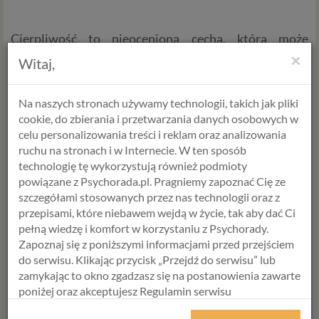
Cierpliwość to nieoceniona cecha, która może
znacząco wpłynąć na jakość związków. Pomaga nam
×
Witaj,
zrozumieć siebie nawzajem, radzić sobie z
trudnościami, budować trwałe i satysfakcjonujące
relacje oraz rozwijać się jako partnerzy. Dlatego warto
Na naszych stronach używamy technologii, takich jak pliki
kultywować cierpliwość w związkach i traktować ją
jako fundament udanego i szczęśliwego partnerstwa.
cookie, do zbierania i przetwarzania danych osobowych w
Pamiętajmy, że żaden związek nie jest doskonały, ale z
celu personalizowania treści i reklam oraz analizowania
cierpliwością możemy dążyć do doskonałości w
ruchu na stronach i w Internecie. W ten sposób
naszych relacjach.
technologię tę wykorzystują również podmioty
powiązane z Psychorada.pl. Pragniemy zapoznać Cię ze
szczegółami stosowanych przez nas technologii oraz z
Alicja Krawczyk
przepisami, które niebawem wejdą w życie, tak aby dać Ci
psycholog >
pełną wiedzę i komfort w korzystaniu z Psychorady.
P
raktyk Terapii Któtkoterminowej Skoncentrowanej
Zapoznaj się z poniższymi informacjami przed przejściem
na Rozwiązaniu
do serwisu. Klikając przycisk „Przejdź do serwisu” lub
zamykając to okno zgadzasz się na postanowienia zawarte
poniżej oraz akceptujesz Regulamin serwisu
WYBIERZ USŁUGĘ, SPECJALISTĘ
Psychorada.pl i Politykę Prywatności.
I TERMIN