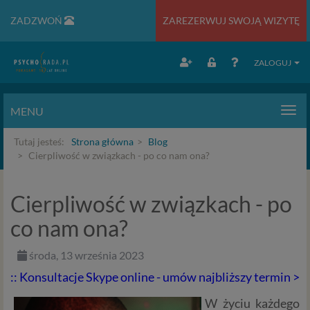
ZADZWOŃ
ZAREZERWUJ SWOJĄ WIZYTĘ
ZALOGUJ
MENU
Men
Tutaj jesteś:
Strona główna
Blog
Cierpliwość w związkach - po co nam ona?
Cierpliwość w związkach - po
co nam ona?
środa, 13 września 2023
:: Konsultacje Skype online - umów najbliższy termin >
W życiu każdego