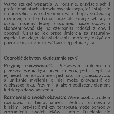
Warto szukać wsparcia w rodzinie, przyjaciołach i
profesjonalistach zdrowia psychicznego, jeśli staje się
on przeszkodą w codziennym życiu. Poprzez otwartą
rozmowę na ten temat oraz akceptację własnych
uczuć możemy lepiej zrozumieć nasze obawy i
skoncentrować się na czerpaniu radości z chwili
obecnej. Uznając lęk przed śmiercią za naturalny
aspekt ludzkiego doświadczenia, możemy dążyć do
pogodzenia się z nim i żyć bardziej pełnią życia.
Co zrobić, żeby ten lęk się zmniejszył?
Przyjmij rzeczywistość:
Pierwszym krokiem do
przezwyciężenia lęku przed śmiercią jest akceptacja
jej nieuchronności. Śmierć jest naturalną częścią życia,
a unikanie myślenia o niej może prowadzić do
większego lęku. Przyjmij ją jako nieodłączny element
ludzkiego doświadczenia.
Rozmawiaj o swoich obawach:
Wiele osób z trudem
rozmawia na temat śmierci. Jednak rozmowa z
bliskimi, przyjaciółmi czy terapeutą może pomóc w
zrozumieniu swoich lęków i uczuć. Dzielenie się