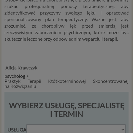
Czym są dane osobowe
szukać profesjonalnej pomocy terapeutycznej, aby
Dane osobowe to, zgodnie z RODO, informacje o
zidentyfikować przyczyny swojego lęku i opracować
zidentyfikowanej lub możliwej do zidentyfikowania
spersonalizowany plan terapeutyczny. Ważne jest, aby
osobie fizycznej. W przypadku korzystania z naszego
zrozumieć, że chorobliwy lęk przed śmiercią jest
serwisu takimi danymi są np. adres e-mail, adres IP lub
rzeczywistym zaburzeniem psychicznym, które może być
Twoje dane w serwisie konsultacyjnym czy w innej
skutecznie leczone przy odpowiednim wsparciu i terapii.
usłudze oferowanej przez Psychoradę. Dane osobowe
mogą być zapisywane w plikach cookies lub podobnych
technologiach (np. local storage) instalowanych przez nas
lub naszych Zaufanych Partnerów na naszych stronach i
Alicja Krawczyk
urządzeniach, których używasz podczas korzystania z
naszych usług.
psycholog >
P
raktyk Terapii Któtkoterminowej Skoncentrowanej
na Rozwiązaniu
Podstawa i cel przetwarzania
Przetwarzanie danych osobowych wymaga podstawy
WYBIERZ USŁUGĘ, SPECJALISTĘ
prawnej. RODO przewiduje kilka rodzajów takich
podstaw prawnych dla przetwarzania danych, a w
I TERMIN
przypadkach korzystania z naszych usług wystąpią, co do
zasady trzy z nich:
USŁUGA