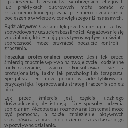
i pocieszenia. Uczestnictwo w obrzędach religijnych
lub praktykach duchowych może pomóc w
zrozumieniu koncepcji życia po śmierci i znalezieniu
pocieszenia w wierze w coś większego niż nas samych.
Bądź aktywny:
Czasami lęk przed śmiercią może być
spowodowany uczuciem bezsilności. Angażowanie się
w działania, które mają pozytywny wpływ na świat i
społeczność, może przynieść poczucie kontroli i
znaczenia.
Poszukaj profesjonalnej pomocy:
Jeśli lęk przed
śmiercią znacznie wpływa na twoje życie i codzienne
funkcjonowanie, warto skonsultować się z
profesjonalistą, takim jak psycholog lub terapeuta.
Specjalista ten może pomóc w zidentyfikowaniu
przyczyn lęku i opracowaniu strategii radzenia sobie z
nim.
Lęk przed śmiercią jest częścią ludzkiego
doświadczenia, ale istnieją różne sposoby radzenia
sobie z nim. Akceptacja i rozmowa na ten temat może
być pomocna, a także znalezienie aktywnych
sposobów radzenia sobie z lękiem i przekształcanie go
w pozytywne działanie.