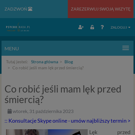
ZADZWOŃ
ZAREZERWUJ SWOJĄ WIZYTĘ
ZALOGUJ
MENU
Men
Tutaj jesteś:
Strona główna
Blog
Co robić jeśli mam lęk przed śmiercią?
Co robić jeśli mam lęk przed
śmiercią?
wtorek, 31 października 2023
:: Konsultacje Skype online - umów najbliższy termin >
Lęk przed