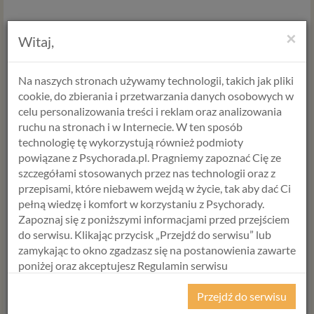
A co jeśli lęk staje się chorobliwy?
×
Witaj,
Chorobliwy lęk przed śmiercią, to thanatophobia, jest
poważnym zaburzeniem psychicznym, które może znacznie
Na naszych stronach używamy technologii, takich jak pliki
wpływać na codzienne funkcjonowanie i jakość życia. Jest to
cookie, do zbierania i przetwarzania danych osobowych w
stan, w którym myśli o śmierci prowadzą do niezwykle silnych
celu personalizowania treści i reklam oraz analizowania
reakcji lękowych, które mogą być trudne do opanowania i
ruchu na stronach i w Internecie. W ten sposób
kontrolowania. Osoby cierpiące na chorobliwy lęk przed
technologię tę wykorzystują również podmioty
śmiercią mogą doświadczać szeregu objawów i zachowań,
powiązane z Psychorada.pl. Pragniemy zapoznać Cię ze
które znacząco wpływają na ich zdrowie psychiczne i
szczegółami stosowanych przez nas technologii oraz z
emocjonalne. Mogą doświadczać częstych ataków paniki,
przepisami, które niebawem wejdą w życie, tak aby dać Ci
niepokoju, bezsenności, koszmarów oraz chronicznej obawy
pełną wiedzę i komfort w korzystaniu z Psychorady.
przed własną śmiercią lub śmiercią bliskich. Ten lęk może
Zapoznaj się z poniższymi informacjami przed przejściem
prowadzić do izolacji społecznej i ograniczania codziennych
do serwisu. Klikając przycisk „Przejdź do serwisu” lub
aktywności z powodu ciągłego stresu. Może mieć negatywny
zamykając to okno zgadzasz się na postanowienia zawarte
wpływ na relacje interpersonalne, wydajność w pracy oraz
poniżej oraz akceptujesz Regulamin serwisu
zdrowie fizyczne i psychiczne. Osoby dotknięte tym
Psychorada.pl i Politykę Prywatności.
zaburzeniem często mają trudności z funkcjonowaniem w
Przejdź do serwisu
społeczeństwie, co może prowadzić do izolacji i osłabienia
RODO