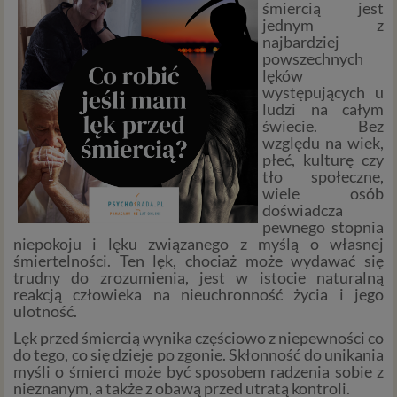
śmiercią jest
jednym z
najbardziej
powszechnych
lęków
występujących u
ludzi na całym
świecie. Bez
względu na wiek,
płeć, kulturę czy
tło społeczne,
wiele osób
doświadcza
pewnego stopnia
niepokoju i lęku związanego z myślą o własnej
śmiertelności. Ten lęk, chociaż może wydawać się
trudny do zrozumienia, jest w istocie naturalną
reakcją człowieka na nieuchronność życia i jego
ulotność.
Lęk przed śmiercią wynika częściowo z niepewności co
do tego, co się dzieje po zgonie. Skłonność do unikania
myśli o śmierci może być sposobem radzenia sobie z
nieznanym, a także z obawą przed utratą kontroli.