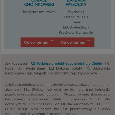
zmiany zgody w dowolnym momencie.
CHOINKOWSKI
WYSOCKA
Twoje dane, w ramach naszych usług, przetwarzane będą
Terapeuta uzależnień
Psycholog
wyłącznie w przypadku posiadania przez nas lub inny
Terapeuta SFBT
podmiot przetwarzający dane jednej z dopuszczonych
Trener
EEGBiofeedback
przez RODO podstaw prawnych i wyłącznie w celu
Psycholog transportu
dostosowanym do danej podstawy, zgodnie z opisem
powyżej. Twoje dane przetwarzane będą do czasu
Umów termin
Umów termin
istnienia podstawy do ich przetwarzania – czyli w
przypadku udzielenia zgody do momentu jej cofnięcia,
ograniczenia lub innych działań z Twojej strony
ograniczających tę zgodę, w przypadku niezbędności
Jak kupować?
Wybierz produkt odpowiedni dla Ciebie
danych do wykonania umowy – przez czas jej
Podaj nam swoje dane
Dokonaj opłaty
Aktywacja
wykonywania, a w przypadku, gdy podstawą
następuje w ciągu 24 godzin od momentu wpłaty środków
przetwarzania danych jest uzasadniony interes
administratora – do czasu istnienia tego uzasadnionego
Jeżeli potrzebujesz natychmiastowej pomocy, zadzwoń pod numer
alarmowy 112 (Polska) lub udaj się do najbliższej jednostki
interesu.
pogotowia ratunkowego lub policji. Możesz również skorzystać z
bezpłatnego kryzysowego telefonu wsparcia. Numer dla
Administratorzy
dorosłych tel. 116 123 (14:00-22:00), dla młodzieży tel. 116 111
(12:00-02:00). Nasz serwis nie jest przeznaczony dla osób
Administratorami Twoich danych osobowych Psychology
znajdujących się w sytuacji zagrożenia życia.