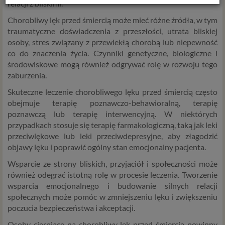
relacji z bliskimi.
Z dniem 25 maja 2018 r. rozpoczyna obowiązywanie
Chorobliwy lęk przed śmiercią może mieć różne źródła, w tym
Rozporządzenie Parlamentu Europejskiego i Rady (UE)
traumatyczne doświadczenia z przeszłości, utrata bliskiej
2016/679 z dnia 27 kwietnia 2016 r. w sprawie ochrony
osoby, stres związany z przewlekłą chorobą lub niepewność
osób fizycznych w związku z przetwarzaniem danych
co do znaczenia życia. Czynniki genetyczne, biologiczne i
osobowych i w sprawie swobodnego przepływu takich
środowiskowe mogą również odgrywać rolę w rozwoju tego
danych oraz uchylenia dyrektywy 95/46/WE (określane
zaburzenia.
popularnie jako „RODO”). RODO obowiązywać będzie w
Skuteczne leczenie chorobliwego lęku przed śmiercią często
identycznym zakresie we wszystkich krajach Unii
obejmuje terapię poznawczo-behawioralną, terapię
Europejskiej, a więc także w Polsce i wprowadza szereg
poznawczą lub terapię interwencyjną. W niektórych
zmian w zasadach regulujących przetwarzanie danych
przypadkach stosuje się terapię farmakologiczną, taką jak leki
osobowych, które będą miały wpływ na wiele dziedzin
przeciwlękowe lub leki przeciwdepresyjne, aby złagodzić
życia, w tym na korzystanie z usług internetowych, takich
objawy lęku i poprawić ogólny stan emocjonalny pacjenta.
jak między innymi usługi serwisu Psychorada.pl. W tej
informacji przedstawiamy skrót najważniejszych
Wsparcie ze strony bliskich, przyjaciół i społeczności może
zagadnień dotyczących przetwarzania Twoich danych
również odegrać istotną rolę w procesie leczenia. Tworzenie
osobowych, jakie może mieć miejsce po 25 maja 2018 r. w
wsparcia emocjonalnego i budowanie silnych relacji
związku z korzystaniem z naszych usług. Prosimy Cię o jej
społecznych może pomóc w zmniejszeniu lęku i zwiększeniu
przeczytanie, nie zajmie to więcej niż kilka minut.
poczucia bezpieczeństwa i akceptacji.
Osoby cierpiące na chorobliwy lęk przed śmiercią powinny