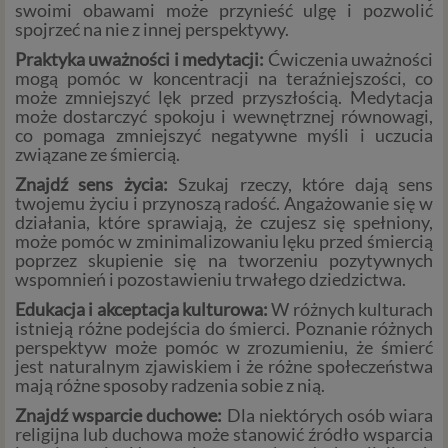
swoimi obawami może przynieść ulgę i pozwolić
spojrzeć na nie z innej perspektywy.
Praktyka uważności i medytacji:
Ćwiczenia uważności
mogą pomóc w koncentracji na teraźniejszości, co
może zmniejszyć lęk przed przyszłością. Medytacja
może dostarczyć spokoju i wewnętrznej równowagi,
co pomaga zmniejszyć negatywne myśli i uczucia
związane ze śmiercią.
Znajdź sens życia:
Szukaj rzeczy, które dają sens
twojemu życiu i przynoszą radość. Angażowanie się w
działania, które sprawiają, że czujesz się spełniony,
może pomóc w zminimalizowaniu lęku przed śmiercią
poprzez skupienie się na tworzeniu pozytywnych
wspomnień i pozostawieniu trwałego dziedzictwa.
Edukacja i akceptacja kulturowa:
W różnych kulturach
istnieją różne podejścia do śmierci. Poznanie różnych
perspektyw może pomóc w zrozumieniu, że śmierć
jest naturalnym zjawiskiem i że różne społeczeństwa
mają różne sposoby radzenia sobie z nią.
Znajdź wsparcie duchowe:
Dla niektórych osób wiara
religijna lub duchowa może stanowić źródło wsparcia