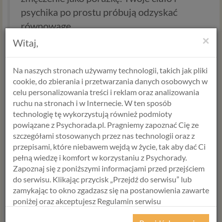
psychika po prostu próbują odzyskać
równowagę.
×
Witaj,
Szukasz wsparcia? Sprawdź, jak zacząć
Na naszych stronach używamy technologii, takich jak pliki
Nie musisz przechodzić przez to w pojedynkę. Jeśli szukasz
cookie, do zbierania i przetwarzania danych osobowych w
miejsca, gdzie Twoje problemy zostaną potraktowane
celu personalizowania treści i reklam oraz analizowania
poważnie, sprawdź
skuteczne wsparcie psychologiczne w
ruchu na stronach i w Internecie. W ten sposób
wypaleniu życiowym
. Możesz zacząć od jednej rozmowy, by
technologię tę wykorzystują również podmioty
zobaczyć, jak wiele zmienia perspektywa specjalisty.
powiązane z Psychorada.pl. Pragniemy zapoznać Cię ze
szczegółami stosowanych przez nas technologii oraz z
Alicja Krawczyk
przepisami, które niebawem wejdą w życie, tak aby dać Ci
pełną wiedzę i komfort w korzystaniu z Psychorady.
psycholog >
Zapoznaj się z poniższymi informacjami przed przejściem
Terapeuta SFBT
do serwisu. Klikając przycisk „Przejdź do serwisu” lub
zamykając to okno zgadzasz się na postanowienia zawarte
WYBIERZ USŁUGĘ, SPECJALISTĘ
poniżej oraz akceptujesz Regulamin serwisu
Psychorada.pl i Politykę Prywatności.
I TERMIN