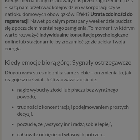
Kiedyś mechanizmy te ratowały nas przed zagrożeniem, dziś
– każą nam przetrwać kolejny dzień w korporacji czy w
natłoku domowych obowiązków. Efekt?
Utrata zdolności do
regeneracji
. Nawet po całym przespany weekendzie budzisz
się z poczuciem mentalnego zamglenia. To moment, w którym
warto rozważyć
indywidualne konsultacje psychologiczne
online
lub stacjonarnie, by zrozumieć, gdzie ucieka Twoja
energia.
Kiedy emocje biorą górę: Sygnały ostrzegawcze
Długotrwały stres nie znika sam z siebie – on zmienia to, jak
reagujesz na świat. Jeśli zauważasz u siebie:
nagłe wybuchy złości lub płaczu bez wyraźnego
powodu,
trudności z koncentracją i podejmowaniem prostych
decyzji,
poczucie, że „wszyscy inni radzą sobie lepiej”,
całkowite odcięcie od własnych potrzeb...