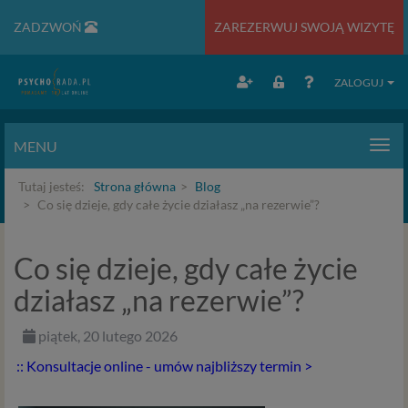
ZADZWOŃ
ZAREZERWUJ SWOJĄ WIZYTĘ
ZALOGUJ
MENU
Men
Tutaj jesteś:
Strona główna
Blog
Co się dzieje, gdy całe życie działasz „na rezerwie”?
Co się dzieje, gdy całe życie
działasz „na rezerwie”?
piątek, 20 lutego 2026
:: Konsultacje online - umów najbliższy termin >