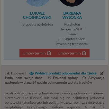
Niezbędność przetwarzania do zawarcia lub
wykonania umowy, której jesteś stroną. Umowa to,
ŁUKASZ
BARBARA
CHOINKOWSKI
WYSOCKA
w naszym przypadku, regulamin serwisu i
informacje na stronach ofertowych danej usługi.
Terapeuta uzależnień
Psycholog
Jeśli zatem zawieramy z Tobą umowę o realizację
Terapeuta SFBT
danej usługi, to możemy przetwarzać Twoje dane w
Trener
EEGBiofeedback
zakresie niezbędnym do realizacji tej umowy. W
Psycholog transportu
przypadku, gdy zakładasz u nas konto, to umowa o
dostarczenie tego konta upoważnia nas do
Umów termin
Umów termin
przetwarzania danych niezbędnych do jego
zapewnienia (np. danych podanych przez Ciebie w
profilu tego konta). Bez tej możliwości nie bylibyśmy
w stanie zapewnić Ci usługi, a Ty nie mógłbyś z niej
Jak kupować?
Wybierz produkt odpowiedni dla Ciebie
korzystać.
Podaj nam swoje dane
Dokonaj opłaty
Aktywacja
Niezbędność przetwarzania do celów wynikających
następuje w ciągu 24 godzin od momentu wpłaty środków
z prawnie uzasadnionych interesów realizowanych
przez administratora lub przez stronę trzecią. Ta
Jeżeli potrzebujesz natychmiastowej pomocy, zadzwoń pod numer
alarmowy 112 (Polska) lub udaj się do najbliższej jednostki
podstawa przetwarzania danych dotyczy
pogotowia ratunkowego lub policji. Możesz również skorzystać z
przypadków, gdy ich przetwarzanie jest
bezpłatnego kryzysowego telefonu wsparcia. Numer dla
uzasadnione z uwagi na nasze usprawiedliwione