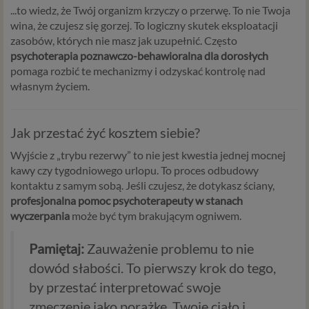
...to wiedz, że Twój organizm krzyczy o przerwę. To nie Twoja
wina, że czujesz się gorzej. To logiczny skutek eksploatacji
zasobów, których nie masz jak uzupełnić. Często
psychoterapia poznawczo-behawioralna dla dorosłych
pomaga rozbić te mechanizmy i odzyskać kontrolę nad
własnym życiem.
Jak przestać żyć kosztem siebie?
Wyjście z „trybu rezerwy” to nie jest kwestia jednej mocnej
kawy czy tygodniowego urlopu. To proces odbudowy
kontaktu z samym sobą. Jeśli czujesz, że dotykasz ściany,
profesjonalna pomoc psychoterapeuty w stanach
wyczerpania
może być tym brakującym ogniwem.
Pamiętaj:
Zauważenie problemu to nie
dowód słabości. To pierwszy krok do tego,
by przestać interpretować swoje
zmęczenie jako porażkę. Twoje ciało i