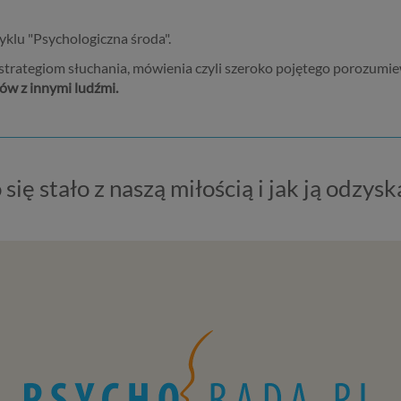
klu "Psychologiczna środa".
trategiom słuchania, mówienia czyli szeroko pojętego porozumiew
ów z innymi ludźmi.
 się stało z naszą miłością i jak ją odzysk