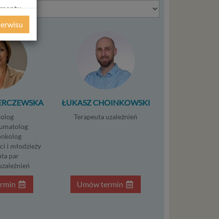
amentu
ochrony
serwisu
ie
WE
ycznym
ystanie z
l. W tej
ERCZEWSKA
ŁUKASZ CHOINKOWSKI
aja
olog
Terapeuta uzależnień
tanie,
umatolog
nkolog
ci i młodzieży
ta par
uzależnień
liwej do
rmin
Umów termin
wisu
osobowe
local