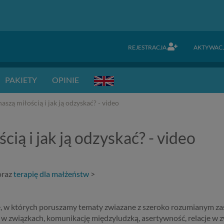
REJESTRACJA
AKTYWAC
PAKIETY
OPINIE
naszą miłością i jak ją odzyskać? - video
ścią i jak ją odzyskać? - video
raz
terapię dla małżeństw
>
e, w których poruszamy tematy zwiazane z szeroko rozumianym zas
 w związkach, komunikację międzyludzką, asertywność, relacje w 