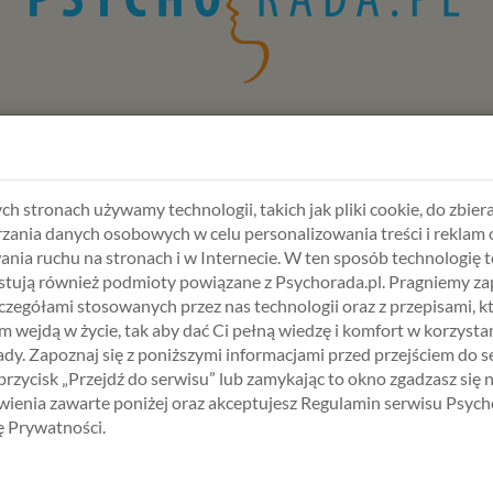
ch stronach używamy technologii, takich jak pliki cookie, do zbiera
zania danych osobowych w celu personalizowania treści i reklam 
ania ruchu na stronach i w Internecie. W ten sposób technologię t
ardzo wdzięczni, jeśli poświęcisz minutkę i zostawisz swoją ocenę
tują również podmioty powiązane z Psychorada.pl. Pragniemy z
afiają do szerszej liczby osób. Dzięki temu łatwiej jest nam doci
zczegółami stosowanych przez nas technologii oraz z przepisami, k
 wejdą w życie, tak aby dać Ci pełną wiedzę i komfort w korzystan
dy. Zapoznaj się z poniższymi informacjami przed przejściem do s
o dnia!
 przycisk „Przejdź do serwisu” lub zamykając to okno zgadzasz się 
ienia zawarte poniżej oraz akceptujesz Regulamin serwisu Psych
kę Prywatności.
BIERZ USŁUGĘ, SPECJALISTĘ I TER