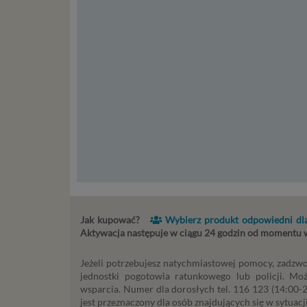
storage)
stronach
Podsta
Przetwa
kilka ro
przypadk
Ni
st
st
re
ni
to
Jak kupować?
Wybierz produkt odpowiedni dla
da
Aktywacja następuje w ciągu 24 godzin od momentu
w p
usł
Jeżeli potrzebujesz natychmiastowej pomocy, zadzwo
Ni
jednostki pogotowia ratunkowego lub policji. Mo
in
wsparcia. Numer dla dorosłych tel. 116 123 (14:00-22
po
jest przeznaczony dla osób znajdujących się w sytuacji