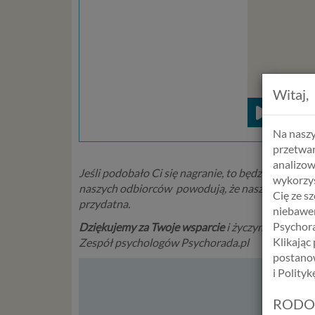
Witaj,
Na naszy
przetwar
analizow
Jeśli podobało Ci się nagranie, to będziemy Ci b
wykorzys
naszych odbiorców powodują, że nasze materiały tr
Cię ze s
przydatna.
niebawem
Psychora
Dziękujemy za Twoje wsparcie
i życzymy Ci miłeg
Klikając
Zespół psychologów Psychorada.pl
postanow
i Polity
WY
RODO