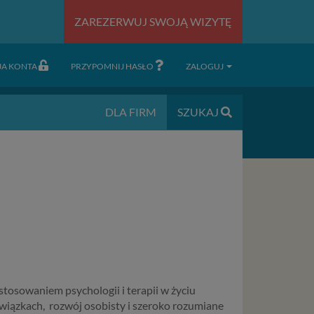
ZAREZERWUJ SWOJĄ WIZYTĘ
JA KONTA
PRZYPOMNIJ HASŁO
ZALOGUJ
DLA FIRM
SZUKAJ
tosowaniem psychologii i terapii w życiu
związkach, rozwój osobisty i szeroko rozumiane