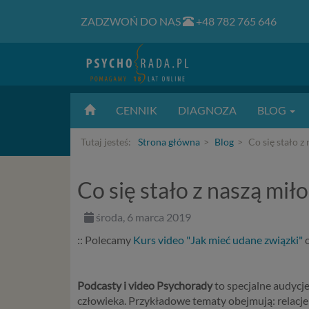
ZADZWOŃ DO NAS
+48 782 765 646
CENNIK
DIAGNOZA
BLOG
Tutaj jesteś:
Strona główna
Blog
Co się stało z 
Co się stało z naszą miło
środa, 6 marca 2019
:: Polecamy
Kurs video "Jak mieć udane związki"
o
Podcasty i video Psychorady
to specjalne audycj
człowieka. Przykładowe tematy obejmują: relacje