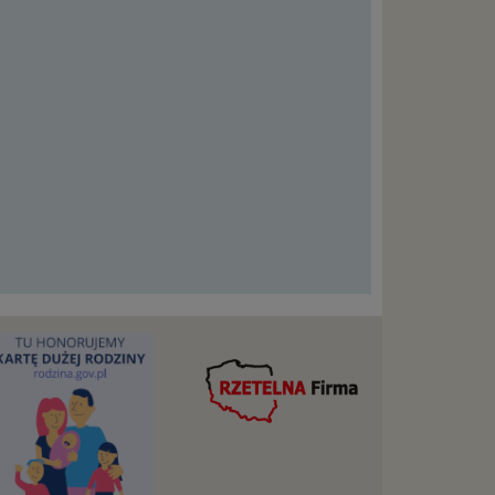
szych
ług.
ewiduje
:
j jesteś
cje na
owę o
e
as konto,
ia
z Ciebie
wnić Ci
dnionych
ą. Ta
warzanie