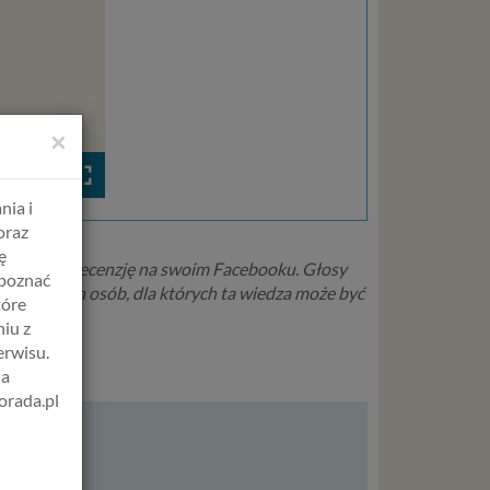
×
00:00
nia i
oraz
ę
 oraz krótką recenzję na swoim Facebooku. Głosy
apoznać
erać do tych osób, dla których ta wiedza może być
tóre
iu z
erwisu.
na
orada.pl
MIN