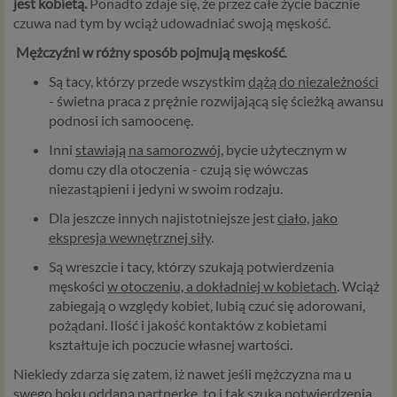
jest kobietą.
Ponadto zdaje się, że przez całe życie bacznie
czuwa nad tym by wciąż udowadniać swoją męskość.
Mężczyźni w różny sposób pojmują męskość
.
Są tacy, którzy przede wszystkim
dążą do niezależności
- świetna praca z prężnie rozwijającą się ścieżką awansu
podnosi ich samoocenę.
Inni
stawiają na samorozwój
, bycie użytecznym w
domu czy dla otoczenia - czują się wówczas
niezastąpieni i jedyni w swoim rodzaju.
Dla jeszcze innych najistotniejsze jest
ciało, jako
ekspresja wewnętrznej siły
.
Są wreszcie i tacy, którzy szukają potwierdzenia
męskości
w otoczeniu, a dokładniej w kobietach
. Wciąż
zabiegają o względy kobiet, lubią czuć się adorowani,
pożądani. Ilość i jakość kontaktów z kobietami
kształtuje ich poczucie własnej wartości.
Niekiedy zdarza się zatem, iż nawet jeśli mężczyzna ma u
swego boku oddaną partnerkę, to i tak szuka potwierdzenia