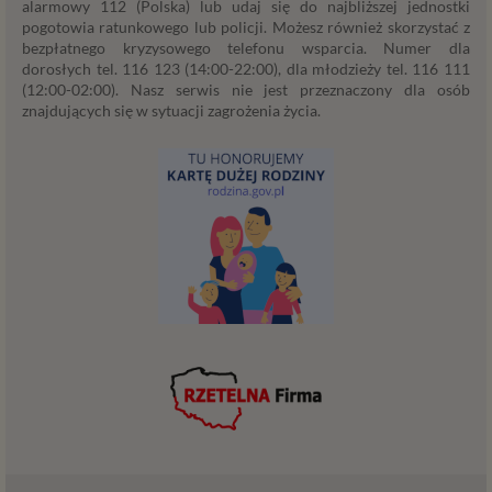
istnienia podstawy do ich przetwarzania – czyli w
alarmowy 112 (Polska) lub udaj się do najbliższej jednostki
przypadku udzielenia zgody do momentu jej cofnięcia,
pogotowia ratunkowego lub policji. Możesz również skorzystać z
bezpłatnego kryzysowego telefonu wsparcia. Numer dla
ograniczenia lub innych działań z Twojej strony
dorosłych tel. 116 123 (14:00-22:00), dla młodzieży tel. 116 111
ograniczających tę zgodę, w przypadku niezbędności
(12:00-02:00). Nasz serwis nie jest przeznaczony dla osób
danych do wykonania umowy – przez czas jej
znajdujących się w sytuacji zagrożenia życia.
wykonywania, a w przypadku, gdy podstawą
przetwarzania danych jest uzasadniony interes
administratora – do czasu istnienia tego uzasadnionego
interesu.
Administratorzy
Administratorami Twoich danych osobowych Psychology
Consulting Aneta Styńska właściciel serwisu
internetowego Psychorada.pl. Pełne dane administratora
możesz sprawdzić wchodząc na podstrone Kontakt.
Znajdziesz tam również informację o naszych Zaufanych
Partnerach, czyli firmach i innych podmiotów, z którymi
współpracujemy głównie w zakresie administracyjnym,
technologicznym koniecznym do prowadzenia serwisu i
marketingowym.