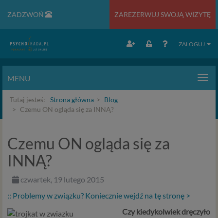
ZADZWOŃ
ZAREZERWUJ SWOJĄ WIZYTĘ
ZALOGUJ
MENU
Men
Tutaj jesteś:
Strona główna
Blog
Czemu ON ogląda się za INNĄ?
Czemu ON ogląda się za
INNĄ?
czwartek, 19 lutego 2015
:: Problemy w związku? Koniecznie wejdź na tę stronę >
Czy kiedykolwiek dręczyło