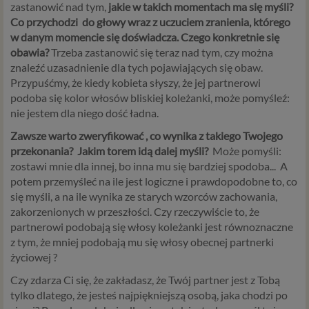
zastanowić nad tym,
jakie w takich momentach ma się myśli?
Co przychodzi do głowy wraz z uczuciem zranienia, którego
w danym momencie się doświadcza. Czego konkretnie się
obawia?
Trzeba zastanowić się teraz nad tym, czy można
znaleźć uzasadnienie dla tych pojawiających się obaw.
Przypuśćmy, że kiedy kobieta słyszy, że jej partnerowi
podoba się kolor włosów bliskiej koleżanki, może pomyśleź:
nie jestem dla niego dość ładna.
Zawsze warto zweryfikować , co wynika z takiego Twojego
przekonania? Jakim torem idą dalej myśli?
Może pomyśli:
zostawi mnie dla innej, bo inna mu się bardziej spodoba... A
potem przemyśleć na ile jest logiczne i prawdopodobne to, co
się myśli, a na ile wynika ze starych wzorców zachowania,
zakorzenionych w przeszłości. Czy rzeczywiście to, że
partnerowi podobają się włosy koleżanki jest równoznaczne
z tym, że mniej podobają mu się włosy obecnej partnerki
życiowej ?
Czy zdarza Ci się, że zakładasz, że Twój partner jest z Tobą
tylko dlatego, że jesteś najpiękniejszą osobą, jaka chodzi po