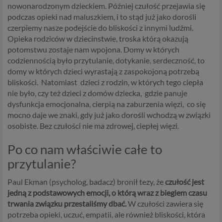
nowonarodzonym dzieckiem. Później czułość przejawia się
podczas opieki nad maluszkiem, i to stąd już jako dorośli
czerpiemy nasze podejście do bliskości z innymi ludźmi.
Opieka rodziców w dziecinstwie, troska którą okazują
potomstwu zostaje nam wpojona. Domy w których
codziennością było przytulanie, dotykanie, serdeczność, to
domy w których dzieci wyrastają z zaspokojoną potrzebą
bliskości. Natomiast dzieci z rodzin, w których tego ciepła
nie było, czy też dzieci z domów dziecka, gdzie panuje
dysfunkcja emocjonalna, cierpią na zaburzenia więzi, co się
mocno daje we znaki, gdy już jako dorośli wchodzą w związki
osobiste. Bez czułości nie ma zdrowej, ciepłej więzi.
Po co nam właściwie całe to
przytulanie?
Paul Ekman (psycholog, badacz) bronił tezy, że
czułość jest
jedną z podstawowych emocji, o którą wraz z biegiem czasu
trwania związku przestaliśmy dbać.
W czułości zawiera się
potrzeba opieki, uczuć, empatii, ale również bliskości, która