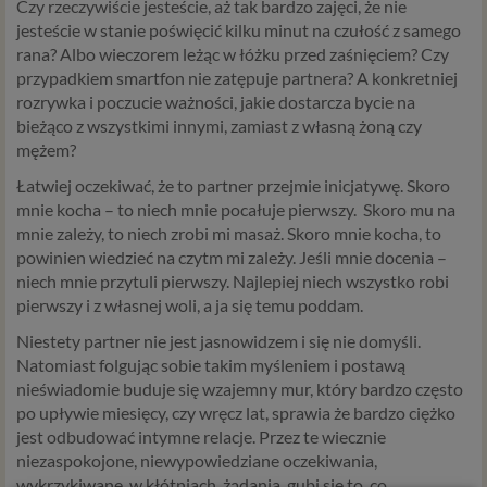
Czy rzeczywiście jesteście, aż tak bardzo zajęci, że nie
jesteście w stanie poświęcić kilku minut na czułość z samego
rana? Albo wieczorem leżąc w łóżku przed zaśnięciem? Czy
przypadkiem smartfon nie zatępuje partnera? A konkretniej
rozrywka i poczucie ważności, jakie dostarcza bycie na
bieżąco z wszystkimi innymi, zamiast z własną żoną czy
mężem?
Łatwiej oczekiwać, że to partner przejmie inicjatywę. Skoro
mnie kocha – to niech mnie pocałuje pierwszy. Skoro mu na
mnie zależy, to niech zrobi mi masaż. Skoro mnie kocha, to
powinien wiedzieć na czytm mi zależy. Jeśli mnie docenia –
niech mnie przytuli pierwszy. Najlepiej niech wszystko robi
pierwszy i z własnej woli, a ja się temu poddam.
Niestety partner nie jest jasnowidzem i się nie domyśli.
Natomiast folgując sobie takim myśleniem i postawą
nieświadomie buduje się wzajemny mur, który bardzo często
po upływie miesięcy, czy wręcz lat, sprawia że bardzo ciężko
jest odbudować intymne relacje. Przez te wiecznie
niezaspokojone, niewypowiedziane oczekiwania,
wykrzykiwane, w kłótniach, żądania, gubi sie to, co