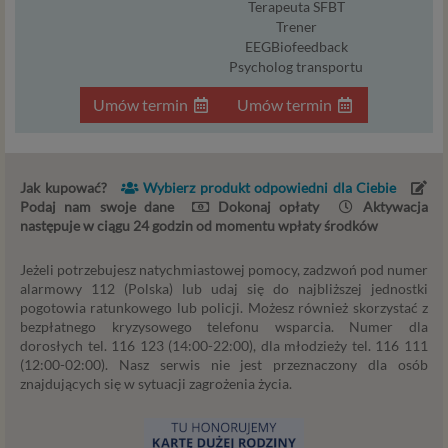
Terapeuta SFBT
sprawdzenie, czy do Twojego konta nie loguje się
Trener
nieuprawniona osoba), dokonanie pomiarów
EEGBiofeedback
statystycznych, ulepszania naszych usług i
Psycholog transportu
dopasowania ich do potrzeb i wygody
użytkowników (np. personalizowanie treści w
Umów termin
Umów termin
usługach) jak również prowadzenie marketingu i
promocji własnych usług administratora
Psychorada.pl w serwisie administratora (np. jeśli
interesujesz się psychologią dziecka i oglądasz
Jak kupować?
Wybierz produkt odpowiedni dla Ciebie
materiały na ten temat w Psychorada.pl to możemy
Podaj nam swoje dane
Dokonaj opłaty
Aktywacja
następuje w ciągu 24 godzin od momentu wpłaty środków
Ci wyświetlić reklamę na podobny temat).
Twoja dobrowolna zgoda. Aby móc pokazać
Jeżeli potrzebujesz natychmiastowej pomocy, zadzwoń pod numer
interesujące Cię oferty reklamowe (np. produktu lub
alarmowy 112 (Polska) lub udaj się do najbliższej jednostki
usługi, których możesz potrzebować) reklamodawcy
pogotowia ratunkowego lub policji. Możesz również skorzystać z
i ich przedstawiciele muszą mieć możliwość
bezpłatnego kryzysowego telefonu wsparcia. Numer dla
przetwarzania Twoich danych. Udzielenie takiej
dorosłych tel. 116 123 (14:00-22:00), dla młodzieży tel. 116 111
zgody jest całkowicie dobrowolne, i jeśli nie chcesz,
(12:00-02:00). Nasz serwis nie jest przeznaczony dla osób
nie musisz jej udzielać. Dzięki naszemu rozwiązaniu
znajdujących się w sytuacji zagrożenia życia.
masz również możliwość ograniczenia zakresu lub
zmiany zgody w dowolnym momencie.