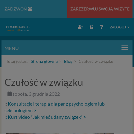
ZADZWOŃ
ZAREZERWUJ SWOJĄ WIZYTĘ
ZALOGUJ
MENU
Men
Tutaj jesteś:
Strona główna
Blog
Czułość w związku
Czułość w związku
sobota, 3 grudnia 2022
::
Konsultacje i terapia dla par z psychologiem lub
seksuologiem >
:: Kurs video "Jak mieć udany związek" >