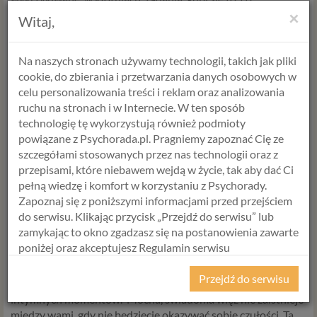
najcenniejsze - uczucia.
×
Witaj,
Na naszych stronach używamy technologii, takich jak pliki
Drobiazgi w miłości
cookie, do zbierania i przetwarzania danych osobowych w
celu personalizowania treści i reklam oraz analizowania
Jeśli wydaje Ci się, że coś tak mało znaczącego jak przytulenie
ruchu na stronach i w Internecie. W ten sposób
czy pocałunki, nie mają lub nie powinny mieć wpływu na
technologię tę wykorzystują również podmioty
związek, to niestety, jesteś w błędzie.
powiązane z Psychorada.pl. Pragniemy zapoznać Cię ze
„W miłości nic nie jest mało znaczące. Ci, którzy czekają z
szczegółami stosowanych przez nas technologii oraz z
okazywaniem czułości na odpowiednio wzniosły moment, nie
przepisami, które niebawem wejdą w życie, tak aby dać Ci
mają pojęcia czym jest prawdziwa miłość”
– twierdziła Laure
pełną wiedzę i komfort w korzystaniu z Psychorady.
Conan, kanadyjska pisarka.
Zapoznaj się z poniższymi informacjami przed przejściem
do serwisu. Klikając przycisk „Przejdź do serwisu” lub
Dlatego, szczególnie ze względu na dobrą atmosferę, zamiast
zamykając to okno zgadzasz się na postanowienia zawarte
czekać aż On mnie przytuli, czy Ona mnie pocałuje, - to Ty
poniżej oraz akceptujesz Regulamin serwisu
przytul, pierwszy. Ty pocałuj pierwsza. Przejmij inicjatywę. Z
Psychorada.pl i Politykę Prywatności.
pewnością będzie Wam łatwiej się wtedy do siebie zbliżyć.
Przejdź do serwisu
Codzienna czułość to wstep do późniejszych najbardziej
RODO
intymnych momentów. Mocna, świadoma więź nie zaistnieje
między wami, gdy nie będziecie okazywać sobie czułości. Ta