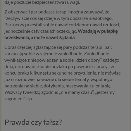
daje poczucie bezpieczeństwa i uwagi.
Z obserwacji par podczas terapii można zauważyć, że
rzeczywiście coś się dzieje w tym obszarze niedobrego.
Partnerzy przestali sobie dawać codzienne dawki czułości,
jednocześnie cały czas ich oczekując.
Wpadają w pułapkę
oczekiwania, a może nawet żądania
.
Coraz częściej zgłaszające się pary podczas terapii par,
zarzucają sobie wzajemnie zaniedbanie. Zaniedbanie
wynikające z niepowiedzenia sobie „dzień dobry” każdego
dnia, nie dawanie sobie buziaka po powrocie z pracy i w
końcu braku kilkunastu sekund na przytulenie, nie mówiąc
już o rozmowie na ważne dla siebie tematy, wspólnego
patrzenia na siebie, dotykania, masowania, tulenia się.
Wszyscy twierdzą zgodnie: „nie mamy czasu”, „jesteśmy
zagonieni” itp.
Prawda czy fałsz?