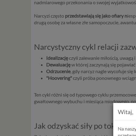
nadmiarowego przekonania o swojej wyjatkowości, 
Narcyzi często
przedstawiają się jako ofiary n
iesp
drugą osobę za własne złe samopoczucie, awantur
Narcystyczny cykl relacji zaz
Idealizację
czyli zalewanie miłością, uwagą 
Dewaluację
w której zaczynają się pojawiać
Odrzucenie
, gdy narcyz nagle wycofuje się
"Hoovering"
czyli próba ponownego wciągnię
Ten cykl różni się od typowego cyklu przemocowe
gwałtownego wybuchu i miesiąca miodowego, podc
Witaj,
Jak odzyskać siły po toksyczne
Na naszy
przetwar