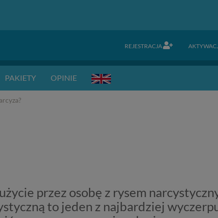
REJESTRACJA
AKTYWAC
PAKIETY
OPINIE
arcyza?
życie przez osobę z rysem narcystyczn
ystyczną to jeden z najbardziej wyczerp