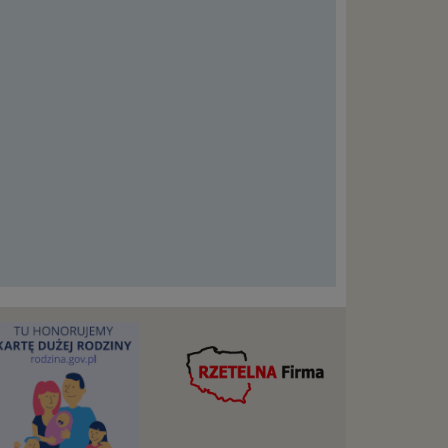
cje na
owę o
e
as konto,
ia
z Ciebie
wnić Ci
dnionych
ą. Ta
warzanie
ejmuje
ba),
zowanie
łasnych
śli
t w