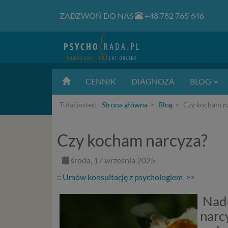
ZADZWOŃ DO NAS
+48 782 765 646
CENNIK
DIAGNOZA
BLOG
Tutaj jesteś:
Strona główna
Blog
Czy kocham n
Czy kocham narcyza?
środa, 17 września 2025
::
Umów konsultację z psychologiem >>
Nadu
narc