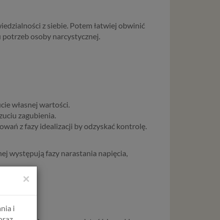
iedzialności z siebie. Potem łatwiej obwinić
u potrzeb osoby narcystycznej.
cie własnej wartości.
zuciu zagubienia.
wań z fazy idealizacji by odzyskać kontrolę.
j występują fazy narastania napięcia,
×
nia i
oraz