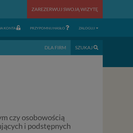
ZAREZERWUJ SWOJĄ WIZYTĘ
JA KONTA
PRZYPOMNIJ HASŁO
ZALOGUJ
DLA FIRM
SZUKAJ
ym czy osobowością
ujących i podstępnych