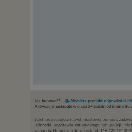
st
st
re
ni
to
da
w p
usł
Ni
in
po
je
mi
sp
do
do
Jak kupować?
Wybierz produkt odpowiedni dla
tr
Aktywacja następuje w ciągu 24 godzin od momentu
usł
int
Jeżeli potrzebujesz natychmiastowej pomocy, zadzwo
Ps
jednostki pogotowia ratunkowego lub policji. Mo
wsparcia. Numer dla dorosłych tel. 116 123 (14:00-22
Tw