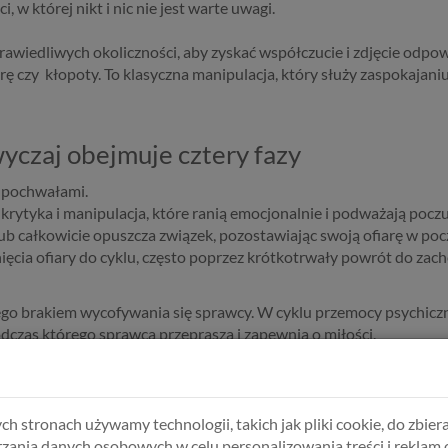
w której nikt i nic nie jest warte uwagi.
rawiedliwych okoliczności, aby zyskać współczucie i zdjęcie odpow
ę czy kłopoty. To klasyczna manipulacja, który służy zaspokajani
wyczaj obejmuje cztery fazy
i pochwałami.
 krytyka i manipulacja, które ranią emocjonalnie i podważają poczu
 lub całkowicie opuszcza związek, pozostawiając swoją ofiarę w poc
cia ofiary do cyklu, często poprzez krótkotrwały powrót do zacho
go brakiem wycofywania się sprawcy. W cyklu przemocy psychiczne
zas którego sprawca przeprasza i zapewnia o miłości.
j relacji?
ch stronach używamy technologii, takich jak pliki cookie, do zbiera
zania danych osobowych w celu personalizowania treści i reklam 