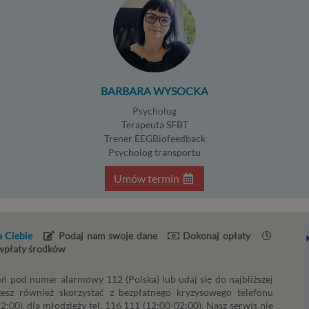
roną. Umowa to, w naszym przypadku, regulamin serwisu i informa
ronach ofertowych danej usługi. Jeśli zatem zawieramy z Tobą um
alizację danej usługi, to możemy przetwarzać Twoje dane w zakresi
ezbędnym do realizacji tej umowy. W przypadku, gdy zakładasz u n
 umowa o dostarczenie tego konta upoważnia nas do przetwarzan
nych niezbędnych do jego zapewnienia (np. danych podanych prze
BARBARA WYSOCKA
rofilu tego konta). Bez tej możliwości nie bylibyśmy w stanie zape
ugi, a Ty nie mógłbyś z niej korzystać.
Psycholog
ezbędność przetwarzania do celów wynikających z prawnie uzasa
Terapeuta SFBT
Trener EEGBiofeedback
teresów realizowanych przez administratora lub przez stronę trzeci
Psycholog transportu
dstawa przetwarzania danych dotyczy przypadków, gdy ich przet
st uzasadnione z uwagi na nasze usprawiedliwione potrzeby, co ob
Umów termin
ędzy innymi konieczność zapewnienia bezpieczeństwa usługi (np.
rawdzenie, czy do Twojego konta nie loguje się nieuprawniona oso
konanie pomiarów statystycznych, ulepszania naszych usług i
pasowania ich do potrzeb i wygody użytkowników (np. personali
 Ciebie
Podaj nam swoje dane
Dokonaj opłaty
eści w usługach) jak również prowadzenie marketingu i promocji w
 wpłaty środków
ug administratora Psychorada.pl w serwisie administratora (np. je
eresujesz się psychologią dziecka i oglądasz materiały na ten tema
ń pod numer alarmowy 112 (Polska) lub udaj się do najbliższej
ychorada.pl to możemy Ci wyświetlić reklamę na podobny temat).
żesz również skorzystać z bezpłatnego kryzysowego telefonu
:00), dla młodzieży tel. 116 111 (12:00-02:00). Nasz serwis nie
oja dobrowolna zgoda. Aby móc pokazać interesujące Cię oferty