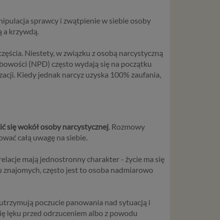
nipulacja sprawcy i zwątpienie w siebie osoby
ą a krzywdą.
częścia. Niestety, w związku z osobą narcystyczną
obowości (NPD) często wydają się na początku
izacji. Kiedy jednak narcyz uzyska 100% zaufania,
ić się wokół osoby narcystycznej
. Rozmowy
ować całą uwagę na siebie.
relacje mają jednostronny charakter - życie ma się
ęgu znajomych, często jest to osoba nadmiarowo
 utrzymują poczucie panowania nad sytuacją i
ię lęku przed odrzuceniem albo z powodu