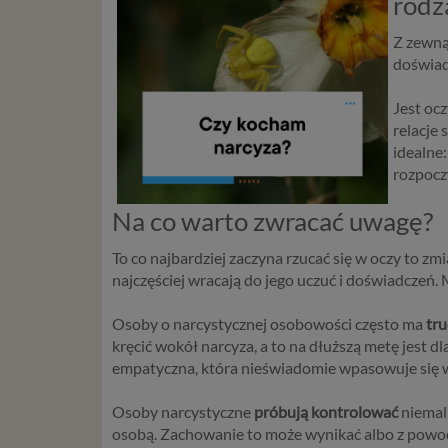
rodz
Z zewnąt
doświad
Jest oc
relacje
idealne:
rozpocz
Na co warto zwracać uwagę?
To co najbardziej zaczyna rzucać się w oczy to 
najczęściej wracają do jego uczuć i doświadczeń.
Osoby o narcystycznej osobowości często ma
tr
kręcić wokół narcyza, a to na dłuższą metę jest d
empatyczna, która nieświadomie wpasowuje się w
Osoby narcystyczne
próbują kontrolować
niemal 
osobą. Zachowanie to może wynikać albo z powod