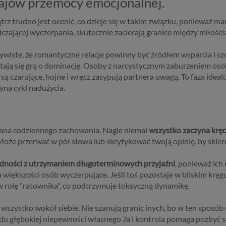
ajów przemocy emocjonalnej.
rz trudno jest ocenić, co dzieje się w takim związku, ponieważ ma
czającej wyczerpania, skutecznie zacierają granice między miłości
zywiste, że romantyczne relacje powinny być źródłem wsparcia i sz
 stają się grą o dominację. Osoby z narcystycznym zaburzeniem os
 są czarujące, hojne i wręcz zasypują partnera uwagą. To faza ideal
yna cykl nadużycia.
zmiana codziennego zachowania. Nagle niemal
wszystko zaczyna kręc
 Może przerwać w pół słowa lub skrytykować twoją opinię, by skier
udności z utrzymaniem długoterminowych przyjaźni
, ponieważ ich 
la większości osób wyczerpujące. Jeśli toś pozostaje w bliskim kr
 rolę "ratownika", co podtrzymuje toksyczną dynamikę.
wszystko wokół siebie. Nie szanują granic inych, bo w ten sposób
u głębokiej niepewności własnego Ja i kontrola pomaga pozbyć s