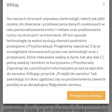
×
Witaj,
opisał, jak nawet w ekstremalnych warunkach,
decyzja o zachowaniu godności i nadaniu sensu
cierpieniu pozwalała jednostkom przetrwać.
Na naszych stronach używamy technologii, takich jak pliki
cookie, do zbierania i przetwarzania danych osobowych w
W codziennym życiu nie musimy stawiać czoła aż
celu personalizowania treści i reklam oraz analizowania
tak skrajnym wyzwaniom, jednak to, jak
ruchu na stronach i w Internecie. W ten sposób
wybieramy reagować na trudności, ma kluczowy
technologię tę wykorzystują również podmioty
wpływ na nasz poziom satysfakcji z życia.
powiązane z Psychorada.pl. Pragniemy zapoznać Cię ze
Poczucie sensu
oraz
szczęście
wynikają często z
szczegółami stosowanych przez nas technologii oraz z
wyborów, które są zgodne z naszymi
przepisami, które niebawem wejdą w życie, tak aby dać Ci
wartościami i autentycznymi pragnieniami.
pełną wiedzę i komfort w korzystaniu z Psychorady.
Zapoznaj się z poniższymi informacjami przed przejściem
Wybory a zdrowie psychiczne
do serwisu. Klikając przycisk „Przejdź do serwisu” lub
zamykając to okno zgadzasz się na postanowienia zawarte
Badania pokazują, że osoby, które wierzą w
poniżej oraz akceptujesz Regulamin serwisu
swoją zdolność do wpływania na własne życie
Psychorada.pl i Politykę Prywatności.
(tzw.
poczucie sprawczości
), rzadziej cierpią na
Przejdź do serwisu
depresję i stany lękowe. Mają też większą
RODO
tendencję do radzenia sobie z trudnościami,
ponieważ czują, że ich działania mogą prowadzić
Z dniem 25 maja 2018 r. rozpoczyna obowiązywanie