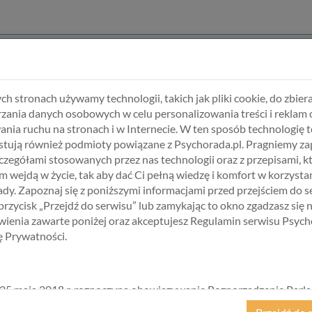
Konsulatcje seksuologiczne
Coaching
 Skype >
Spotkanie indywidualne Skype >
Life coaching
Porada e-mail >
Diet coachin
Terapia dla par >
ch stronach używamy technologii, takich jak pliki cookie, do zbiera
Coaching wi
Terapia rodzin >
zania danych osobowych w celu personalizowania treści i reklam 
Doradztwo z
ania ruchu na stronach i w Internecie. W ten sposób technologię t
tują również podmioty powiązane z Psychorada.pl. Pragniemy z
zczegółami stosowanych przez nas technologii oraz z przepisami, k
 wejdą w życie, tak aby dać Ci pełną wiedzę i komfort w korzystan
dy. Zapoznaj się z poniższymi informacjami przed przejściem do s
 przycisk „Przejdź do serwisu” lub zamykając to okno zgadzasz się 
BIERZ USŁUGĘ, SPECJALISTĘ I TER
ienia zawarte poniżej oraz akceptujesz Regulamin serwisu Psych
kę Prywatności.
25 maja 2018 r. rozpoczyna obowiązywanie Rozporządzenie Parl
kiego i Rady (UE) 2016/679 z dnia 27 kwietnia 2016 r. w sprawie 