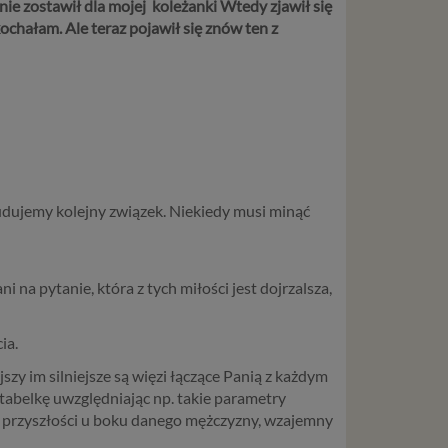
ie zostawił dla mojej koleżanki Wtedy zjawił się
ochałam. Ale teraz pojawił się znów ten z
budujemy kolejny związek. Niekiedy musi minąć
 na pytanie, która z tych miłości jest dojrzalsza,
ia.
szy im silniejsze są więzi łączące Panią z każdym
tabelkę uwzględniając np. takie parametry
e przyszłości u boku danego mężczyzny, wzajemny