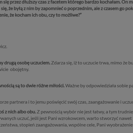
 się przez dłuższy czas z facetem którego bardzo kochałam. On mn
 się, że byłą z nim by zapomnieć o poprzednim, ale z czasem go pok
nie, że kocham ich obu, czy to możliwe?
”
icz.
ymy drugą osobę uczuciem.
Zdarza się, iż to uczucie trwa, mimo że 
wicie obojętny.
nością są to dwie różne miłości.
Ważne by odpowiedziała sobie pani
rze partnera i to jemu poświęcić swój czas, zaangażowanie i uczuc
ś z nich albo obu.
Z pewnością wybór nie jest łatwy, a tym trudniej
wanych uczuć, jeśli jest Pani wzrokowcem, warto stworzyć nawet 
eczeństwa, stopień zaangażowania, wspólne cele, Pani wyobrażeni