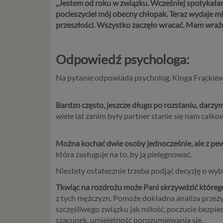
„
Jestem od roku w związku. Wcześniej spotykałam
pocieszyciel mój obecny chłopak. Teraz wydaje mi
przeszłości. Wszystko zaczęło wracać. Mam wraże
Odpowiedź psychologa:
Na pytanie odpowiada psycholog, Kinga Frąckiew
Bardzo często, jeszcze długo po rozstaniu, darz
wiele lat zanim były partner stanie się nam całko
Można kochać dwie osoby jednocześnie, ale z pew
która zasługuje na to, by ją pielęgnować.
Niestety ostatecznie trzeba podjąć decyzję o wybo
Tkwiąc na rozdrożu może Pani skrzywdzić którego
z tych mężczyzn. Pomoże dokładna analiza przeży
szczęśliwego związku jak miłość, poczucie bezpi
szacunek, umiejętność porozumiewania się.