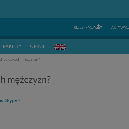
REJESTRACJA
AKTYWAC
PAKIETY
OPINIE
chać dwóch mężczyzn?
h mężczyzn?
ez Skype >