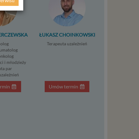
serwisu
ie
WE
ycznym
ERCZEWSKA
ŁUKASZ CHOINKOWSKI
ystanie z
olog
Terapeuta uzależnień
l. W tej
umatolog
nkolog
aja
ci i młodzieży
tanie,
ta par
uzależnień
rmin
Umów termin
liwej do
wisu
osobowe
local
szych
ług.