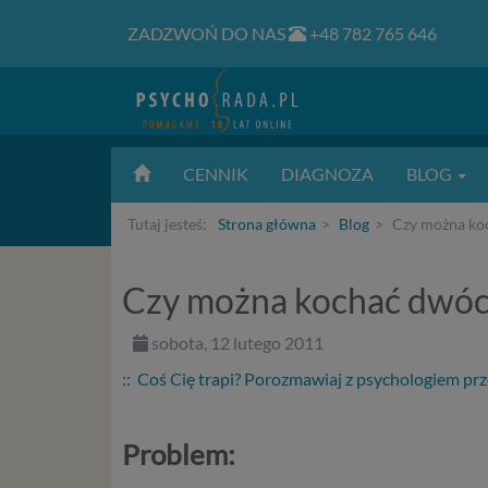
ZADZWOŃ DO NAS
+48 782 765 646
CENNIK
DIAGNOZA
BLOG
Tutaj jesteś:
Strona główna
Blog
Czy można ko
Czy można kochać dwóc
sobota, 12 lutego 2011
:: Coś Cię trapi? Porozmawiaj z psychologiem prz
Problem: