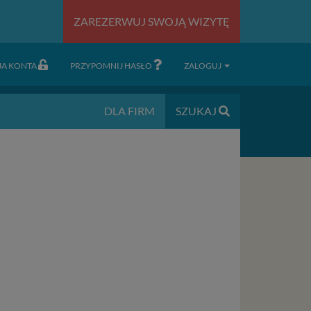
ZAREZERWUJ SWOJĄ WIZYTĘ
JA KONTA
PRZYPOMNIJ HASŁO
ZALOGUJ
DLA FIRM
SZUKAJ