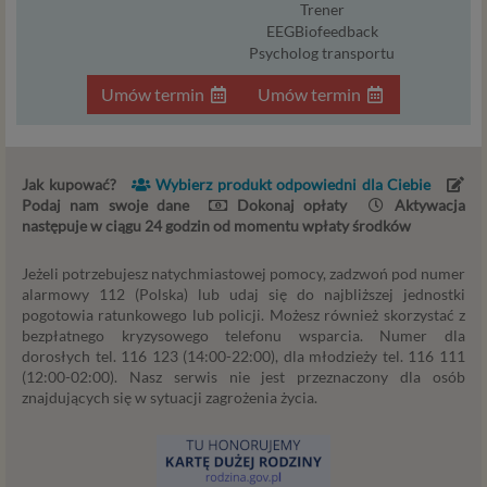
w naszym przypadku, regulamin serwisu i
Trener
EEGBiofeedback
informacje na stronach ofertowych danej usługi.
Psycholog transportu
Jeśli zatem zawieramy z Tobą umowę o realizację
danej usługi, to możemy przetwarzać Twoje dane w
Umów termin
Umów termin
zakresie niezbędnym do realizacji tej umowy. W
przypadku, gdy zakładasz u nas konto, to umowa o
dostarczenie tego konta upoważnia nas do
przetwarzania danych niezbędnych do jego
Jak kupować?
Wybierz produkt odpowiedni dla Ciebie
zapewnienia (np. danych podanych przez Ciebie w
Podaj nam swoje dane
Dokonaj opłaty
Aktywacja
profilu tego konta). Bez tej możliwości nie bylibyśmy
następuje w ciągu 24 godzin od momentu wpłaty środków
w stanie zapewnić Ci usługi, a Ty nie mógłbyś z niej
korzystać.
Jeżeli potrzebujesz natychmiastowej pomocy, zadzwoń pod numer
alarmowy 112 (Polska) lub udaj się do najbliższej jednostki
Niezbędność przetwarzania do celów wynikających
pogotowia ratunkowego lub policji. Możesz również skorzystać z
z prawnie uzasadnionych interesów realizowanych
bezpłatnego kryzysowego telefonu wsparcia. Numer dla
przez administratora lub przez stronę trzecią. Ta
dorosłych tel. 116 123 (14:00-22:00), dla młodzieży tel. 116 111
podstawa przetwarzania danych dotyczy
(12:00-02:00). Nasz serwis nie jest przeznaczony dla osób
przypadków, gdy ich przetwarzanie jest
znajdujących się w sytuacji zagrożenia życia.
uzasadnione z uwagi na nasze usprawiedliwione
potrzeby, co obejmuje między innymi konieczność
zapewnienia bezpieczeństwa usługi (np.