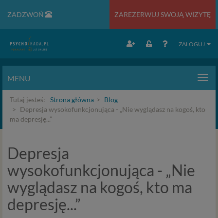
ZADZWOŃ
ZAREZERWUJ SWOJĄ WIZYTĘ
ZALOGUJ
MENU
Men
Tutaj jesteś:
Strona główna
Blog
Depresja wysokofunkcjonująca - „Nie wyglądasz na kogoś, kto
ma depresję...”
Depresja
wysokofunkcjonująca - „Nie
wyglądasz na kogoś, kto ma
depresję...”