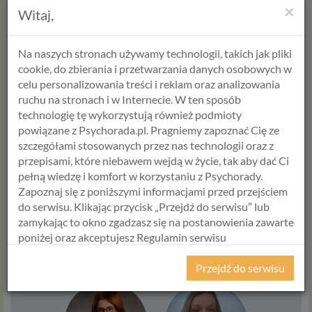
powiedzieć, że nie musisz być w tym sam_a.
×
Witaj,
Jeśli w tym opisie widzisz kogoś z bliskich – zareaguj,
bądź, wesprzyj.
Na naszych stronach używamy technologii, takich jak pliki
cookie, do zbierania i przetwarzania danych osobowych w
Alicja Krawczyk
celu personalizowania treści i reklam oraz analizowania
psycholog >
ruchu na stronach i w Internecie. W ten sposób
P
raktyk Terapii Któtkoterminowej Skoncentrowanej
technologię tę wykorzystują również podmioty
na Rozwiązaniu
powiązane z Psychorada.pl. Pragniemy zapoznać Cię ze
szczegółami stosowanych przez nas technologii oraz z
przepisami, które niebawem wejdą w życie, tak aby dać Ci
pełną wiedzę i komfort w korzystaniu z Psychorady.
WYBIERZ USŁUGĘ, SPECJALISTĘ
Zapoznaj się z poniższymi informacjami przed przejściem
do serwisu. Klikając przycisk „Przejdź do serwisu” lub
I TERMIN
zamykając to okno zgadzasz się na postanowienia zawarte
poniżej oraz akceptujesz Regulamin serwisu
USŁUGA
Psychorada.pl i Politykę Prywatności.
Przejdź do serwisu
RODO
Z dniem 25 maja 2018 r. rozpoczyna obowiązywanie