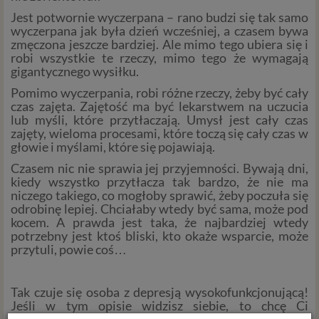
Jest potwornie wyczerpana – rano budzi się tak samo
wyczerpana jak była dzień wcześniej, a czasem bywa
zmęczona jeszcze bardziej. Ale mimo tego ubiera się i
robi wszystkie te rzeczy, mimo tego że wymagają
gigantycznego wysiłku.
Pomimo wyczerpania, robi różne rzeczy, żeby być cały
czas zajęta. Zajętość ma być lekarstwem na uczucia
lub myśli, które przytłaczają. Umysł jest cały czas
zajęty, wieloma procesami, które toczą się cały czas w
głowie i myślami, które się pojawiają.
Czasem nic nie sprawia jej przyjemności. Bywają dni,
kiedy wszystko przytłacza tak bardzo, że nie ma
niczego takiego, co mogłoby sprawić, żeby poczuła się
odrobinę lepiej. Chciałaby wtedy być sama, może pod
kocem. A prawda jest taka, że najbardziej wtedy
potrzebny jest ktoś bliski, kto okaże wsparcie, może
przytuli, powie coś…
Tak czuje się osoba z depresją wysokofunkcjonującą!
Jeśli w tym opisie widzisz siebie, to chcę Ci