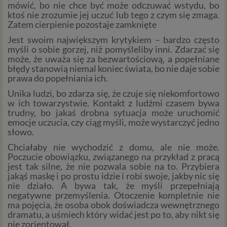
mówić, bo nie chce być może odczuwać wstydu, bo
ktoś nie zrozumie jej uczuć lub tego z czym się zmaga.
Zatem cierpienie pozostaje zamknięte
Jest swoim największym krytykiem – bardzo często
myśli o sobie gorzej, niż pomyśleliby inni. Zdarzać się
może, że uważa się za bezwartościową, a popełniane
błędy stanowią niemal koniec świata, bo nie daje sobie
prawa do popełniania ich.
Unika ludzi, bo zdarza się, że czuje się niekomfortowo
w ich towarzystwie. Kontakt z ludźmi czasem bywa
trudny, bo jakaś drobna sytuacja może uruchomić
emocje uczucia, czy ciąg myśli, może wystarczyć jedno
słowo.
Chciałaby nie wychodzić z domu, ale nie może.
Poczucie obowiązku, związanego na przykład z pracą
jest tak silne, że nie pozwala sobie na to. Przybiera
jakąś maskę i po prostu idzie i robi swoje, jakby nic się
nie działo. A bywa tak, że myśli przepełniają
negatywne przemyślenia. Otoczenie kompletnie nie
ma pojęcia, że osoba obok doświadcza wewnętrznego
dramatu, a uśmiech który widać jest po to, aby nikt się
nie zorientował.