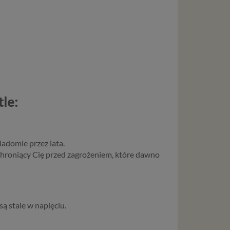
le:
iadomie przez lata.
 chroniący Cię przed zagrożeniem, które dawno
ą stale w napięciu.