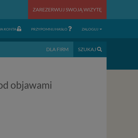
ZAREZERWUJ SWOJĄ WIZYTĘ
JA KONTA
PRZYPOMNIJ HASŁO
ZALOGUJ
DLA FIRM
SZUKAJ
pod objawami