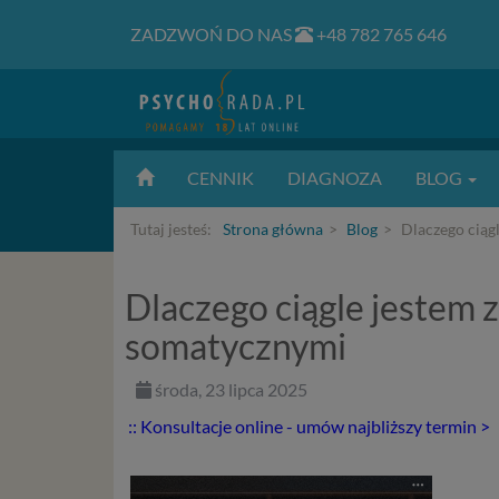
ZADZWOŃ DO NAS
+48 782 765 646
CENNIK
DIAGNOZA
BLOG
Tutaj jesteś:
Strona główna
Blog
Dlaczego ciąg
Dlaczego ciągle jestem
somatycznymi
środa, 23 lipca 2025
:: Konsultacje online - umów najbliższy termin >