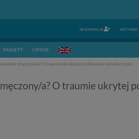
REJESTRACJA
AKTYWAC
PAKIETY
OPINIE
le jestem zmęczony/a? O traumie ukrytej pod objawami somatycznymi
 zmęczony/a? O traumie ukrytej 