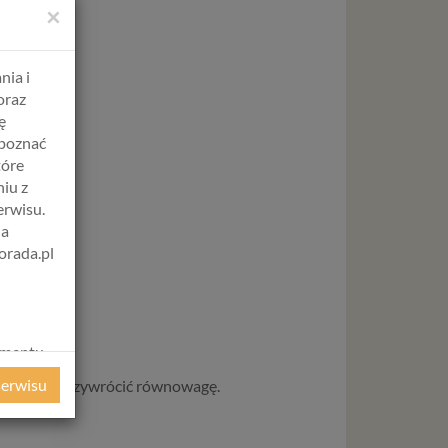
×
nia i
oraz
ę
apoznać
tóre
iu z
erwisu.
na
orada.pl
amentu
ochrony
serwisu
E) pomaga przywrócić równowagę.
ie
WE
ycznym