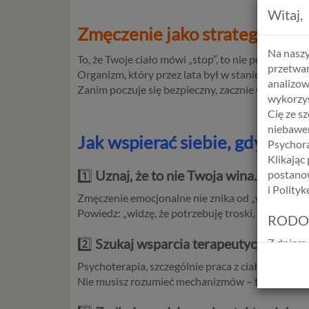
Witaj,
Zmęczenie jako strategia prze
Na naszy
To, że Twoje ciało mówi „stop”, to nie porażka. To
przetwar
Organizm, który przez lata był w stanie napięcia, 
analizow
Zanim poczuje się bezpieczny, zacznie Ci wysyłać 
wykorzys
Cię ze s
niebawem
Jak wspierać siebie, gdy ciało
Psychora
Klikając
1️⃣
Uznaj, że to nie Twoja wina.
postanow
i Polity
Zmęczenie emocjonalne nie znika od „weź się w ga
Powiedz: „widzę, że potrzebuję troski, nie presji.”
RODO
2️⃣
Szukaj wsparcia terapeutycznego.
Z dniem 
Europejs
Psychoterapia, szczególnie praca z ciałem, ukł
osób fiz
Nie musisz rozumieć mechanizmów – terapeuta po
swobodn
(określ