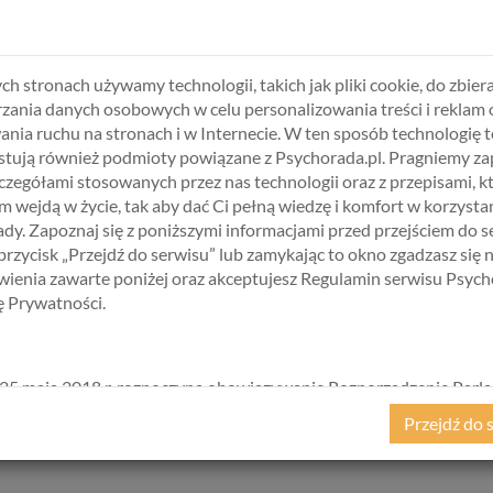
trwania – nie słabość!
ch stronach używamy technologii, takich jak pliki cookie, do zbiera
 forma ochrony.
zania danych osobowych w celu personalizowania treści i reklam 
nie umie z dnia na dzień „włączyć trybu relaksu”.
ania ruchu na stronach i w Internecie. W ten sposób technologię t
sygnały. Zmęczenie to jeden z nich.
tują również podmioty powiązane z Psychorada.pl. Pragniemy z
zczegółami stosowanych przez nas technologii oraz z przepisami, k
 wejdą w życie, tak aby dać Ci pełną wiedzę i komfort w korzystan
 mówi: „nie dam rady”?
dy. Zapoznaj się z poniższymi informacjami przed przejściem do s
 przycisk „Przejdź do serwisu” lub zamykając to okno zgadzasz się 
ienia zawarte poniżej oraz akceptujesz Regulamin serwisu Psych
kę Prywatności.
rść”. Nie mów sobie tego.
25 maja 2018 r. rozpoczyna obowiązywanie Rozporządzenie Parl
kiego i Rady (UE) 2016/679 z dnia 27 kwietnia 2016 r. w sprawie 
Przejdź do 
adem nerwowym (Somatic Experiencing, terapia traumy, EMDR, TR
ycznych w związku z przetwarzaniem danych osobowych i w spraw
może Ci je rozpoznać i bezpiecznie przepracować.
ego przepływu takich danych oraz uchylenia dyrektywy 95/46/
ane popularnie jako „RODO”). RODO obowiązywać będzie w ident