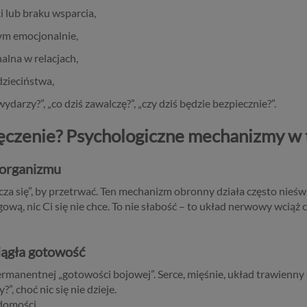
 lub braku wsparcia,
ym emocjonalnie,
lna w relacjach,
dzieciństwa,
ydarzy?”, „co dziś zawalczę?”, „czy dziś będzie bezpiecznie?”.
ęczenie? Psychologiczne mechanizmy w t
 organizmu
cza się”, by przetrwać. Ten mechanizm obronny działa często nieśw
ową, nic Ci się nie chce. To nie słabość – to układ nerwowy wciąż
iągła gotowość
manentnej „gotowości bojowej”. Serce, mięśnie, układ trawienny s
”, choć nic się nie dzieje.
domości.