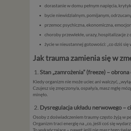
dorastanie w domu pełnym napięcia, krytyki
bycie niewidzialnym, pomijanym, odrzucan
przemoc psychiczna, ekonomiczna, emocjona
choroby przewlekłe, urazy, hospitalizacje z 
życie w nieustannej gotowości: „co dziś się w
Jak trauma zamienia się w zm
1.
Stan „zamrożenia” (freeze) – obrona
Kiedy organizm nie może uciec ani walczyć, „wyłą
Czujesz się zmęczony/a, ospały/a, masz mgłę mózg
minęło.
2.
Dysregulacja układu nerwowego – c
Osoby z doświadczeniem traumy często żyją w per
Organizm traci energię na „co, jeśli coś się wydarzy?
To wykańczające – nawet jeśli nie masz tego świa