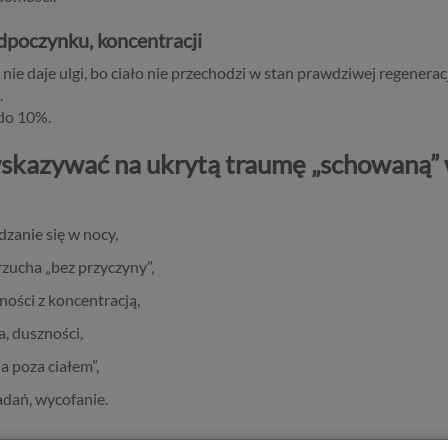
odpoczynku, koncentracji
 daje ulgi, bo ciało nie przechodzi w stan prawdziwej regeneracj
.
 do 10%.
skazywać na ukrytą traumę „schowaną” w
zanie się w nocy,
rzucha „bez przyczyny”,
ości z koncentracją,
a, duszności,
ia poza ciałem”,
zadań, wycofanie.