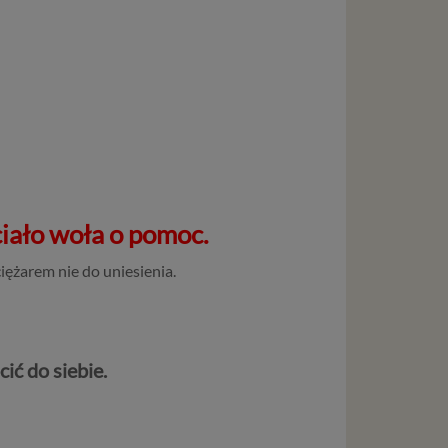
ystanie z
l. W tej
aja
tanie,
iało woła o pomoc.
liwej do
wisu
iężarem nie do uniesienia.
osobowe
local
szych
ić do siebie.
ług.