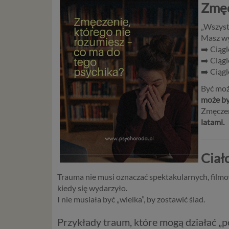
Zmęc
„Wszyst
Masz wy
➡️ Ciąg
➡️ Ciągl
➡️ Ciągl
Być moż
może by
Zmęcze
latami.
Ciał
Trauma nie musi oznaczać spektakularnych, film
kiedy się wydarzyło.
I nie musiała być „wielka”, by zostawić ślad.
Przykłady traum, które mogą działać „p