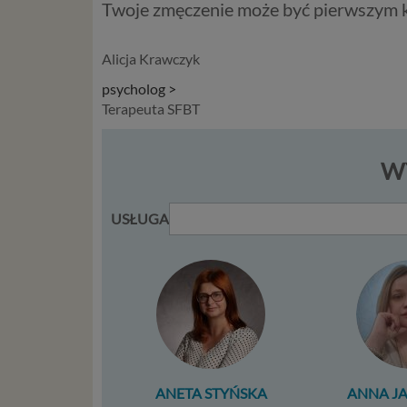
Przetwa
Twoje zmęczenie może być pierwszym kr
kilka ro
przypadk
Alicja Krawczyk
Ni
psycholog >
st
Terapeuta SFBT
st
re
ni
WY
to
da
w p
USŁUGA
usł
Ni
in
po
je
mi
sp
do
ANETA STYŃSKA
ANNA J
do