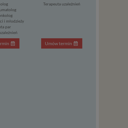
łasnych
olog
Terapeuta uzależnień
śli
umatolog
t w
nkolog
ci i młodzieży
ta par
uzależnień
zania
rmin
Umów termin
eśli nie
nież
encie.
ypadku
osowanym
ędą do
nia
trony
ia umowy
a danych
ionego