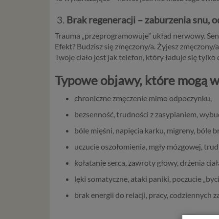
3.
Brak regeneracji – zaburzenia snu, 
Trauma „przeprogramowuje” układ nerwowy. Sen nie
Efekt? Budzisz się zmęczony/a. Żyjesz zmęczony/a
Twoje ciało jest jak telefon, który ładuje się tylko
Typowe objawy, które mogą w
chroniczne zmęczenie mimo odpoczynku,
bezsenność, trudności z zasypianiem, wybud
bóle mięśni, napięcia karku, migreny, bóle b
uczucie oszołomienia, mgły mózgowej, trudn
kołatanie serca, zawroty głowy, drżenia ciał
lęki somatyczne, ataki paniki, poczucie „byc
brak energii do relacji, pracy, codziennych 