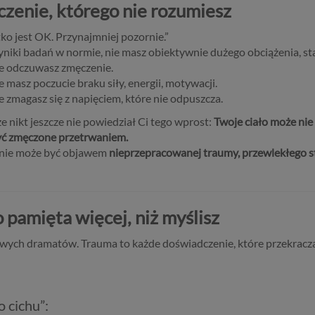
zenie, którego nie rozumiesz
ko jest OK. Przynajmniej pozornie.”
niki badań w normie, nie masz obiektywnie dużego obciążenia, st
le odczuwasz zmęczenie.
e masz poczucie braku siły, energii, motywacji.
e zmagasz się z napięciem, które nie odpuszcza.
e nikt jeszcze nie powiedział Ci tego wprost:
Twoje ciało może ni
ć zmęczone przetrwaniem.
nie może być objawem
nieprzepracowanej traumy, przewlekłego st
o pamięta więcej, niż myślisz
owych dramatów. Trauma to każde doświadczenie, które przekracza
o cichu”: