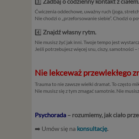
3️⃣
Zadbaj o codzienny kontakt z ciałem
zakresie 
wprowadz
Ćwiczenia oddechowe, uważny ruch (joga, stretchin
osobowyc
Nie chodzi o „przeforsowanie siebie”. Chodzi o po
usług in
4️⃣
Znajdź własny rytm.
informac
przetwar
Nie musisz żyć jak inni. Twoje tempo jest wystarcz
2018 r. 
Jeśli potrzebujesz więcej snu, ciszy, samotności –
nie zajmi
Czym s
Nie lekceważ przewlekłego zm
Dane oso
zidentyf
Trauma to nie zawsze wielki dramat. To często mi
takimi d
Nie musisz się z tym zmagać samotnie. Nie musisz
konsulta
mogą być
storage)
Psychorada
–
rozumiemy, jak ciało prz
stronach
➡️ Umów się na
konsultację
.
Podsta