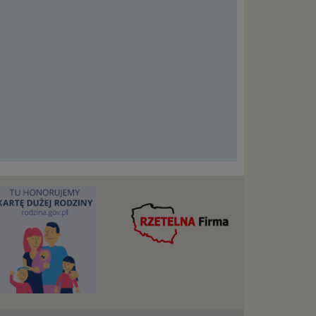
szych
ług.
ewiduje
:
j jesteś
cje na
owę o
e
as konto,
ia
z Ciebie
wnić Ci
dnionych
ą. Ta
warzanie
ejmuje