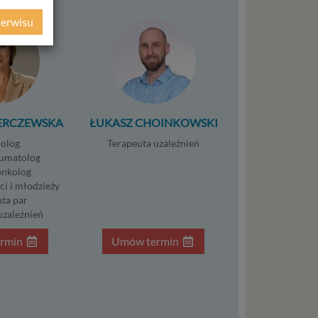
ochrony
serwisu
ie
WE
ycznym
ystanie z
ERCZEWSKA
ŁUKASZ CHOINKOWSKI
l. W tej
olog
Terapeuta uzależnień
aja
umatolog
tanie,
nkolog
ci i młodzieży
ta par
uzależnień
liwej do
rmin
Umów termin
wisu
osobowe
local