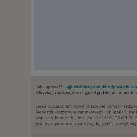
storage)
stronach
Podsta
Przetwa
kilka ro
przypadk
Ni
st
st
re
ni
Jak kupować?
Wybierz produkt odpowiedni dla
to
Aktywacja następuje w ciągu 24 godzin od momentu
da
w p
Jeżeli potrzebujesz natychmiastowej pomocy, zadzwo
usł
jednostki pogotowia ratunkowego lub policji. Mo
Ni
wsparcia. Numer dla dorosłych tel. 116 123 (14:00-22
in
jest przeznaczony dla osób znajdujących się w sytuacji
po
je