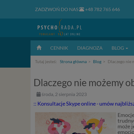
ZADZWOŃ DO NAS
+48 782 765 646
CENNIK
DIAGNOZA
BLOG
Tutaj jesteś:
Strona główna
Blog
Dlaczego nie 
Dlaczego nie możemy oba
środa, 2 sierpnia 2023
:: Konsultacje Skype online - umów najbliżs
Emocje
trudny
może j
emocjo