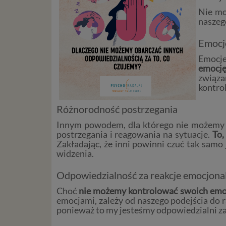
Nie mo
naszeg
Emocj
Emocje
emocję
związa
kontro
Różnorodność postrzegania
Innym powodem, dla którego nie możemy ob
postrzegania i reagowania na sytuacje.
To,
Zakładając, że inni powinni czuć tak samo
widzenia.
Odpowiedzialność za reakcje emocjona
Choć
nie możemy kontrolować swoich emocj
emocjami, zależy od naszego podejścia do 
ponieważ to my jesteśmy odpowiedzialni za t