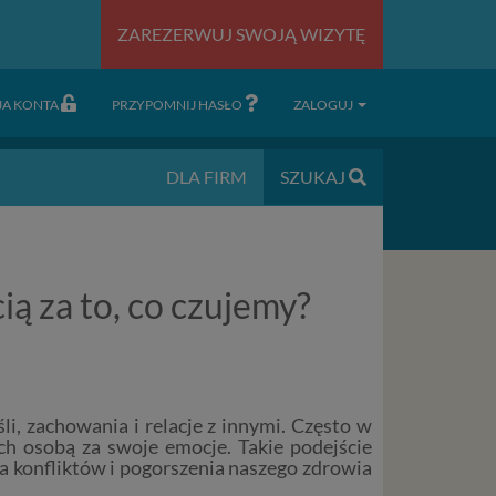
ZAREZERWUJ SWOJĄ WIZYTĘ
JA KONTA
PRZYPOMNIJ HASŁO
ZALOGUJ
DLA FIRM
SZUKAJ
ą za to, co czujemy?
i, zachowania i relacje z innymi. Często w
ch osobą za swoje emocje. Takie podejście
a konfliktów i pogorszenia naszego zdrowia