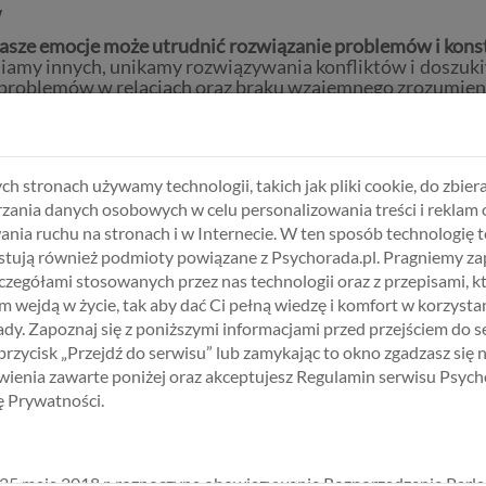
w
nasze emocje może utrudnić rozwiązanie problemów i kon
iniamy innych, unikamy rozwiązywania konfliktów i doszuk
problemów w relacjach oraz braku wzajemnego zrozumien
yć kuszące, ale nie prowadzi do rozwiązania problemów 
powiedzialność za to, co czujemy, leży w naszych rękach.
ch stronach używamy technologii, takich jak pliki cookie, do zbiera
 radzenia sobie z emocjami w konstruktywny sposób. Ty
zania danych osobowych w celu personalizowania treści i reklam 
ze samopoczucie emocjonalne.
ania ruchu na stronach i w Internecie. W ten sposób technologię t
tują również podmioty powiązane z Psychorada.pl. Pragniemy z
zczegółami stosowanych przez nas technologii oraz z przepisami, k
 wejdą w życie, tak aby dać Ci pełną wiedzę i komfort w korzystan
dy. Zapoznaj się z poniższymi informacjami przed przejściem do s
ntrowanej na Rozwiązaniu
 przycisk „Przejdź do serwisu” lub zamykając to okno zgadzasz się 
ienia zawarte poniżej oraz akceptujesz Regulamin serwisu Psych
kę Prywatności.
BIERZ USŁUGĘ, SPECJALISTĘ I TER
25 maja 2018 r. rozpoczyna obowiązywanie Rozporządzenie Parl