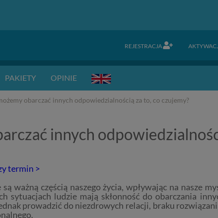
REJESTRACJA
AKTYWAC
PAKIETY
OPINIE
możemy obarczać innych odpowiedzialnością za to, co czujemy?
rczać innych odpowiedzialności
zy termin >
 są ważną częścią naszego życia, wpływając na nasze myśl
ch sytuacjach ludzie mają skłonność do obarczania inny
ednak prowadzić do niezdrowych relacji, braku rozwiązani
nalnego.