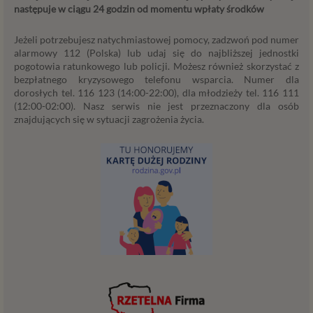
następuje w ciągu 24 godzin od momentu wpłaty środków
powyżej. Twoje dane przetwarzane będą do czasu
istnienia podstawy do ich przetwarzania – czyli w
Jeżeli potrzebujesz natychmiastowej pomocy, zadzwoń pod numer
przypadku udzielenia zgody do momentu jej cofnięcia,
alarmowy 112 (Polska) lub udaj się do najbliższej jednostki
ograniczenia lub innych działań z Twojej strony
pogotowia ratunkowego lub policji. Możesz również skorzystać z
ograniczających tę zgodę, w przypadku niezbędności
bezpłatnego kryzysowego telefonu wsparcia. Numer dla
danych do wykonania umowy – przez czas jej
dorosłych tel. 116 123 (14:00-22:00), dla młodzieży tel. 116 111
wykonywania, a w przypadku, gdy podstawą
(12:00-02:00). Nasz serwis nie jest przeznaczony dla osób
przetwarzania danych jest uzasadniony interes
znajdujących się w sytuacji zagrożenia życia.
administratora – do czasu istnienia tego uzasadnionego
interesu.
Administratorzy
Administratorami Twoich danych osobowych Psychology
Consulting Aneta Styńska właściciel serwisu
internetowego Psychorada.pl. Pełne dane administratora
możesz sprawdzić wchodząc na podstrone Kontakt.
Znajdziesz tam również informację o naszych Zaufanych
Partnerach, czyli firmach i innych podmiotów, z którymi
współpracujemy głównie w zakresie administracyjnym,
technologicznym koniecznym do prowadzenia serwisu i