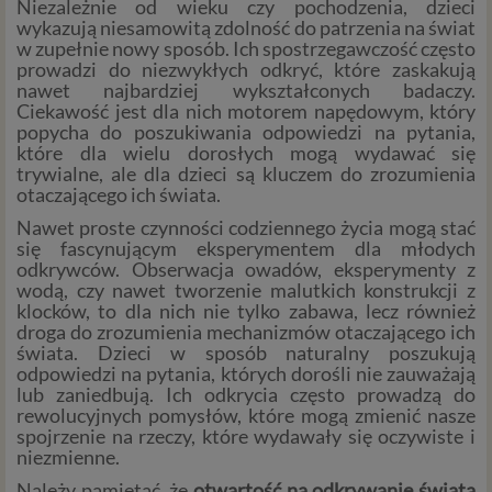
Niezależnie od wieku czy pochodzenia, dzieci
wykazują niesamowitą zdolność do patrzenia na świat
w zupełnie nowy sposób. Ich spostrzegawczość często
prowadzi do niezwykłych odkryć, które zaskakują
nawet najbardziej wykształconych badaczy.
Ciekawość jest dla nich motorem napędowym, który
popycha do poszukiwania odpowiedzi na pytania,
które dla wielu dorosłych mogą wydawać się
trywialne, ale dla dzieci są kluczem do zrozumienia
otaczającego ich świata.
Nawet proste czynności codziennego życia mogą stać
się fascynującym eksperymentem dla młodych
odkrywców. Obserwacja owadów, eksperymenty z
wodą, czy nawet tworzenie malutkich konstrukcji z
klocków, to dla nich nie tylko zabawa, lecz również
droga do zrozumienia mechanizmów otaczającego ich
świata. Dzieci w sposób naturalny poszukują
odpowiedzi na pytania, których dorośli nie zauważają
lub zaniedbują. Ich odkrycia często prowadzą do
rewolucyjnych pomysłów, które mogą zmienić nasze
spojrzenie na rzeczy, które wydawały się oczywiste i
niezmienne.
Należy pamiętać, że
otwartość na odkrywanie świata