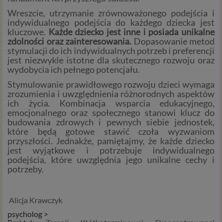
danych oraz uchylenia dyrektywy 95/46/WE (określane
Wreszcie, utrzymanie zrównoważonego podejścia i
popularnie jako „RODO”). RODO obowiązywać będzie w
indywidualnego podejścia do każdego dziecka jest
identycznym zakresie we wszystkich krajach Unii
kluczowe.
Każde dziecko jest inne i posiada unikalne
Europejskiej, a więc także w Polsce i wprowadza szereg
zdolności oraz zainteresowania.
Dopasowanie metod
zmian w zasadach regulujących przetwarzanie danych
stymulacji do ich indywidualnych potrzeb i preferencji
osobowych, które będą miały wpływ na wiele dziedzin
jest niezwykle istotne dla skutecznego rozwoju oraz
życia, w tym na korzystanie z usług internetowych, takich
wydobycia ich pełnego potencjału.
jak między innymi usługi serwisu Psychorada.pl. W tej
Stymulowanie prawidłowego rozwoju dzieci wymaga
informacji przedstawiamy skrót najważniejszych
zrozumienia i uwzględnienia różnorodnych aspektów
zagadnień dotyczących przetwarzania Twoich danych
ich życia. Kombinacja wsparcia edukacyjnego,
osobowych, jakie może mieć miejsce po 25 maja 2018 r. w
emocjonalnego oraz społecznego stanowi klucz do
budowania zdrowych i pewnych siebie jednostek,
związku z korzystaniem z naszych usług. Prosimy Cię o jej
które będą gotowe stawić czoła wyzwaniom
przeczytanie, nie zajmie to więcej niż kilka minut.
przyszłości. Jednakże, pamiętajmy, że każde dziecko
jest wyjątkowe i potrzebuje indywidualnego
Czym są dane osobowe
podejścia, które uwzględnia jego unikalne cechy i
potrzeby.
Dane osobowe to, zgodnie z RODO, informacje o
zidentyfikowanej lub możliwej do zidentyfikowania
osobie fizycznej. W przypadku korzystania z naszego
Alicja Krawczyk
serwisu takimi danymi są np. adres e-mail, adres IP lub
psycholog >
Twoje dane w serwisie konsultacyjnym czy w innej