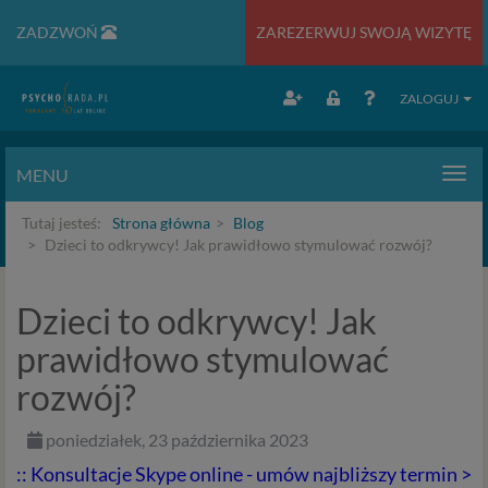
ZADZWOŃ
ZAREZERWUJ SWOJĄ WIZYTĘ
ZALOGUJ
MENU
Men
Tutaj jesteś:
Strona główna
Blog
Dzieci to odkrywcy! Jak prawidłowo stymulować rozwój?
Dzieci to odkrywcy! Jak
prawidłowo stymulować
rozwój?
poniedziałek, 23 października 2023
:: Konsultacje Skype online - umów najbliższy termin >