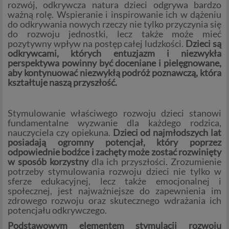
rozwój, odkrywcza natura dzieci odgrywa bardzo
ważną rolę. Wspieranie i inspirowanie ich w dążeniu
do odkrywania nowych rzeczy nie tylko przyczynia się
do rozwoju jednostki, lecz także może mieć
pozytywny wpływ na postęp całej ludzkości.
Dzieci są
odkrywcami, których entuzjazm i niezwykła
perspektywa powinny być doceniane i pielęgnowane,
aby kontynuować niezwykłą podróż poznawczą, która
kształtuje naszą przyszłość.
Stymulowanie właściwego rozwoju dzieci stanowi
fundamentalne wyzwanie dla każdego rodzica,
nauczyciela czy opiekuna.
Dzieci od najmłodszych lat
posiadają ogromny potencjał, który poprzez
odpowiednie bodźce i zachęty może zostać rozwinięty
w sposób korzystny
dla ich przyszłości. Zrozumienie
potrzeby stymulowania rozwoju dzieci nie tylko w
sferze edukacyjnej, lecz także emocjonalnej i
społecznej, jest najważniejsze do zapewnienia im
zdrowego rozwoju oraz skutecznego wdrażania ich
potencjału odkrywczego.
Podstawowym elementem stymulacji rozwoju