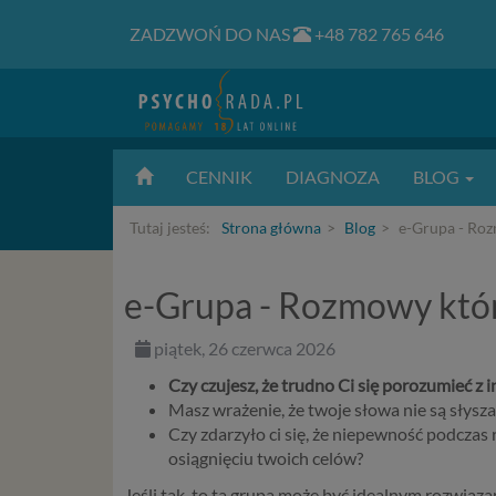
ZADZWOŃ DO NAS
+48 782 765 646
CENNIK
DIAGNOZA
BLOG
Tutaj jesteś:
Strona główna
Blog
e-Grupa - Rozm
e-Grupa - Rozmowy które
piątek, 26 czerwca 2026
Czy czujesz, że trudno Ci się porozumieć z 
Masz wrażenie, że twoje słowa nie są słysza
Czy zdarzyło ci się, że niepewność podczas
osiągnięciu twoich celów?
Jeśli tak, to ta grupa może być idealnym rozwiąza