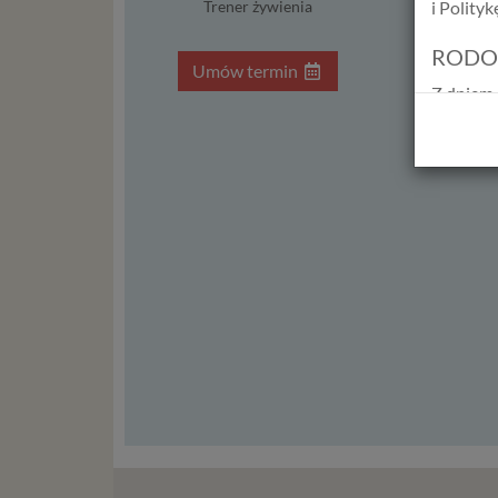
Trener żywienia
i Polity
RODO
Umów termin
Umów t
Z dniem 
Europejs
osób fiz
swobodn
(określ
zakresie 
wprowadz
osobowyc
usług in
informac
przetwar
2018 r. 
nie zajmi
Czym s
Dane oso
zidentyf