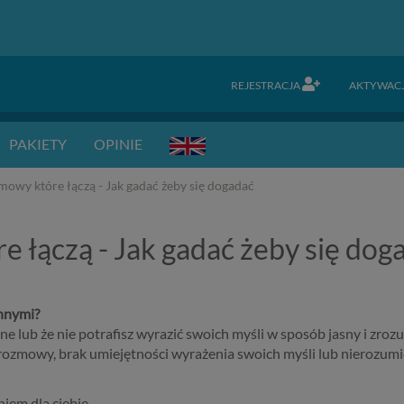
REJESTRACJA
AKTYWAC
PAKIETY
OPINIE
owy które łączą - Jak gadać żeby się dogadać
 łączą - Jak gadać żeby się dog
innymi?
ne lub że nie potrafisz wyrazić swoich myśli w sposób jasny i zroz
 rozmowy, brak umiejętności wyrażenia swoich myśli lub nierozumi
niem dla ciebie.