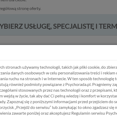
zegółową stronę oferty.
BIERZ USŁUGĘ, SPECJALISTĘ I TER
ch stronach używamy technologii, takich jak pliki cookie, do zbiera
zania danych osobowych w celu personalizowania treści i reklam 
ania ruchu na stronach i w Internecie. W ten sposób technologię t
tują również podmioty powiązane z Psychorada.pl. Pragniemy z
ABŁOŃSKA
ALICJA KRAWCZYK
HANNA ŚWI
zczegółami stosowanych przez nas technologii oraz z przepisami, k
 wejdą w życie, tak aby dać Ci pełną wiedzę i komfort w korzystan
cholog
Psycholog
Psych
dy. Zapoznaj się z poniższymi informacjami przed przejściem do s
suolog
Doradca zawodowy
Psychotra
 przycisk „Przejdź do serwisu” lub zamykając to okno zgadzasz się 
g dziecięcy
Terapeuta SFBT
Psychoo
ienia zawarte poniżej oraz akceptujesz Regulamin serwisu Psych
środowiskowy
Diagnostyka
Psycholog dzie