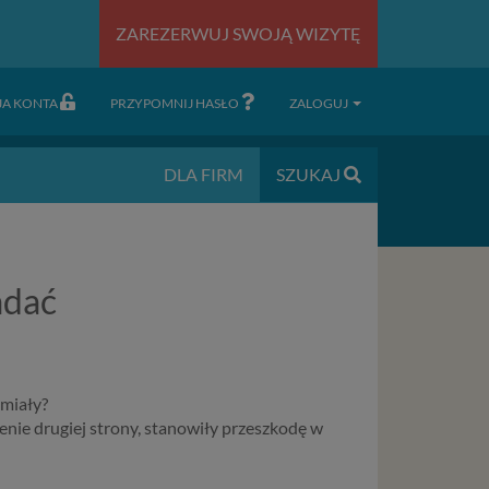
ZAREZERWUJ SWOJĄ WIZYTĘ
JA KONTA
PRZYPOMNIJ HASŁO
ZALOGUJ
DLA FIRM
SZUKAJ
adać
umiały?
enie drugiej strony, stanowiły przeszkodę w