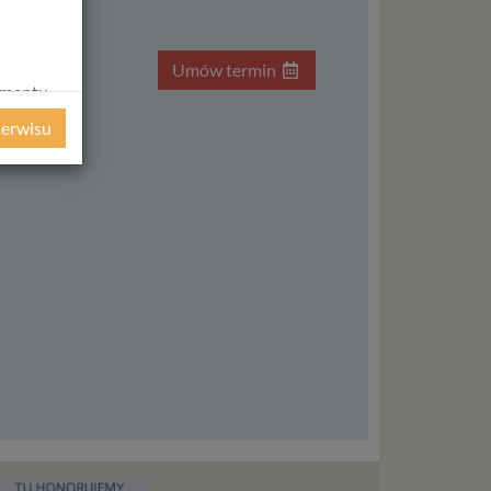
ta par
uzależnień
rmin
Umów termin
amentu
ochrony
serwisu
ie
WE
ycznym
ystanie z
l. W tej
aja
tanie,
liwej do
wisu