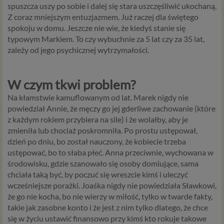
spuszcza uszy po sobie i dalej się stara uszczęśliwić ukochaną.
Z coraz mniejszym entuzjazmem. Już raczej dla świętego
spokoju w domu. Jeszcze nie wie, że kiedyś stanie się
typowym Markiem. To czy wybuchnie za 5 lat czy za 35 lat,
zależy od jego psychicznej wytrzymałości.
W czym tkwi problem?
Na kłamstwie kamuflowanym od lat. Marek nigdy nie
powiedział Annie, że męczy go jej gderliwe zachowanie (które
z każdym rokiem przybiera na sile) i że wolałby, aby je
zmieniła lub chociaż poskromniła. Po prostu ustępował,
dzień po dniu, bo został nauczony, że kobiecie trzeba
ustępować, bo to słaba płeć. Anna przeciwnie, wychowana w
środowisku, gdzie szanowało się osoby domiujące, sama
chciała taką być, by poczuć się wreszcie kimś i uleczyć
wcześniejsze porażki. Joaśka nigdy nie powiedziała Sławkowi,
że go nie kocha, bo nie wierzy w miłość, tylko w twarde fakty,
takie jak zasobne konto i że jest z nim tylko dlatego, że chce
się w życiu ustawić finansowo przy kimś kto rokuje takowe