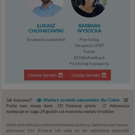
przypadku udzielenia zgody do momentu jej cofnięcia,
ograniczenia lub innych działań z Twojej strony
ograniczających tę zgodę, w przypadku niezbędności
danych do wykonania umowy – przez czas jej
ŁUKASZ
BARBARA
CHOINKOWSKI
WYSOCKA
wykonywania, a w przypadku, gdy podstawą
przetwarzania danych jest uzasadniony interes
Terapeuta uzależnień
Psycholog
administratora – do czasu istnienia tego uzasadnionego
Terapeuta SFBT
interesu.
Trener
EEGBiofeedback
Administratorzy
Psycholog transportu
Administratorami Twoich danych osobowych Psychology
Umów termin
Umów termin
Consulting Aneta Styńska właściciel serwisu
internetowego Psychorada.pl. Pełne dane administratora
możesz sprawdzić wchodząc na podstrone Kontakt.
Jak kupować?
Wybierz produkt odpowiedni dla Ciebie
Znajdziesz tam również informację o naszych Zaufanych
Podaj nam swoje dane
Dokonaj opłaty
Aktywacja
Partnerach, czyli firmach i innych podmiotów, z którymi
następuje w ciągu 24 godzin od momentu wpłaty środków
współpracujemy głównie w zakresie administracyjnym,
technologicznym koniecznym do prowadzenia serwisu i
Jeżeli potrzebujesz natychmiastowej pomocy, zadzwoń pod numer
marketingowym.
alarmowy 112 (Polska) lub udaj się do najbliższej jednostki