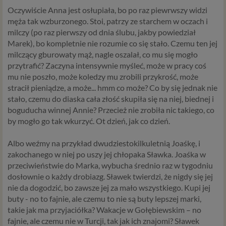
Oczywiście Anna jest osłupiała, bo po raz piewrwszy widzi
męża tak wzburzonego. Stoi, patrzy ze starchem w oczach i
milczy (po raz pierwszy od dnia ślubu, jakby powiedział
Marek), bo kompletnie nie rozumie co się stało. Czemu ten jej
milczący gburowaty mąż, nagle oszalał, co mu się mogło
przytrafić? Zaczyna intensywnie myśleć, może w pracy coś
mu nie poszło, może koledzy mu zrobili przykrość, może
stracił pieniądze, a może... hmm co może? Co by się jednak nie
stało, czemu do diaska cała złość skupiła się na niej, biednej i
boguducha winnej Annie? Przecież nie zrobiła nic takiego, co
by mogło go tak wkurzyć. Ot dzień, jak co dzień.
Albo weźmy na przykład dwudziestokilkuletnią Joaśkę, i
zakochanego w niej po uszy jej chłopaka Sławka. Joaśka w
przeciwieństwie do Marka, wybucha średnio raz w tygodniu
dosłownie o każdy drobiazg. Sławek twierdzi, że nigdy się jej
nie da dogodzić, bo zawsze jej za mało wszystkiego. Kupi jej
buty - no to fajnie, ale czemu to nie są buty lepszej marki,
takie jak ma przyjaciółka? Wakacje w Gołębiewskim – no
fajnie, ale czemu nie w Turcji, tak jak ich znajomi? Sławek