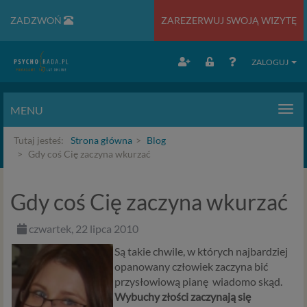
ZADZWOŃ
ZAREZERWUJ SWOJĄ WIZYTĘ
ZALOGUJ
MENU
Men
Tutaj jesteś:
Strona główna
Blog
Gdy coś Cię zaczyna wkurzać
Gdy coś Cię zaczyna wkurzać
czwartek, 22 lipca 2010
Są takie chwile, w których najbardziej
opanowany człowiek zaczyna bić
przysłowiową pianę wiadomo skąd.
Wybuchy złości zaczynają się