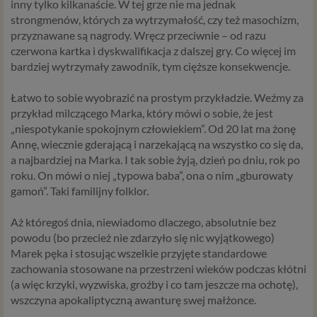
inny tylko kilkanaście. W tej grze nie ma jednak
strongmenów, których za wytrzymałość, czy też masochizm,
przyznawane są nagrody. Wręcz przeciwnie – od razu
czerwona kartka i dyskwalifikacja z dalszej gry. Co więcej im
bardziej wytrzymały zawodnik, tym cięższe konsekwencje.
Łatwo to sobie wyobrazić na prostym przykładzie. Weźmy za
przykład milczącego Marka, który mówi o sobie, że jest
„niespotykanie spokojnym człowiekiem”. Od 20 lat ma żonę
Annę, wiecznie gderającą i narzekającą na wszystko co się da,
a najbardziej na Marka. I tak sobie żyją, dzień po dniu, rok po
roku. On mówi o niej „typowa baba”, ona o nim „gburowaty
gamoń”. Taki familijny folklor.
Aż któregoś dnia, niewiadomo dlaczego, absolutnie bez
powodu (bo przecież nie zdarzyło się nic wyjątkowego)
Marek pęka i stosując wszelkie przyjęte standardowe
zachowania stosowane na przestrzeni wieków podczas kłótni
(a więc krzyki, wyzwiska, groźby i co tam jeszcze ma ochotę),
wszczyna apokaliptyczną awanturę swej małżonce.