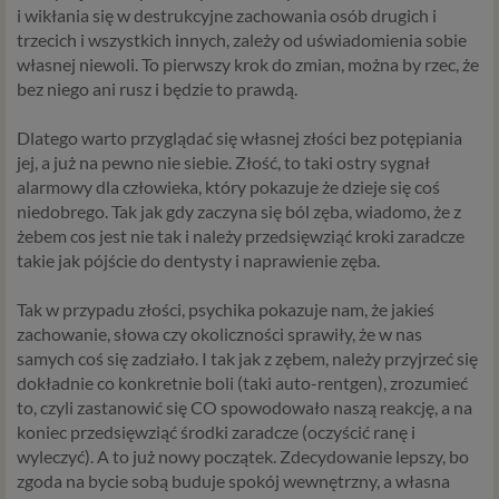
identycznym zakresie we wszystkich krajach Unii
i wikłania się w destrukcyjne zachowania osób drugich i
Europejskiej, a więc także w Polsce i wprowadza szereg
trzecich i wszystkich innych, zależy od uświadomienia sobie
zmian w zasadach regulujących przetwarzanie danych
własnej niewoli. To pierwszy krok do zmian, można by rzec, że
osobowych, które będą miały wpływ na wiele dziedzin
bez niego ani rusz i będzie to prawdą.
życia, w tym na korzystanie z usług internetowych, takich
jak między innymi usługi serwisu Psychorada.pl. W tej
Dlatego warto przyglądać się własnej złości bez potępiania
informacji przedstawiamy skrót najważniejszych
jej, a już na pewno nie siebie. Złość, to taki ostry sygnał
zagadnień dotyczących przetwarzania Twoich danych
alarmowy dla człowieka, który pokazuje że dzieje się coś
osobowych, jakie może mieć miejsce po 25 maja 2018 r. w
niedobrego. Tak jak gdy zaczyna się ból zęba, wiadomo, że z
związku z korzystaniem z naszych usług. Prosimy Cię o jej
żebem cos jest nie tak i należy przedsięwziąć kroki zaradcze
przeczytanie, nie zajmie to więcej niż kilka minut.
takie jak pójście do dentysty i naprawienie zęba.
Czym są dane osobowe
Tak w przypadu złości, psychika pokazuje nam, że jakieś
Dane osobowe to, zgodnie z RODO, informacje o
zachowanie, słowa czy okoliczności sprawiły, że w nas
zidentyfikowanej lub możliwej do zidentyfikowania
samych coś się zadziało. I tak jak z zębem, należy przyjrzeć się
osobie fizycznej. W przypadku korzystania z naszego
dokładnie co konkretnie boli (taki auto-rentgen), zrozumieć
serwisu takimi danymi są np. adres e-mail, adres IP lub
to, czyli zastanowić się CO spowodowało naszą reakcję, a na
Twoje dane w serwisie konsultacyjnym czy w innej
koniec przedsięwziąć środki zaradcze (oczyścić ranę i
usłudze oferowanej przez Psychoradę. Dane osobowe
wyleczyć). A to już nowy początek. Zdecydowanie lepszy, bo
mogą być zapisywane w plikach cookies lub podobnych
zgoda na bycie sobą buduje spokój wewnętrzny, a własna