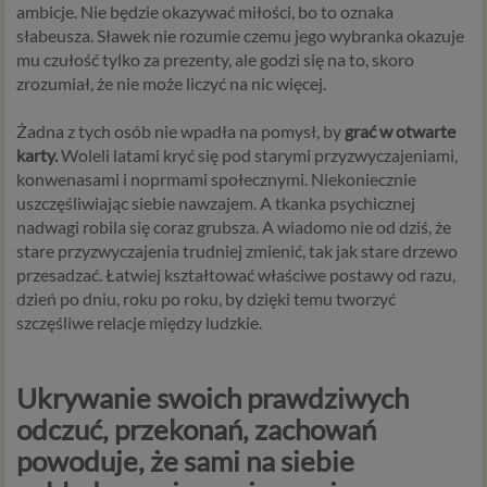
ambicje. Nie będzie okazywać miłości, bo to oznaka
słabeusza. Sławek nie rozumie czemu jego wybranka okazuje
mu czułość tylko za prezenty, ale godzi się na to, skoro
zrozumiał, że nie może liczyć na nic więcej.
Żadna z tych osób nie wpadła na pomysł, by
grać w otwarte
karty.
Woleli latami kryć się pod starymi przyzwyczajeniami,
konwenasami i noprmami społecznymi. Niekoniecznie
uszczęśliwiając siebie nawzajem. A tkanka psychicznej
nadwagi robila się coraz grubsza. A wiadomo nie od dziś, że
stare przyzwyczajenia trudniej zmienić, tak jak stare drzewo
przesadzać. Łatwiej kształtować właściwe postawy od razu,
dzień po dniu, roku po roku, by dzięki temu tworzyć
szczęśliwe relacje między ludzkie.
Ukrywanie swoich prawdziwych
odczuć, przekonań, zachowań
powoduje, że sami na siebie