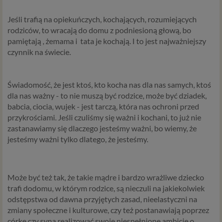
Jeśli trafią na opiekuńczych, kochających, rozumiejących
rodziców, to wracają do domu z podniesioną głową, bo
pamiętają , żemama i tata je kochają. I to jest najważniejszy
czynnik na świecie.
Świadomość, że jest ktoś, kto kocha nas dla nas samych, ktoś
dla nas ważny - to nie muszą być rodzice, może być dziadek,
babcia, ciocia, wujek - jest tarczą, która nas ochroni przed
przykrościami. Jeśli czuliśmy się ważni i kochani, to już nie
zastanawiamy się dlaczego jesteśmy ważni, bo wiemy, że
jesteśmy ważni tylko dlatego, że jesteśmy.
Może być też tak, że takie mądre i bardzo wrażliwe dziecko
trafi dodomu, w którym rodzice, są nieczuli na jakiekolwiek
odstępstwa od dawna przyjętych zasad, nieelastyczni na
zmiany społeczne i kulturowe, czy też postanawiają poprzez
córkę czy syna realizować swoje niespełnione ambicje o