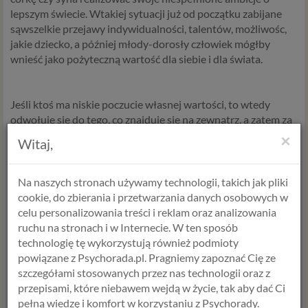
lepszym świecie. Wtakiej sytuacji już od początku zabijane
sąwszelkie przejawy indywidualności, talentów, możliwośc,
jakie dziecko, a później młody-dorosły człowiek mógłby
wnieść jako pożyteczną wartość dla siebie i dla świata.
Jeśli ktoś ma niskie poczucie własnej wartości, to wtedy
odwołuje się do tego, co znajduje się na zewnątrz, a zatem za
wszelką cenę będzie robić karierę, do granic możliwości
×
Witaj,
poświęcać się pracy, innym ludziom w dodatku w zawodzie,
który prawdopodobnie jest nie do końca zgodny z osobistymi
preferencjami. I wtedy pojawiają się myśli "muszę się bardziej
Na naszych stronach używamy technologii, takich jak pliki
postarać", "muszę jeszcze to i tamto", i ciągle nie jest dość,
cookie, do zbierania i przetwarzania danych osobowych w
ciągle jest za mało. Człowiek wytrenowany przez lata przez
celu personalizowania treści i reklam oraz analizowania
innych SAM wbija się w poczucie winy, ma poczucie wstydu.
ruchu na stronach i w Internecie. W ten sposób
Rośnie z przekonaniem, że musi zapracować na akceptację
technologię tę wykorzystują również podmioty
innych. Akceptacja jest miła, ale niekonieczna.
powiązane z Psychorada.pl. Pragniemy zapoznać Cię ze
szczegółami stosowanych przez nas technologii oraz z
przepisami, które niebawem wejdą w życie, tak aby dać Ci
pełną wiedzę i komfort w korzystaniu z Psychorady.