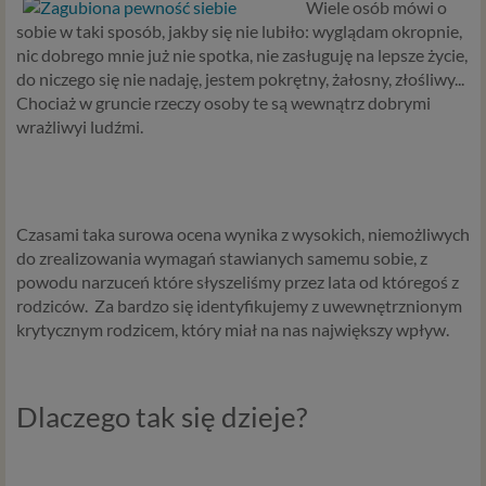
Wiele osób mówi o
sobie w taki sposób, jakby się nie lubiło: wyglądam okropnie,
nic dobrego mnie już nie spotka, nie zasługuję na lepsze życie,
do niczego się nie nadaję, jestem pokrętny, żałosny, złośliwy...
Chociaż w gruncie rzeczy osoby te są wewnątrz dobrymi
wrażliwyi ludźmi.
Czasami taka surowa ocena wynika z wysokich, niemożliwych
do zrealizowania wymagań stawianych samemu sobie, z
powodu narzuceń które słyszeliśmy przez lata od któregoś z
rodziców. Za bardzo się identyfikujemy z uwewnętrznionym
krytycznym rodzicem, który miał na nas największy wpływ.
Dlaczego tak się dzieje?