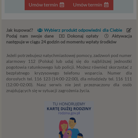
interesujące Cię oferty reklamowe (np. produktu lub
Umów termin
Umów termin
usługi, których możesz potrzebować) reklamodawcy
i ich przedstawiciele muszą mieć możliwość
przetwarzania Twoich danych. Udzielenie takiej
zgody jest całkowicie dobrowolne, i jeśli nie chcesz,
Jak kupować?
Wybierz produkt odpowiedni dla Ciebie
nie musisz jej udzielać. Dzięki naszemu rozwiązaniu
Podaj nam swoje dane
Dokonaj opłaty
Aktywacja
masz również możliwość ograniczenia zakresu lub
następuje w ciągu 24 godzin od momentu wpłaty środków
zmiany zgody w dowolnym momencie.
Jeżeli potrzebujesz natychmiastowej pomocy, zadzwoń pod numer
Twoje dane, w ramach naszych usług, przetwarzane będą
alarmowy 112 (Polska) lub udaj się do najbliższej jednostki
wyłącznie w przypadku posiadania przez nas lub inny
pogotowia ratunkowego lub policji. Możesz również skorzystać z
podmiot przetwarzający dane jednej z dopuszczonych
bezpłatnego kryzysowego telefonu wsparcia. Numer dla
dorosłych tel. 116 123 (14:00-22:00), dla młodzieży tel. 116 111
przez RODO podstaw prawnych i wyłącznie w celu
(12:00-02:00). Nasz serwis nie jest przeznaczony dla osób
dostosowanym do danej podstawy, zgodnie z opisem
znajdujących się w sytuacji zagrożenia życia.
powyżej. Twoje dane przetwarzane będą do czasu
istnienia podstawy do ich przetwarzania – czyli w
przypadku udzielenia zgody do momentu jej cofnięcia,
ograniczenia lub innych działań z Twojej strony
ograniczających tę zgodę, w przypadku niezbędności
danych do wykonania umowy – przez czas jej
wykonywania, a w przypadku, gdy podstawą