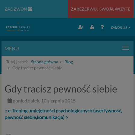
ZADZWOŃ
ZAREZERWUJ SWOJĄ WIZYTĘ
ZALOGUJ
MENU
Men
Tutaj jesteś:
Strona główna
Blog
Gdy tracisz pewność siebie
Gdy tracisz pewność siebie
poniedziałek, 10 sierpnia 2015
:: e-Trening umiejętności psychologicznych (asertywność,
pewność siebie,komunikacja) >