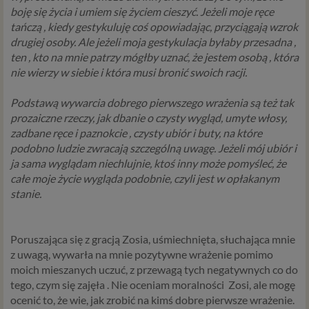
przetwarzania Twoich danych. Udzielenie takiej
boję się życia i umiem się życiem cieszyć. Jeżeli moje ręce
zgody jest całkowicie dobrowolne, i jeśli nie chcesz,
tańczą , kiedy gestykuluję coś opowiadając, przyciągają wzrok
nie musisz jej udzielać. Dzięki naszemu rozwiązaniu
drugiej osoby. Ale jeżeli moja gestykulacja byłaby przesadna ,
masz również możliwość ograniczenia zakresu lub
ten , kto na mnie patrzy mógłby uznać, że jestem osobą , która
zmiany zgody w dowolnym momencie.
nie wierzy w siebie i która musi bronić swoich racji.
Twoje dane, w ramach naszych usług, przetwarzane będą
Podstawą wywarcia dobrego pierwszego wrażenia są też tak
wyłącznie w przypadku posiadania przez nas lub inny
prozaiczne rzeczy, jak dbanie o czysty wygląd, umyte włosy,
podmiot przetwarzający dane jednej z dopuszczonych
zadbane ręce i paznokcie , czysty ubiór i buty, na które
przez RODO podstaw prawnych i wyłącznie w celu
podobno ludzie zwracają szczególną uwagę. Jeżeli mój ubiór i
dostosowanym do danej podstawy, zgodnie z opisem
ja sama wyglądam niechlujnie, ktoś inny może pomyśleć, że
powyżej. Twoje dane przetwarzane będą do czasu
całe moje życie wygląda podobnie, czyli jest w opłakanym
istnienia podstawy do ich przetwarzania – czyli w
stanie.
przypadku udzielenia zgody do momentu jej cofnięcia,
ograniczenia lub innych działań z Twojej strony
ograniczających tę zgodę, w przypadku niezbędności
Poruszająca się z gracją Zosia, uśmiechnięta, słuchająca mnie
danych do wykonania umowy – przez czas jej
z uwagą, wywarła na mnie pozytywne wrażenie pomimo
wykonywania, a w przypadku, gdy podstawą
moich mieszanych uczuć, z przewagą tych negatywnych co do
przetwarzania danych jest uzasadniony interes
tego, czym się zajęła . Nie oceniam moralności
Zosi, ale mogę
administratora – do czasu istnienia tego uzasadnionego
ocenić to, że wie, jak zrobić na kimś dobre pierwsze wrażenie.
interesu.