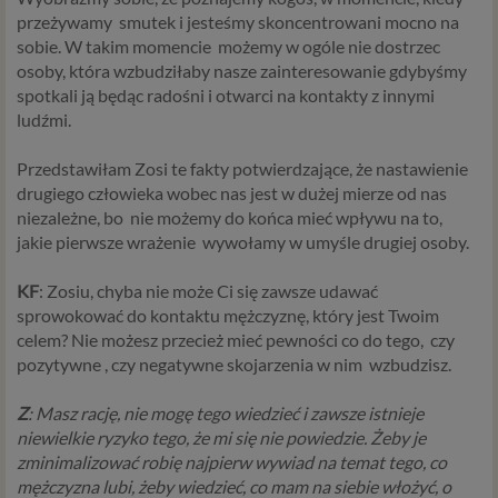
przeżywamy
smutek i jesteśmy skoncentrowani mocno na
sobie. W takim momencie
możemy w ogóle nie dostrzec
osoby, która wzbudziłaby nasze zainteresowanie gdybyśmy
spotkali ją
będąc radośni i otwarci na kontakty z innymi
ludźmi.
Przedstawiłam Zosi te fakty potwierdzające, że nastawienie
drugiego człowieka wobec nas jest w dużej mierze od nas
niezależne, bo
nie możemy do końca mieć wpływu na to,
jakie pierwsze wrażenie
wywołamy w umyśle drugiej osoby.
KF
: Zosiu, chyba nie może Ci się zawsze udawać
sprowokować do kontaktu mężczyznę, który jest Twoim
celem? Nie możesz przecież mieć pewności co do tego,
czy
pozytywne , czy negatywne skojarzenia w nim
wzbudzisz.
Z
: Masz rację,
nie mogę tego wiedzieć i zawsze istnieje
niewielkie ryzyko tego, że mi się nie powiedzie. Żeby je
zminimalizować robię najpierw wywiad na temat tego, co
mężczyzna lubi, żeby wiedzieć, co mam na siebie włożyć, o