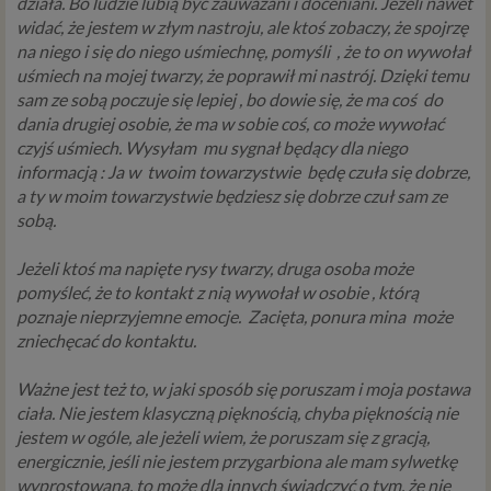
działa. Bo ludzie lubią być zauważani i doceniani. Jeżeli nawet
podstawa przetwarzania danych dotyczy
widać, że jestem w złym nastroju, ale
ktoś zobaczy, że spojrzę
przypadków, gdy ich przetwarzanie jest
na niego i się do niego uśmiechnę, pomyśli
, że to on wywołał
uzasadnione z uwagi na nasze usprawiedliwione
uśmiech na mojej twarzy, że poprawił mi nastrój. Dzięki temu
potrzeby, co obejmuje między innymi konieczność
sam ze sobą poczuje się lepiej , bo dowie się, że ma coś
do
zapewnienia bezpieczeństwa usługi (np.
dania drugiej osobie, że ma w sobie coś, co może wywołać
sprawdzenie, czy do Twojego konta nie loguje się
czyjś uśmiech. Wysyłam
mu sygnał będący dla niego
nieuprawniona osoba), dokonanie pomiarów
informacją : Ja w
twoim towarzystwie
będę czuła się dobrze,
statystycznych, ulepszania naszych usług i
a ty w moim towarzystwie będziesz się dobrze czuł sam ze
dopasowania ich do potrzeb i wygody
sobą.
użytkowników (np. personalizowanie treści w
usługach) jak również prowadzenie marketingu i
Jeżeli ktoś ma napięte rysy twarzy, druga osoba może
promocji własnych usług administratora
pomyśleć, że to kontakt z nią wywołał w osobie , którą
Psychorada.pl w serwisie administratora (np. jeśli
poznaje nieprzyjemne emocje.
Zacięta, ponura mina
może
interesujesz się psychologią dziecka i oglądasz
zniechęcać do kontaktu.
materiały na ten temat w Psychorada.pl to możemy
Ci wyświetlić reklamę na podobny temat).
Ważne jest też to, w jaki sposób się poruszam i moja postawa
Twoja dobrowolna zgoda. Aby móc pokazać
ciała. Nie jestem klasyczną pięknością, chyba pięknością nie
interesujące Cię oferty reklamowe (np. produktu lub
jestem w ogóle, ale jeżeli wiem, że poruszam się z gracją,
usługi, których możesz potrzebować) reklamodawcy
energicznie, jeśli nie jestem przygarbiona ale mam sylwetkę
i ich przedstawiciele muszą mieć możliwość
wyprostowaną, to może dla innych świadczyć o tym, że nie