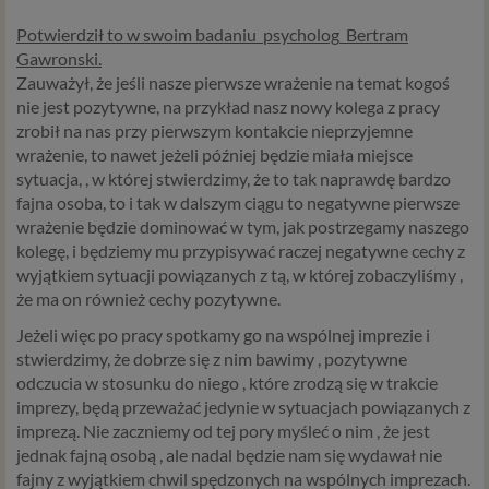
Potwierdził to w swoim badaniu
psycholog
Bertram
Gawronski.
Zauważył, że jeśli nasze pierwsze wrażenie na temat kogoś
nie jest pozytywne, na przykład nasz nowy kolega z pracy
zrobił na nas przy pierwszym kontakcie nieprzyjemne
wrażenie, to nawet jeżeli później będzie miała miejsce
sytuacja, , w której stwierdzimy, że to tak naprawdę bardzo
fajna osoba, to i tak w dalszym ciągu to negatywne pierwsze
wrażenie będzie dominować w tym, jak postrzegamy naszego
kolegę, i będziemy mu przypisywać raczej negatywne cechy z
wyjątkiem sytuacji powiązanych z tą, w której zobaczyliśmy ,
że ma on również cechy pozytywne.
Jeżeli więc po pracy spotkamy go na wspólnej imprezie i
stwierdzimy, że dobrze się z nim bawimy , pozytywne
odczucia w stosunku do niego , które zrodzą się w trakcie
imprezy, będą przeważać jedynie w sytuacjach powiązanych z
imprezą. Nie zaczniemy od tej pory myśleć o nim , że jest
jednak fajną osobą , ale nadal będzie nam się wydawał nie
fajny z wyjątkiem chwil spędzonych na wspólnych imprezach.