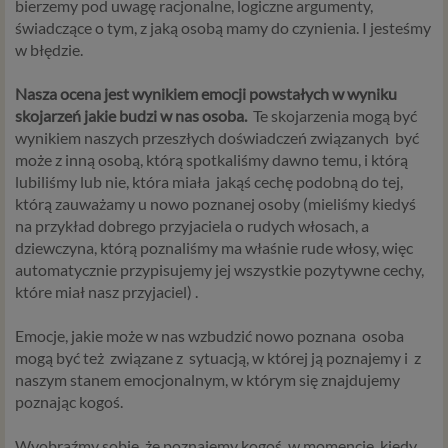
bierzemy pod uwagę racjonalne, logiczne argumenty,
świadczące o tym, z jaką osobą mamy do czynienia. I jesteśmy
w błędzie.
Nasza ocena jest wynikiem emocji powstałych w wyniku
skojarzeń jakie budzi w nas osoba.
Te skojarzenia mogą być
wynikiem naszych przeszłych doświadczeń związanych
być
może z inną
osobą, którą spotkaliśmy dawno temu, i którą
lubiliśmy lub nie, która miała
jakąś cechę podobną do tej,
którą zauważamy
u nowo poznanej osoby (mieliśmy kiedyś
na przykład dobrego przyjaciela o rudych włosach, a
dziewczyna, którą poznaliśmy ma właśnie rude włosy, więc
automatycznie przypisujemy jej wszystkie pozytywne cechy,
które miał nasz przyjaciel) .
Emocje, jakie może w nas wzbudzić nowo poznana
osoba
mogą być też
związane z
sytuacją, w której ją poznajemy i
z
naszym stanem emocjonalnym, w którym się znajdujemy
poznając kogoś.
Wyobraźmy sobie, że poznajemy kogoś, w momencie, kiedy