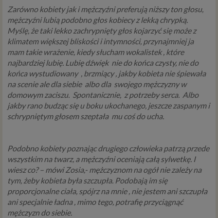
osobowych, jakie może mieć miejsce po 25 maja 2018 r. w
Zarówno kobiety jak i mężczyźni preferują niższy ton głosu,
związku z korzystaniem z naszych usług. Prosimy Cię o jej
mężczyźni lubią podobno głos kobiecy z lekką chrypką.
przeczytanie, nie zajmie to więcej niż kilka minut.
Myślę, że taki lekko zachrypnięty głos kojarzyć się może z
klimatem większej bliskości i intymności, przynajmniej ja
Czym są dane osobowe
mam takie wrażenie, kiedy słucham wokalistek , które
Dane osobowe to, zgodnie z RODO, informacje o
najbardziej lubię. Lubię dźwięk
nie do końca czysty, nie do
zidentyfikowanej lub możliwej do zidentyfikowania
końca wystudiowany
, brzmiący , jakby kobieta nie śpiewała
osobie fizycznej. W przypadku korzystania z naszego
na scenie ale dla siebie
albo dla
swojego mężczyzny w
serwisu takimi danymi są np. adres e-mail, adres IP lub
domowym zaciszu.
Spontanicznie,
z potrzeby serca.
Albo
Twoje dane w serwisie konsultacyjnym czy w innej
jakby rano budząc się u boku ukochanego, jeszcze zaspanym i
usłudze oferowanej przez Psychoradę. Dane osobowe
schrypniętym głosem szeptała
mu coś do ucha.
mogą być zapisywane w plikach cookies lub podobnych
technologiach (np. local storage) instalowanych przez nas
lub naszych Zaufanych Partnerów na naszych stronach i
Podobno kobiety poznając drugiego człowieka patrzą przede
urządzeniach, których używasz podczas korzystania z
wszystkim na twarz, a mężczyźni oceniają całą sylwetkę. I
naszych usług.
wiesz co? – mówi Zosia,- mężczyznom na ogół nie zależy na
tym, żeby kobieta była szczupła. Podobają im się
Podstawa i cel przetwarzania
proporcjonalne ciała, spójrz na mnie , nie jestem ani szczupła
ani specjalnie ładna , mimo tego, potrafię przyciągnąć
Przetwarzanie danych osobowych wymaga podstawy
mężczyzn do siebie.
prawnej. RODO przewiduje kilka rodzajów takich