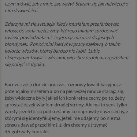
czym mówić, żeby mnie zauważył. Staram się jak najwięcej o
nim dowiedzieć.
Zdarzyła mi się sytuacja, kiedy musiałam przefarbować
włosy, bo żona mężczyzny, którego miałam spróbować
uwieść powiedziała mi, że jej mąż ma uraz do jasnych
blondynek.
Ponoć miał kiedyś w pracy szefową
o takim
kolorze włosów, której bardzo nie lubił.
Lubię
eksperymentować z włosami, więc bez problemu zgodziłam
się pobyć szatynką.
Bardzo często ludzie podczas rozmowy kwalifikacyjnej z
potencjalnym szefem albo na pierwszej randce starają się,
żeby widoczne były jakieś ich konkretne cechy, po to, żeby
sprostać oczekiwaniom drugiej strony. Ale ma to sens tylko
wtedy, jeżeli to, co podkreślamy
to naprawdę nasze cechy, z
którymi się identyfikujemy, jeżeli nie udajemy, bo nie ma
sensu udawać przed kimś, z kim chcemy utrzymać
długotrwały kontakt.