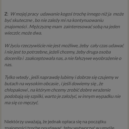
Z
:
W mojej pracy
udawanie kogoś trochę innego niż ja
może
być skuteczne , bo nie zależy mi na kontynuowaniu
znajomości . Mężczyznę mam
zainteresować sobą na jeden
wieczór, może dwa.
W życiu rzeczywiście nie jest możliwe, żeby
cały czas udawać
i nie jest to potrzebne, jeżeli chcemy, żeby druga osoba
doceniła i
zaakceptowała nas, a nie fałszywe wyobrażenie o
nas.
Tylko wtedy , jeśli naprawdę lubimy i dobrze się czujemy w
butach na wysokim obcasie , i jeśli dowiemy się , że
chłopakowi , na którym chcemy zrobić dobre wrażenie
podobają się szpilki, warto je założyć, w innym wypadku nie
ma się co męczyć.
Niektórzy uważają, że jednak opłaca się na początku
znajomości trochę poudawać, żeby wytworzyć w umyśle