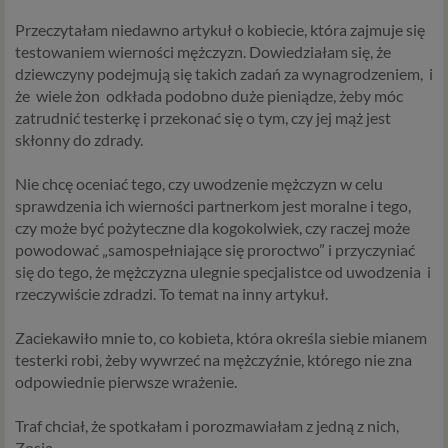
Przeczytałam niedawno artykuł o kobiecie, która zajmuje się
testowaniem wierności mężczyzn. Dowiedziałam się, że
dziewczyny podejmują się takich zadań za wynagrodzeniem
,
i
że
wiele żon
odkłada podobno duże pieniądze, żeby móc
zatrudnić testerkę i przekonać się o tym, czy jej mąż jest
skłonny do zdrady.
Nie chcę oceniać tego, czy uwodzenie mężczyzn w celu
sprawdzenia ich wierności partnerkom jest moralne i tego,
czy może być pożyteczne dla kogokolwiek
, czy raczej może
powodować „samospełniające się proroctwo” i przyczyniać
się do tego, że mężczyzna ulegnie specjalistce od uwodzenia
i
rzeczywiście zdradzi. To temat na inny artykuł.
Zaciekawiło mnie to, co kobieta, która określa siebie mianem
testerki robi, żeby wywrzeć na mężczyźnie, którego nie zna
odpowiednie pierwsze wrażenie.
Traf chciał, że spotkałam
i
porozmawiałam
z
jedną z nich,
Zosią.