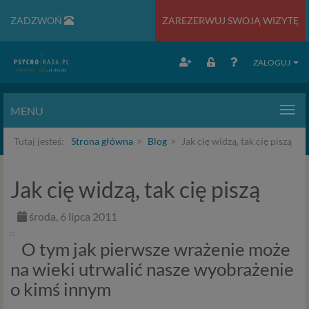
ZADZWOŃ
ZAREZERWUJ SWOJĄ WIZYTĘ
ZALOGUJ
MENU
Men
Tutaj jesteś:
Strona główna
Blog
Jak cię widzą, tak cię piszą
Jak cię widzą, tak cię piszą
środa, 6 lipca 2011
O tym jak pierwsze wrażenie może
na wieki utrwalić nasze wyobrażenie
o kimś innym