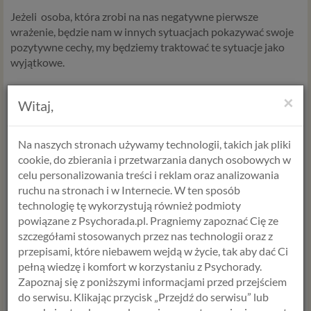
Jeżeli
osoba, która zrobi na nas negatywne pierwsze
wrażenie, będzie nam w innych
sytuacjach pokazywać swoje
pozytywne cechy, my będziemy
traktować te sytuacje jako
wyjątkowe.
×
Kluczem do zatarcia pierwszego wrażenia, jest próba jego
Witaj,
zmiany w wielu różnych kontekstach.
Więc potrzeba jak
najwięcej takich uznanych przez nas za wyjątkowe
sytuacji, w
Na naszych stronach używamy technologii, takich jak pliki
których zachowanie naszego kolegi wzbudzi w nas
cookie, do zbierania i przetwarzania danych osobowych w
pozytywne wrażenie, żeby negatywne pierwsze wrażenie
celu personalizowania treści i reklam oraz analizowania
zaczęło tracić swoją moc.
ruchu na stronach i w Internecie. W ten sposób
technologię tę wykorzystują również podmioty
powiązane z Psychorada.pl. Pragniemy zapoznać Cię ze
I jeżeli pierwsze
wrażenie jakie na nas kolega wywarł miało
szczegółami stosowanych przez nas technologii oraz z
miejsce w pracy, nie zmienimy
tego przekonania o nim, jeżeli
przepisami, które niebawem wejdą w życie, tak aby dać Ci
tylko w pracy zacznie pokazywać nam, że ma wiele
cech
pełną wiedzę i komfort w korzystaniu z Psychorady.
przeczących temu naszemu pierwszemu wrażeniu.
Skuteczne
Zapoznaj się z poniższymi informacjami przed przejściem
dla zmiany naszego przekonania o nim na pozytywne będzie
do serwisu. Klikając przycisk „Przejdź do serwisu” lub
to, jeśli zaczniemy
odkrywać
pozytywne cechy kolegi w