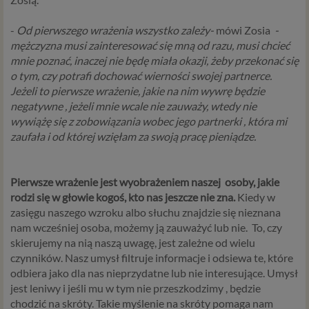
-
Od pierwszego wrażenia wszystko zależy-
mówi Zosia
-
mężczyzna musi zainteresować się mną od razu, musi chcieć
mnie poznać, inaczej nie będę miała okazji, żeby przekonać się
o tym, czy potrafi dochować wierności swojej partnerce.
Jeżeli to pierwsze wrażenie, jakie na nim wywrę będzie
negatywne , jeżeli mnie wcale nie zauważy, wtedy nie
wywiążę się z zobowiązania wobec jego partnerki , która mi
zaufała i od której wzięłam za swoją pracę pieniądze.
Pierwsze wrażenie jest wyobrażeniem naszej
osoby, jakie
rodzi się w głowie kogoś, kto nas jeszcze nie zna.
Kiedy w
zasięgu naszego wzroku albo słuchu znajdzie się nieznana
nam wcześniej osoba, możemy ją zauważyć lub nie.
To, czy
skierujemy na nią naszą uwagę, jest zależne od wielu
czynników. Nasz umysł filtruje informacje i odsiewa te, które
odbiera jako dla nas nieprzydatne lub nie interesujące. Umysł
jest leniwy i jeśli mu w tym nie przeszkodzimy , będzie
chodzić na skróty. Takie myślenie na skróty pomaga nam