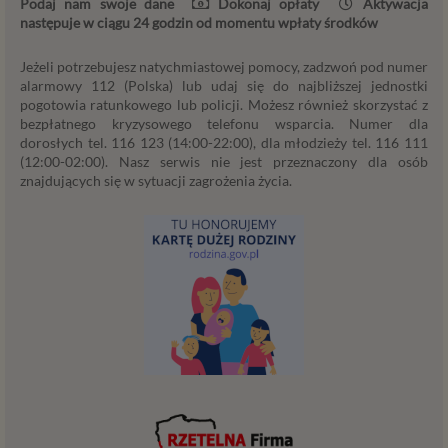
Podaj nam swoje dane
Dokonaj opłaty
Aktywacja
osobowych zebranych w związku z korzystaniem przez
następuje w ciągu 24 godzin od momentu wpłaty środków
Ciebie ze stron i aplikacji internetowych dostarczanych
przez Psychorada.pl w celach marketingowych
Jeżeli potrzebujesz natychmiastowej pomocy, zadzwoń pod numer
(obejmujących niezbędne działania analityczne i
alarmowy 112 (Polska) lub udaj się do najbliższej jednostki
pogotowia ratunkowego lub policji. Możesz również skorzystać z
zestawianie w profile marketingowe na podstawie Twojej
bezpłatnego kryzysowego telefonu wsparcia. Numer dla
aktywności na stronach internetowych) w tym ich
dorosłych tel. 116 123 (14:00-22:00), dla młodzieży tel. 116 111
przetwarzanie w plikach cookies itp. instalowanych na
(12:00-02:00). Nasz serwis nie jest przeznaczony dla osób
Twoich urządzeniach i odczytywanych z tych plików przez
znajdujących się w sytuacji zagrożenia życia.
podmioty z Psychology Consulting (serwis Psychorada.pl)
i Zaufanych Partnerów możesz w łatwy sposób wyrazić tę
zgodę, klikając w przycisk „Przejdź do serwisu” lub
zamykając to okno.
Jeśli nie chcesz wyrazić opisanej wyżej zgody lub w
ograniczyć jej zakres prosimy o kliknięcie w „Ustawienia
zaawansowane”. Wyrażenie zgody jest dobrowolne. W
każdym momencie możesz także edytować Twoje
preferencje w zakresie udzielonej zgody, w tym nawet
wycofać ją całkowicie.
Powyższa zgoda dotyczy przetwarzania w celach
marketingowych innych niż własne cele podmiotów z