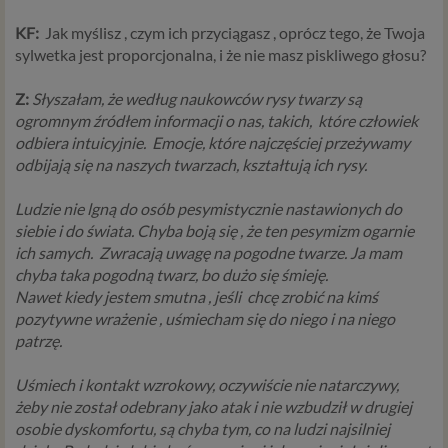
podstaw prawnych dla przetwarzania danych, a w
KF:
Jak myślisz , czym ich przyciągasz , oprócz tego, że Twoja
przypadkach korzystania z naszych usług wystąpią, co do
sylwetka jest proporcjonalna, i że nie masz piskliwego głosu?
zasady trzy z nich:
Niezbędność przetwarzania do zawarcia lub
Z:
Słyszałam, że według naukowców rysy twarzy są
wykonania umowy, której jesteś stroną. Umowa to,
ogromnym źródłem informacji o nas, takich,
które człowiek
w naszym przypadku, regulamin serwisu i
odbiera intuicyjnie.
Emocje, które najczęściej przeżywamy
informacje na stronach ofertowych danej usługi.
odbijają się na naszych twarzach, kształtują ich rysy.
Jeśli zatem zawieramy z Tobą umowę o realizację
danej usługi, to możemy przetwarzać Twoje dane w
Ludzie nie lgną do osób pesymistycznie nastawionych do
zakresie niezbędnym do realizacji tej umowy. W
siebie i do świata. Chyba boją się , że ten pesymizm ogarnie
przypadku, gdy zakładasz u nas konto, to umowa o
ich samych.
Zwracają uwagę na pogodne twarze. Ja mam
dostarczenie tego konta upoważnia nas do
chyba taka pogodną twarz, bo dużo się śmieję.
przetwarzania danych niezbędnych do jego
Nawet kiedy jestem smutna , jeśli
chcę zrobić na kimś
zapewnienia (np. danych podanych przez Ciebie w
pozytywne wrażenie , uśmiecham się do niego i na niego
profilu tego konta). Bez tej możliwości nie bylibyśmy
patrzę.
w stanie zapewnić Ci usługi, a Ty nie mógłbyś z niej
korzystać.
Uśmiech i kontakt wzrokowy, oczywiście nie natarczywy,
Niezbędność przetwarzania do celów wynikających
żeby nie został odebrany jako atak i nie wzbudził w drugiej
z prawnie uzasadnionych interesów realizowanych
osobie dyskomfortu, są chyba tym, co na ludzi najsilniej
przez administratora lub przez stronę trzecią. Ta