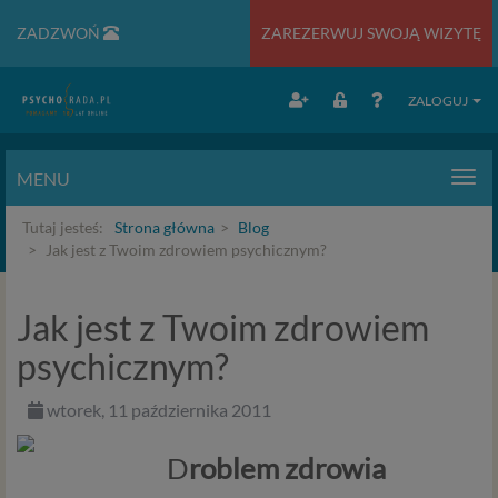
ZADZWOŃ
ZAREZERWUJ SWOJĄ WIZYTĘ
ZALOGUJ
MENU
Men
Tutaj jesteś:
Strona główna
Blog
Jak jest z Twoim zdrowiem psychicznym?
Jak jest z Twoim zdrowiem
psychicznym?
wtorek, 11 października 2011
D
roblem zdrowia