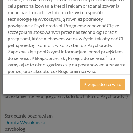
taka osoba, która jest w trakcie leczenia zaburzenia
celu personalizowania treści i reklam oraz analizowania
psychicznego – jak funkcjonuje, jak sobie radzi, a także to,
jak
ruchu na stronach i w Internecie. W ten sposób
ja się do niej odnoszę, co to dla mnie oznacza, że ktoś ma
technologię tę wykorzystują również podmioty
zdiagnozowane zaburzenie psychiczne, jak postrzegam tę
powiązane z Psychorada.pl. Pragniemy zapoznać Cię ze
osobę i jej sytuację? Czy jest w moich oczach gorsza?
szczegółami stosowanych przez nas technologii oraz z
przepisami, które niebawem wejdą w życie, tak aby dać Ci
pełną wiedzę i komfort w korzystaniu z Psychorady.
To bardzo ważne, abyśmy potrafili wykazać się względem
Zapoznaj się z poniższymi informacjami przed przejściem
osób cierpiących na zaburzenia psychiczne zrozumieniem,
do serwisu. Klikając przycisk „Przejdź do serwisu” lub
akceptacją i okazać im wsparcie, którego tak bardzo
zamykając to okno zgadzasz się na postanowienia zawarte
potrzebują aby wyzdrowieć.
poniżej oraz akceptujesz Regulamin serwisu
Psychorada.pl i Politykę Prywatności.
Przejdź do serwisu
Czasami wystarczy usmiech, dobre słowo, czy nawet
RODO
przesłanie interesującego artykułu lub linku do Psychorady ;)
Z dniem 25 maja 2018 r. rozpoczyna obowiązywanie
Rozporządzenie Parlamentu Europejskiego i Rady (UE)
2016/679 z dnia 27 kwietnia 2016 r. w sprawie ochrony
Serdecznie pozdrawiam,
osób fizycznych w związku z przetwarzaniem danych
Dorota Wysokińska
osobowych i w sprawie swobodnego przepływu takich
psycholog