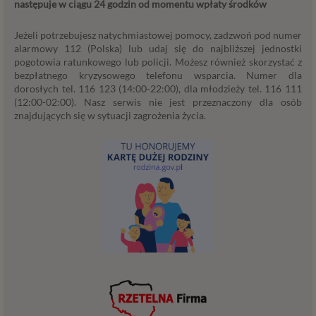
następuje w ciągu 24 godzin od momentu wpłaty środków
usługach) jak również prowadzenie marketingu i
promocji własnych usług administratora
Jeżeli potrzebujesz natychmiastowej pomocy, zadzwoń pod numer
Psychorada.pl w serwisie administratora (np. jeśli
alarmowy 112 (Polska) lub udaj się do najbliższej jednostki
interesujesz się psychologią dziecka i oglądasz
pogotowia ratunkowego lub policji. Możesz również skorzystać z
materiały na ten temat w Psychorada.pl to możemy
bezpłatnego kryzysowego telefonu wsparcia. Numer dla
Ci wyświetlić reklamę na podobny temat).
dorosłych tel. 116 123 (14:00-22:00), dla młodzieży tel. 116 111
Twoja dobrowolna zgoda. Aby móc pokazać
(12:00-02:00). Nasz serwis nie jest przeznaczony dla osób
interesujące Cię oferty reklamowe (np. produktu lub
znajdujących się w sytuacji zagrożenia życia.
usługi, których możesz potrzebować) reklamodawcy
i ich przedstawiciele muszą mieć możliwość
przetwarzania Twoich danych. Udzielenie takiej
zgody jest całkowicie dobrowolne, i jeśli nie chcesz,
nie musisz jej udzielać. Dzięki naszemu rozwiązaniu
masz również możliwość ograniczenia zakresu lub
zmiany zgody w dowolnym momencie.
Twoje dane, w ramach naszych usług, przetwarzane będą
wyłącznie w przypadku posiadania przez nas lub inny
podmiot przetwarzający dane jednej z dopuszczonych
przez RODO podstaw prawnych i wyłącznie w celu
dostosowanym do danej podstawy, zgodnie z opisem