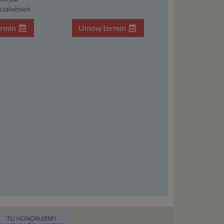
dnionych
uzależnień
ą. Ta
warzanie
rmin
Umów termin
ejmuje
ba),
zowanie
łasnych
śli
t w
zania
eśli nie
nież
encie.
ypadku