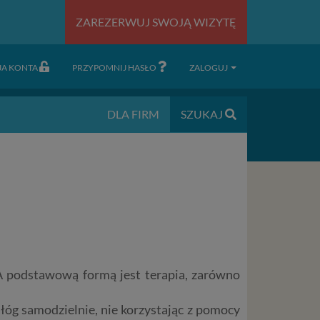
ZAREZERWUJ SWOJĄ WIZYTĘ
JA KONTA
PRZYPOMNIJ HASŁO
ZALOGUJ
DLA FIRM
SZUKAJ
. A podstawową formą jest terapia, zarówno
ałóg samodzielnie, nie korzystając z pomocy