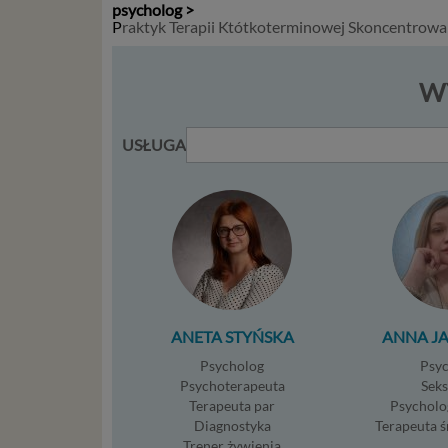
psycholog >
takimi d
P
raktyk Terapii Któtkoterminowej Skoncentrowa
konsulta
mogą być
storage)
WY
stronach
USŁUGA
Podsta
Przetwa
kilka ro
przypadk
Ni
st
st
re
ANETA STYŃSKA
ANNA J
ni
Psycholog
Psy
to
Psychoterapeuta
Sek
da
Terapeuta par
Psycholo
w p
Diagnostyka
Terapeuta 
usł
Trener żywienia