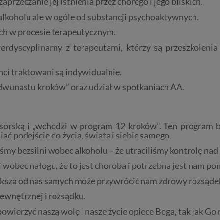
zeczanie jej istnienia przez chorego i jego bliskich.
alkoholu ale w ogóle od substancji psychoaktywnych.
ych w procesie terapeutycznym.
erdyscyplinarny z terapeutami, którzy są przeszkolenia
nci traktowani są indywidualnie.
dwunastu kroków” oraz udział w spotkaniach AA.
nsorską i „wchodzi w program 12 kroków”.
Ten program b
ać podejście do życia, świata i siebie samego.
eśmy bezsilni wobec alkoholu – że utraciliśmy kontrolę na
 wobec nałogu, że to jest choroba i potrzebna jest nam p
iększa od nas samych może przywrócić nam zdrowy rozsąde
wnętrznej i rozsądku.
powierzyć naszą wolę i nasze życie opiece Boga, tak jak Go