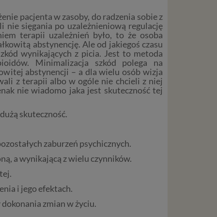
enie pacjenta w zasoby, do radzenia sobie z
li nie sięgania po uzależnieniową regulację
em terapii uzależnień było, to że osoba
ałkowitą abstynencję. Ale od jakiegoś czasu
zkód wynikających z picia. Jest to metoda
pioidów. Minimalizacja szkód polega na
owitej abstynencji – a dla wielu osób wizja
i z terapii albo w ogóle nie chcieli z niej
enak nie wiadomo jaka jest skuteczność tej
 dużą skuteczność.
 pozostałych zaburzeń psychicznych.
oną, a wynikającą z wielu czynników.
ej.
ia i jego efektach.
 dokonania zmian w życiu.