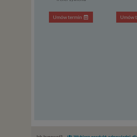
Ni
in
po
Umów termin
Umów t
je
mi
sp
do
do
tr
usł
int
Ps
Tw
re
re
Two
ch
mo
Twoje da
posiadan
Jak kupować?
Wybierz produkt odpowiedni dla