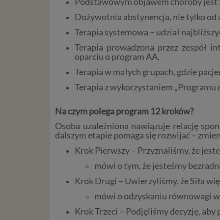
Podstawowym objawem choroby jest zapr
Dożywotnia abstynencja, nie tylko od 
Terapia systemowa – udział najbliższ
Terapia prowadzona przez zespół int
oparciu o program AA.
Terapia w małych grupach, gdzie pacje
T
erapia z wykorzystaniem „Programu 
Na czym polega program 12 kroków?
Osoba uzależniona nawiązuje relację spo
dalszym etapie pomaga się rozwijać – zmieni
Krok Pierwszy – Przyznaliśmy, że jest
mówi o tym, że jesteśmy bezradni
Krok Drugi – Uwierzyliśmy, że Siła w
mówi o odzyskaniu równowagi we
Krok Trzeci – Podjęliśmy decyzję, aby 