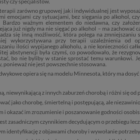
isty czy specjalistów.
terapii zarówno grupowej jak i indywidualnej jest wyposaż
mi emocjami czy sytuacjami, bez sięgania po alkohol, czy
. Bardzo ważnym elementem do niedawna, czy założeni
ejąca już nigdy ma nie sięgać po alkohol – ma zachować c
dza się inną możliwość, która polega na zmniejszaniu s
iej wykorzystywana przy terapii uzależnienia od o
zaniu ilości wypijanego alkoholu, a nie konieczności całk
itej abstynencji była czymś, co powodowało, że rezygnowal
stać, bo nie byliby w stanie sprostać temu warunkowi. J
, ponieważ nie jest powszechnie stosowana.
odwykowe opiera się na modelu Minnesota, który ma dosyć
ną, niewynikającą z innych zaburzeń chorobą i różni się od
wać jako chorobę, śmiertelną i postępującą, ale niezawini
 i okazać im zrozumienie i poszanowanie godności osobist
est zasadniczym czynnikiem decydującym o przebiegu leczen
 identyfikację z objawami choroby i wywołanie potrzeby