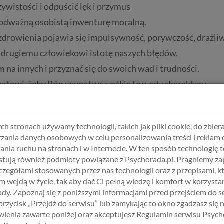
ywistości i odpuścić lęk i przymus
 odważną osobistą inwenturę moralną.
 zdrowienia pojawia się impulsywność, porywczość, drażli
i drugiemu człowiekowi istotę naszych błędów.
 na innych i przyznać się do swoich wad i trudności.
 gotowi, żeby Bóg usunął wszystkie te wady charakteru.
ptacji siebie.
o w pokorze, aby usunął nasze braki.
ch stronach używamy technologii, takich jak pliki cookie, do zbiera
ększych od niego samego i chce się nauczyć aby wady nie by
zania danych osobowych w celu personalizowania treści i reklam 
ch osób, które skrzywdziliśmy, i staliśmy się gotowi zado
ania ruchu na stronach i w Internecie. W ten sposób technologię t
tują również podmioty powiązane z Psychorada.pl. Pragniemy z
iadomy krzywd wyrządzonych innym i ma zamiar się z tym z
zczegółami stosowanych przez nas technologii oraz z przepisami, k
sobiście wszystkim, wobec których było to możliwe, z w
 wejdą w życie, tak aby dać Ci pełną wiedzę i komfort w korzystan
dy. Zapoznaj się z poniższymi informacjami przed przejściem do s
órych skrzywdził.
 przycisk „Przejdź do serwisu” lub zamykając to okno zgadzasz się 
ienia zawarte poniżej oraz akceptujesz Regulamin serwisu Psych
osobistą inwenturę, z miejsca przyznając się do popełnia