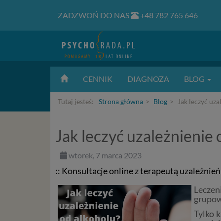
ZADZWOŃ DO NAS
+48 782 765 646
CENNIK
DIAGNOZA
BLOG
Tutaj jesteś:
Strona główna
Blog
Jak leczyć uza
Jak leczyć uzależnienie 
wtorek, 7 marca 2023
:: Konsultacje online z terapeutą uzależnie
Leczen
grupow
Tylko 