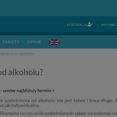
REJESTRACJA
AKTYWAC
PAKIETY
OPINIE
leżnienie od alkoholu?
od alkoholu?
ń - umów najbliższy termin >
ie uzależnienia od alkoholu nie jest łatwe i trwa długo
a jak indywidualna.
kilkunastu na sto osób uzależnionych udaje się pokonać n