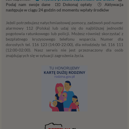
prawnej. RODO przewiduje kilka rodzajów takich
Podaj nam swoje dane
Dokonaj opłaty
Aktywacja
podstaw prawnych dla przetwarzania danych, a w
następuje w ciągu 24 godzin od momentu wpłaty środków
przypadkach korzystania z naszych usług wystąpią, co do
zasady trzy z nich:
Jeżeli potrzebujesz natychmiastowej pomocy, zadzwoń pod numer
alarmowy 112 (Polska) lub udaj się do najbliższej jednostki
Niezbędność przetwarzania do zawarcia lub
pogotowia ratunkowego lub policji. Możesz również skorzystać z
wykonania umowy, której jesteś stroną. Umowa to,
bezpłatnego kryzysowego telefonu wsparcia. Numer dla
w naszym przypadku, regulamin serwisu i
dorosłych tel. 116 123 (14:00-22:00), dla młodzieży tel. 116 111
informacje na stronach ofertowych danej usługi.
(12:00-02:00). Nasz serwis nie jest przeznaczony dla osób
Jeśli zatem zawieramy z Tobą umowę o realizację
znajdujących się w sytuacji zagrożenia życia.
danej usługi, to możemy przetwarzać Twoje dane w
zakresie niezbędnym do realizacji tej umowy. W
przypadku, gdy zakładasz u nas konto, to umowa o
dostarczenie tego konta upoważnia nas do
przetwarzania danych niezbędnych do jego
zapewnienia (np. danych podanych przez Ciebie w
profilu tego konta). Bez tej możliwości nie bylibyśmy
w stanie zapewnić Ci usługi, a Ty nie mógłbyś z niej
korzystać.
Niezbędność przetwarzania do celów wynikających
z prawnie uzasadnionych interesów realizowanych