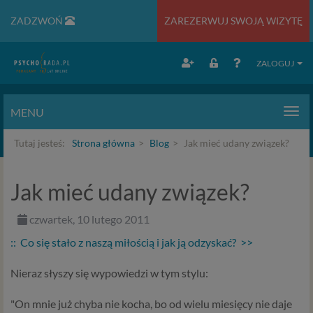
ZADZWOŃ
ZAREZERWUJ SWOJĄ WIZYTĘ
ZALOGUJ
MENU
Men
Tutaj jesteś:
Strona główna
Blog
Jak mieć udany związek?
Jak mieć udany związek?
czwartek, 10 lutego 2011
:: Co się stało z naszą miłością i jak ją odzyskać? >>
Nieraz słyszy się wypowiedzi w tym stylu:
"On mnie już chyba nie kocha, bo od wielu miesięcy nie daje