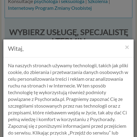
Konsultacje
psychologa
i
seksuologa
|
Szkolenia
|
Internetowy Program Zmiany Osobistej
WYBIERZ USŁUGĘ, SPECJALISTĘ
I TERMIN
×
Witaj,
USŁUGA
Na naszych stronach używamy technologii, takich jak pliki
cookie, do zbierania i przetwarzania danych osobowych w
celu personalizowania treści i reklam oraz analizowania
ruchu na stronach i w Internecie. W ten sposób
technologię tę wykorzystują również podmioty
powiązane z Psychorada.pl. Pragniemy zapoznać Cię ze
szczegółami stosowanych przez nas technologii oraz z
przepisami, które niebawem wejdą w życie, tak aby dać Ci
ANETA STYŃSKA
ANNA JABŁOŃSKA
pełną wiedzę i komfort w korzystaniu z Psychorady.
Psycholog
Psycholog
Zapoznaj się z poniższymi informacjami przed przejściem
Psychoterapeuta
Seksuolog
do serwisu. Klikając przycisk „Przejdź do serwisu” lub
Terapeuta par
Psycholog dziecięcy