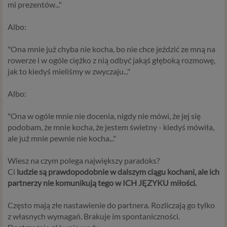
mi prezentów..."
Albo:
"Ona mnie już chyba nie kocha, bo nie chce jeździć ze mną na
rowerze i w ogóle ciężko z nią odbyć jakąś głęboką rozmowę,
jak to kiedyś mieliśmy w zwyczaju..."
Albo:
"Ona w ogóle mnie nie docenia, nigdy nie mówi, że jej się
podobam, że mnie kocha, że jestem świetny - kiedyś mówiła,
ale już mnie pewnie nie kocha..."
Wiesz na czym polega największy paradoks?
Ci
ludzie są prawdopodobnie w dalszym ciągu kochani, ale ich
partnerzy nie komunikują tego w ICH JĘZYKU miłości.
Często mają złe nastawienie do partnera. Rozliczają go tylko
z własnych wymagań. Brakuje im spontaniczności.