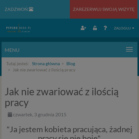
ZADZWOŃ
ZAREZERWUJ SWOJĄ WIZYTĘ
ZALOGUJ
MENU
Men
Tutaj jesteś:
Strona główna
Blog
Jak nie zwariować z ilością pracy
Jak nie zwariować z ilością
pracy
czwartek, 3 grudnia 2015
"Ja jestem
kobieta pracująca, żadnej
pracy się nie boję".