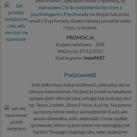
Jeśli trudno Ci poradzić sobie z tęsknotą, to
zapraszam Cię do podzielenia się z tym z
psychologami z Psychorady
na Skypie lub przez
email z Psychorady. Razem łatwiej poradzić sobie
z tym, co trudne.
PROMOCJA
Kupon rabatowy - 20%
Ważny do 27.12.2015
Kod kuponu:
InqwfART
Podpowiedź
Jeśli tylko masz taką możliwość, zdecyduj się na
zakupy internetowe. Możesz je zrobić w lokalnym
sklepie (jeśli oferuje taką usługę) lub w dużej sieci
np. Tesco, Leclerc, Alma, Frisco, A.pl itp. Na pewno
są rzeczy, które wolisz samodzielnie kupić, ale
woda mineralna, soki, ziemniaki, i inne ciężkie
sprawunki, które są potrzebne nie wymagają tak
bardzo Twojego czujnego oka, więc spokojnie