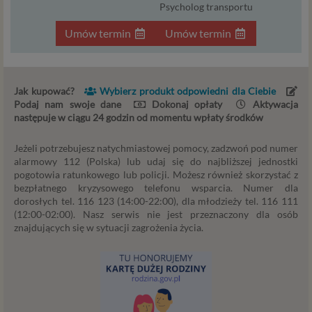
Psycholog transportu
Jeśli chcesz zgodzić się na przetwarzanie przez podmioty z
Psychology Consulting Aneta Styńska (serwis
Umów termin
Umów termin
Psychorada.pl) i Zaufanych Partnerów Twoich danych
osobowych zebranych w związku z korzystaniem przez
Ciebie ze stron i aplikacji internetowych dostarczanych
Jak kupować?
Wybierz produkt odpowiedni dla Ciebie
przez Psychorada.pl w celach marketingowych
Podaj nam swoje dane
Dokonaj opłaty
Aktywacja
(obejmujących niezbędne działania analityczne i
następuje w ciągu 24 godzin od momentu wpłaty środków
zestawianie w profile marketingowe na podstawie Twojej
aktywności na stronach internetowych) w tym ich
Jeżeli potrzebujesz natychmiastowej pomocy, zadzwoń pod numer
przetwarzanie w plikach cookies itp. instalowanych na
alarmowy 112 (Polska) lub udaj się do najbliższej jednostki
Twoich urządzeniach i odczytywanych z tych plików przez
pogotowia ratunkowego lub policji. Możesz również skorzystać z
podmioty z Psychology Consulting (serwis Psychorada.pl)
bezpłatnego kryzysowego telefonu wsparcia. Numer dla
i Zaufanych Partnerów możesz w łatwy sposób wyrazić tę
dorosłych tel. 116 123 (14:00-22:00), dla młodzieży tel. 116 111
(12:00-02:00). Nasz serwis nie jest przeznaczony dla osób
zgodę, klikając w przycisk „Przejdź do serwisu” lub
znajdujących się w sytuacji zagrożenia życia.
zamykając to okno.
Jeśli nie chcesz wyrazić opisanej wyżej zgody lub w
ograniczyć jej zakres prosimy o kliknięcie w „Ustawienia
zaawansowane”. Wyrażenie zgody jest dobrowolne. W
każdym momencie możesz także edytować Twoje