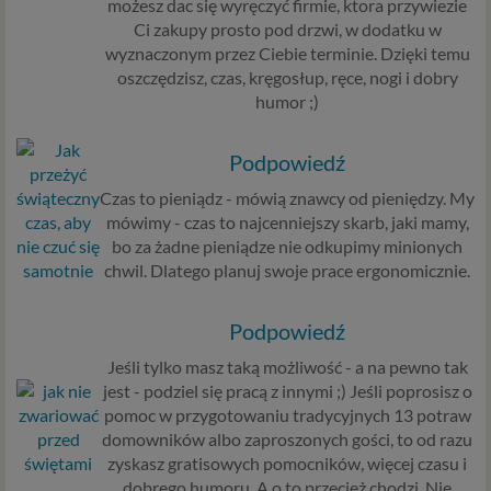
możesz dac się wyręczyć firmie, ktora przywiezie
Ci zakupy prosto pod drzwi, w dodatku w
wyznaczonym przez Ciebie terminie. Dzięki temu
oszczędzisz, czas, kręgosłup, ręce, nogi i dobry
humor ;)
Podpowiedź
Czas to pieniądz - mówią znawcy od pieniędzy. My
mówimy - czas to najcenniejszy skarb, jaki mamy,
bo za żadne pieniądze nie odkupimy minionych
chwil. Dlatego planuj swoje prace ergonomicznie.
Podpowiedź
Jeśli tylko masz taką możliwość - a na pewno tak
jest - podziel się pracą z innymi ;) Jeśli poprosisz o
pomoc w przygotowaniu tradycyjnych 13 potraw
domowników albo zaproszonych gości, to od razu
zyskasz gratisowych pomocników, więcej czasu i
dobrego humoru. A o to przecież chodzi. Nie