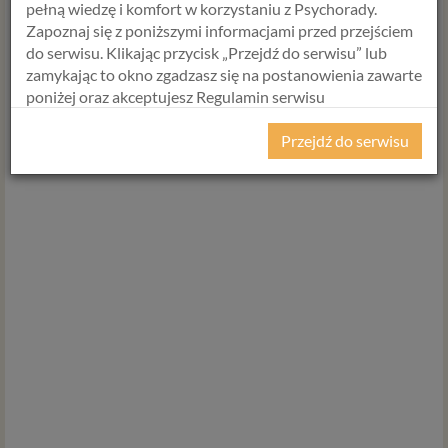
pełną wiedzę i komfort w korzystaniu z Psychorady.
Zapoznaj się z poniższymi informacjami przed przejściem
do serwisu. Klikając przycisk „Przejdź do serwisu” lub
zamykając to okno zgadzasz się na postanowienia zawarte
poniżej oraz akceptujesz Regulamin serwisu
Psychorada.pl i Politykę Prywatności.
Przejdź do serwisu
RODO
Z dniem 25 maja 2018 r. rozpoczyna obowiązywanie
Rozporządzenie Parlamentu Europejskiego i Rady (UE)
2016/679 z dnia 27 kwietnia 2016 r. w sprawie ochrony
osób fizycznych w związku z przetwarzaniem danych
osobowych i w sprawie swobodnego przepływu takich
danych oraz uchylenia dyrektywy 95/46/WE (określane
popularnie jako „RODO”). RODO obowiązywać będzie w
identycznym zakresie we wszystkich krajach Unii
Europejskiej, a więc także w Polsce i wprowadza szereg
zmian w zasadach regulujących przetwarzanie danych
osobowych, które będą miały wpływ na wiele dziedzin
życia, w tym na korzystanie z usług internetowych, takich