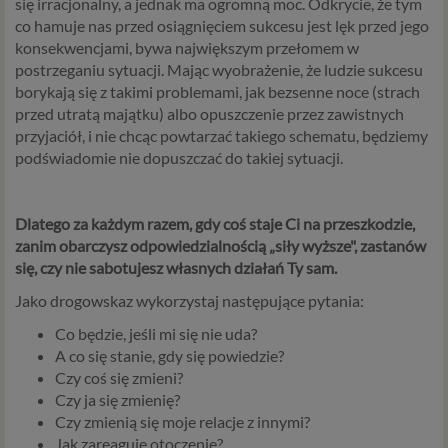
zmian w zasadach regulujących przetwarzanie danych
się irracjonalny, a jednak ma ogromną moc. Odkrycie, że tym
osobowych, które będą miały wpływ na wiele dziedzin
co hamuje nas przed osiągnięciem sukcesu jest lęk przed jego
życia, w tym na korzystanie z usług internetowych, takich
konsekwencjami, bywa największym przełomem w
jak między innymi usługi serwisu Psychorada.pl. W tej
postrzeganiu sytuacji. Mając wyobrażenie, że ludzie sukcesu
informacji przedstawiamy skrót najważniejszych
borykają się z takimi problemami, jak bezsenne noce (strach
zagadnień dotyczących przetwarzania Twoich danych
przed utratą majątku) albo opuszczenie przez zawistnych
osobowych, jakie może mieć miejsce po 25 maja 2018 r. w
przyjaciół, i nie chcąc powtarzać takiego schematu, będziemy
związku z korzystaniem z naszych usług. Prosimy Cię o jej
podświadomie nie dopuszczać do takiej sytuacji.
przeczytanie, nie zajmie to więcej niż kilka minut.
Czym są dane osobowe
Dlatego za każdym razem, gdy coś staje Ci na przeszkodzie,
zanim obarczysz odpowiedzialnością „siły wyższe", zastanów
Dane osobowe to, zgodnie z RODO, informacje o
się, czy nie sabotujesz własnych działań Ty sam.
zidentyfikowanej lub możliwej do zidentyfikowania
osobie fizycznej. W przypadku korzystania z naszego
Jako drogowskaz wykorzystaj następujące pytania:
serwisu takimi danymi są np. adres e-mail, adres IP lub
Co będzie, jeśli mi się nie uda?
Twoje dane w serwisie konsultacyjnym czy w innej
A co się stanie, gdy się powiedzie?
usłudze oferowanej przez Psychoradę. Dane osobowe
Czy coś się zmieni?
mogą być zapisywane w plikach cookies lub podobnych
Czy ja się zmienię?
technologiach (np. local storage) instalowanych przez nas
Czy zmienią się moje relacje z innymi?
lub naszych Zaufanych Partnerów na naszych stronach i
Jak zareaguje otoczenie?