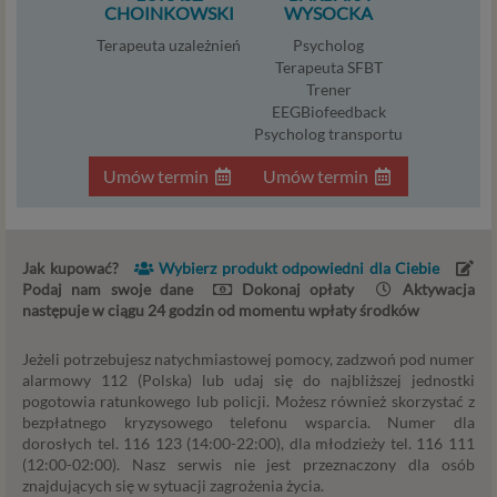
CHOINKOWSKI
WYSOCKA
ograniczających tę zgodę, w przypadku niezbędności
danych do wykonania umowy – przez czas jej
Terapeuta uzależnień
Psycholog
wykonywania, a w przypadku, gdy podstawą
Terapeuta SFBT
przetwarzania danych jest uzasadniony interes
Trener
administratora – do czasu istnienia tego uzasadnionego
EEGBiofeedback
Psycholog transportu
interesu.
Umów termin
Umów termin
Administratorzy
Administratorami Twoich danych osobowych Psychology
Consulting Aneta Styńska właściciel serwisu
Jak kupować?
Wybierz produkt odpowiedni dla Ciebie
internetowego Psychorada.pl. Pełne dane administratora
Podaj nam swoje dane
Dokonaj opłaty
Aktywacja
możesz sprawdzić wchodząc na podstrone Kontakt.
następuje w ciągu 24 godzin od momentu wpłaty środków
Znajdziesz tam również informację o naszych Zaufanych
Partnerach, czyli firmach i innych podmiotów, z którymi
Jeżeli potrzebujesz natychmiastowej pomocy, zadzwoń pod numer
współpracujemy głównie w zakresie administracyjnym,
alarmowy 112 (Polska) lub udaj się do najbliższej jednostki
technologicznym koniecznym do prowadzenia serwisu i
pogotowia ratunkowego lub policji. Możesz również skorzystać z
marketingowym.
bezpłatnego kryzysowego telefonu wsparcia. Numer dla
dorosłych tel. 116 123 (14:00-22:00), dla młodzieży tel. 116 111
Przekazywanie danych
(12:00-02:00). Nasz serwis nie jest przeznaczony dla osób
znajdujących się w sytuacji zagrożenia życia.