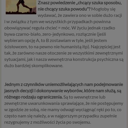
Znasz powiedzenie „chcący szuka sposobu,
nie chcący szuka powodu"?
Mogłoby się
wydawać, że zawiera ono w sobie dużo racji
i w związku z tym we wszystkich przypadkach powinna
obowiązywać reguła chcieć = móc. W życiu jednak rzadko
bywa czarno-biało, zero-jedynkowo, rozłącznie (jeśli
wybieram opcję A, to B zostawiam w tyle, jeśli jestem
ścisłowcem, to na pewno nie humanistą itp). Najczęściej jest
tak, że zarówno nasze otoczenie ze wszystkimi zewnętrznymi
sytuacjami, jak i nasza wewnętrzna konstrukcja psychiczna są
dużo bardziej skomplikowane.
Jednym z czynników uniemożliwiających nam podejmowanie
jasnych decyzji i dokonywanie wyborów, które nam służą, są
różnego rodzaju ograniczenia.
Są to wewnętrzne lub
zewnętrzne uwarunkowania sprawiające, że nie postępujemy
w zgodzie ze sobą, nie mamy odwagi wyciągnąć ręki po to, co
często nam się należy, a w najgorszym przypadku zupełnie
rezygnujemy z możliwości życia po swojemu.