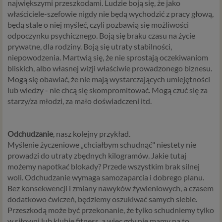
największymi przeszkodami. Ludzie boją się, że jako
właściciele-szefowie nigdy nie będą wychodzić z pracy głową,
będą stale o niej myśleć, czyli pozbawią się możliwości
odpoczynku psychicznego. Boją się braku czasu na życie
prywatne, dla rodziny. Boją się utraty stabilności,
niepowodzenia. Martwią się, że nie sprostają oczekiwaniom
bliskich, albo własnej wizji właściwie prowadzonego biznesu.
Mogą się obawiać, że nie mają wystarczających umiejętności
lub wiedzy - nie chcą się skompromitować. Mogą czuć się za
starzy/za młodzi, za mało doświadczeni itd.
Odchudzanie
, nasz kolejny przykład.
Myślenie życzeniowe „chciałbym schudnąć" niestety nie
prowadzi do utraty zbędnych kilogramów. Jakie tutaj
możemy napotkać blokady? Przede wszystkim brak silnej
woli. Odchudzanie wymaga samozaparcia i dobrego planu.
Bez konsekwencji i zmiany nawyków żywieniowych, a czasem
dodatkowo ćwiczeń, będziemy oszukiwać samych siebie.
Przeszkodą może być przekonanie, że tylko schudniemy tylko
w siłowni lub klubie fitness, a więc gdy nie mamy na to