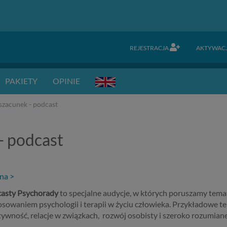
REJESTRACJA
AKTYWAC
PAKIETY
OPINIE
szacunek - podcast
- podcast
zna >
asty Psychorady
to specjalne audycje, w których poruszamy tem
osowaniem psychologii i terapii w życiu człowieka. Przykładowe 
tywność, relacje w związkach, rozwój osobisty i szeroko rozumiane