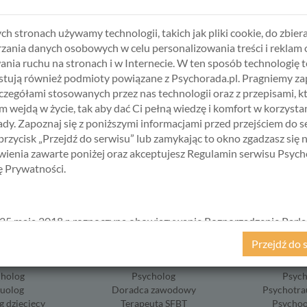
o dnia!
ch stronach używamy technologii, takich jak pliki cookie, do zbiera
zania danych osobowych w celu personalizowania treści i reklam 
ania ruchu na stronach i w Internecie. W ten sposób technologię t
tują również podmioty powiązane z Psychorada.pl. Pragniemy z
BIERZ USŁUGĘ, SPECJALISTĘ I TER
zczegółami stosowanych przez nas technologii oraz z przepisami, k
 wejdą w życie, tak aby dać Ci pełną wiedzę i komfort w korzystan
dy. Zapoznaj się z poniższymi informacjami przed przejściem do s
 przycisk „Przejdź do serwisu” lub zamykając to okno zgadzasz się 
ienia zawarte poniżej oraz akceptujesz Regulamin serwisu Psych
kę Prywatności.
25 maja 2018 r. rozpoczyna obowiązywanie Rozporządzenie Parl
kiego i Rady (UE) 2016/679 z dnia 27 kwietnia 2016 r. w sprawie 
Przejdź do 
ycznych w związku z przetwarzaniem danych osobowych i w spraw
ABŁOŃSKA
ALICJA KRAWCZYK
HANNA ŚWI
ego przepływu takich danych oraz uchylenia dyrektywy 95/46/
cholog
Psycholog
Psych
ane popularnie jako „RODO”). RODO obowiązywać będzie w ident
suolog
Doradca zawodowy
Psychotra
we wszystkich krajach Unii Europejskiej, a więc także w Polsce i
g dziecięcy
Terapeuta SFBT
Psychoo