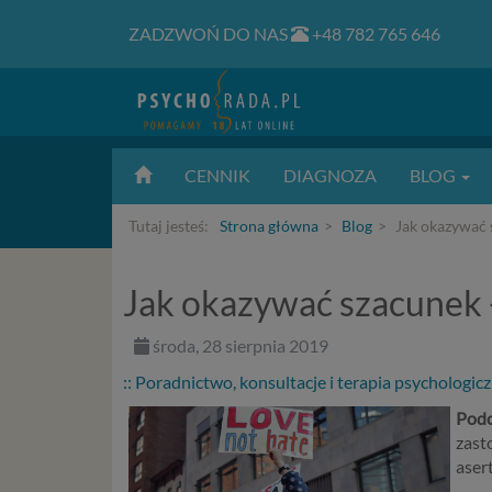
ZADZWOŃ DO NAS
+48 782 765 646
CENNIK
DIAGNOZA
BLOG
Tutaj jesteś:
Strona główna
Blog
Jak okazywać 
Jak okazywać szacunek 
środa, 28 sierpnia 2019
:: Poradnictwo, konsultacje i terapia psychologic
Podc
zast
aser