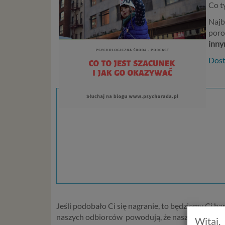
Co t
Najb
poro
inny
Dost
Jeśli podobało Ci się nagranie, to będziemy Ci b
naszych odbiorców powodują, że nasze materiały tr
Witaj,