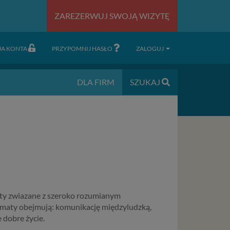
ZAREZERWUJ SWOJĄ WIZYTĘ
JA KONTA
PRZYPOMNIJ HASŁO
ZALOGUJ
DLA FIRM
SZUKAJ
aty zwiazane z szeroko rozumianym
tematy obejmują: komunikację międzyludzką,
 dobre życie.