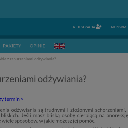
REJESTRACJA
AKTYWAC
PAKIETY
OPINIE
bie z zaburzeniami odżywiania?
urzeniami odżywiania?
zy termin >
enia odżywiania są trudnymi i złożonymi schorzeniami,
 bliskich. Jeśli masz bliską osobę cierpiącą na anoreksj
e wiele sposobów, w jakie możesz jej pomóc.