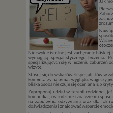
Jak mo
Pierws
Zaburz
zachow
zrozumi
Nawiąż
sposób
Ważne j
otocze
Niezwykle istotne jest zachęcanie bliskie
wymagają specjalistycznego leczenia. 
specjalizujących się w leczeniu zaburzeń 
wizytę.
Stosuj się do wskazówek specjalistów w za
komentarzy na temat wyglądu, wagi czy jed
bliska osoba nie czuje się oceniana lub kr
Zaproponuj udział w terapii rodzinnej, j
komunikacji w rodzinie i znalezieniu sposo
na zaburzenia odżywiania oraz dla ich r
doświadczenia i znajdować wsparcie emocj