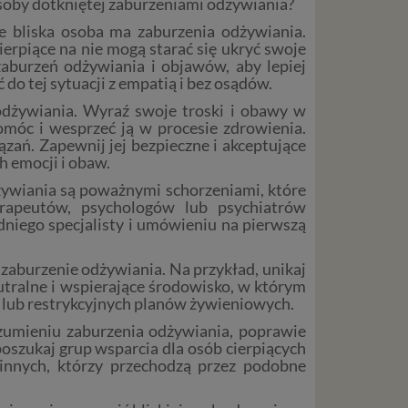
osoby dotkniętej zaburzeniami odżywiania?
e bliska osoba ma zaburzenia odżywiania.
erpiące na nie mogą starać się ukryć swoje
aburzeń odżywiania i objawów, aby lepiej
do tej sytuacji z empatią i bez osądów.
dżywiania. Wyraź swoje troski i obawy w
 pomóc i wesprzeć ją w procesie zdrowienia.
ązań. Zapewnij jej bezpieczne i akceptujące
 emocji i obaw.
dżywiania są poważnymi schorzeniami, które
erapeutów, psychologów lub psychiatrów
dniego specjalisty i umówieniu na pierwszą
zaburzenie odżywiania. Na przykład, unikaj
utralne i wspierające środowisko, w którym
t lub restrykcyjnych planów żywieniowych.
ozumieniu zaburzenia odżywiania, poprawie
oszukaj grup wsparcia dla osób cierpiących
innych, którzy przechodzą przez podobne