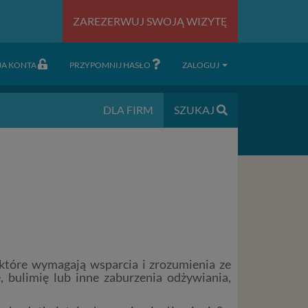
ZAREZERWUJ SWOJĄ WIZYTĘ
JA KONTA
PRZYPOMNIJ HASŁO
ZALOGUJ
DLA FIRM
SZUKAJ
 które wymagają wsparcia i zrozumienia ze
ę, bulimię lub inne zaburzenia odżywiania,