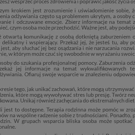
żesz wesprzeć proces zdrowienia i poprawić jakość życia 
zym krokiem jest zrozumienie i uświadomienie sobie, ż
enia odżywiania często są problemem ukrytym, a osoby ci
anie i odczuwane emocje. Zbierz informacje na temat z
eć, czym osoba może przechodzić. Ważne jest, aby podejść 
 otwartą komunikację z osobą dotkniętą zaburzeniem o
 delikatny i wspierający. Przekaż jej, że jesteś tu, aby
est, aby słuchać jej bez osądzania i nie narzucania rozwi
nie, w którym może czuć się swobodnie w wyrażaniu swoich
j osoby do szukania profesjonalnej pomocy. Zaburzenia o
Przekaż jej informacje na temat wykwalifikowanych t
odżywiania. Ofiaruj swoje wsparcie w znalezieniu odpowie
kresie tego, jak unikać zachowań, które mogą utrzymywać 
zenia, które mogą wywoływać stres lub presję. Twórz ne
ytykowana. Unikaj również zachęcania do ekstremalnych die
eśli jest to dostępne. Terapia rodzinna może pomóc w zr
bów na wspólne radzenie sobie z trudnościami. Ponadto, p
odzin. W grupach wsparcia bliska osoba może spotkać 
onalne.