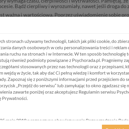
ry wymaga czasu, cierpliwości i wytrwałości. Pamiętaj, że
cesie. Bądź cierpliwy i wyrozumiały, nawet jeśli droga do 
st ważna i wartościowa. Poprzez uświadomienie sobie pr
ń utrzymujących zaburzenie, uczestnictwo w terapii rod
c bliską osobę w jej drodze do zdrowia. Pamiętaj, że s
 szukanie profesjonalnej pomocy i wsparcia.
ch stronach używamy technologii, takich jak pliki cookie, do zbiera
zania danych osobowych w celu personalizowania treści i reklam 
ania ruchu na stronach i w Internecie. W ten sposób technologię t
tują również podmioty powiązane z Psychorada.pl. Pragniemy z
zczegółami stosowanych przez nas technologii oraz z przepisami, k
ntrowanej na Rozwiązaniu
 wejdą w życie, tak aby dać Ci pełną wiedzę i komfort w korzystan
dy. Zapoznaj się z poniższymi informacjami przed przejściem do s
 przycisk „Przejdź do serwisu” lub zamykając to okno zgadzasz się 
BIERZ USŁUGĘ, SPECJALISTĘ I TER
ienia zawarte poniżej oraz akceptujesz Regulamin serwisu Psych
kę Prywatności.
25 maja 2018 r. rozpoczyna obowiązywanie Rozporządzenie Parl
kiego i Rady (UE) 2016/679 z dnia 27 kwietnia 2016 r. w sprawie 