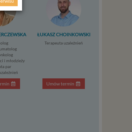
serwisu
ie
WE
ycznym
ERCZEWSKA
ŁUKASZ CHOINKOWSKI
ystanie z
l. W tej
olog
Terapeuta uzależnień
umatolog
nkolog
aja
ci i młodzieży
tanie,
ta par
uzależnień
rmin
Umów termin
liwej do
wisu
osobowe
local
szych
ług.