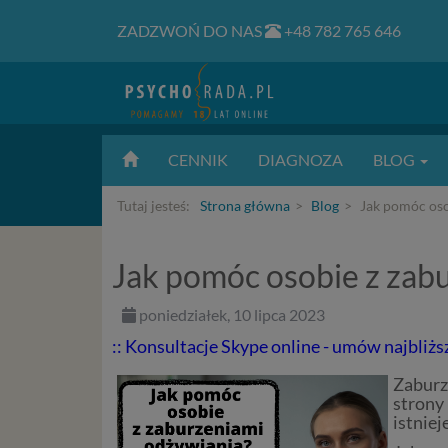
ZADZWOŃ DO NAS
+48 782 765 646
CENNIK
DIAGNOZA
BLOG
Tutaj jesteś:
Strona główna
Blog
Jak pomóc oso
Jak pomóc osobie z zab
poniedziałek, 10 lipca 2023
:: Konsultacje Skype online - umów najbliżs
Zaburz
strony
istniej