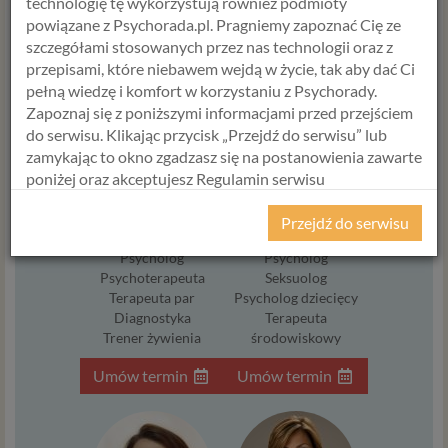
technologię tę wykorzystują również podmioty
powiązane z Psychorada.pl. Pragniemy zapoznać Cię ze
USŁUGA
szczegółami stosowanych przez nas technologii oraz z
przepisami, które niebawem wejdą w życie, tak aby dać Ci
pełną wiedzę i komfort w korzystaniu z Psychorady.
Zapoznaj się z poniższymi informacjami przed przejściem
do serwisu. Klikając przycisk „Przejdź do serwisu” lub
zamykając to okno zgadzasz się na postanowienia zawarte
poniżej oraz akceptujesz Regulamin serwisu
Psychorada.pl i Politykę Prywatności.
Przejdź do serwisu
ANETA STYŃSKA
ANNA JABŁOŃSKA
RODO
Psycholog
Psycholog
Z dniem 25 maja 2018 r. rozpoczyna obowiązywanie
Psychoterapeuta
Seksuolog
Terapeuta par
Psycholog dziecięcy
Rozporządzenie Parlamentu Europejskiego i Rady (UE)
Diagnostyka
Terapeuta
2016/679 z dnia 27 kwietnia 2016 r. w sprawie ochrony
Trener żywienia
środowiskowy
osób fizycznych w związku z przetwarzaniem danych
osobowych i w sprawie swobodnego przepływu takich
Umów termin
Umów termin
danych oraz uchylenia dyrektywy 95/46/WE (określane
popularnie jako „RODO”). RODO obowiązywać będzie w
identycznym zakresie we wszystkich krajach Unii