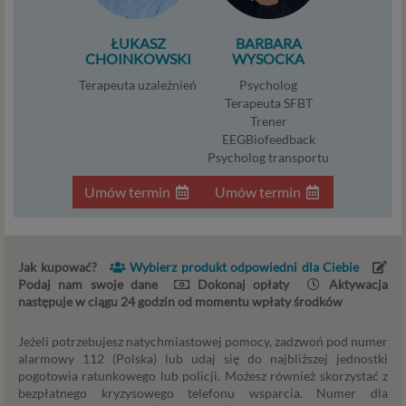
lub naszych Zaufanych Partnerów na naszych stronach i
urządzeniach, których używasz podczas korzystania z
ŁUKASZ
BARBARA
naszych usług.
CHOINKOWSKI
WYSOCKA
Podstawa i cel przetwarzania
Terapeuta uzależnień
Psycholog
Terapeuta SFBT
Przetwarzanie danych osobowych wymaga podstawy
Trener
prawnej. RODO przewiduje kilka rodzajów takich
EEGBiofeedback
podstaw prawnych dla przetwarzania danych, a w
Psycholog transportu
przypadkach korzystania z naszych usług wystąpią, co do
Umów termin
Umów termin
zasady trzy z nich:
Niezbędność przetwarzania do zawarcia lub
wykonania umowy, której jesteś stroną. Umowa to,
w naszym przypadku, regulamin serwisu i
Jak kupować?
Wybierz produkt odpowiedni dla Ciebie
Podaj nam swoje dane
Dokonaj opłaty
Aktywacja
informacje na stronach ofertowych danej usługi.
następuje w ciągu 24 godzin od momentu wpłaty środków
Jeśli zatem zawieramy z Tobą umowę o realizację
danej usługi, to możemy przetwarzać Twoje dane w
Jeżeli potrzebujesz natychmiastowej pomocy, zadzwoń pod numer
zakresie niezbędnym do realizacji tej umowy. W
alarmowy 112 (Polska) lub udaj się do najbliższej jednostki
przypadku, gdy zakładasz u nas konto, to umowa o
pogotowia ratunkowego lub policji. Możesz również skorzystać z
dostarczenie tego konta upoważnia nas do
bezpłatnego kryzysowego telefonu wsparcia. Numer dla