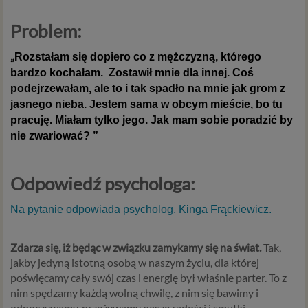
Problem:
„
Rozstałam się dopiero co z mężczyzną, którego
bardzo kochałam. Zostawił mnie dla innej. Coś
podejrzewałam, ale to i tak spadło na mnie jak grom z
jasnego nieba. Jestem sama w obcym mieście, bo tu
pracuję. Miałam tylko jego. Jak mam sobie poradzić by
nie zwariować? ”
Odpowiedź psychologa:
Na pytanie odpowiada psycholog, Kinga Frąckiewicz.
Zdarza się, iż będąc w związku zamykamy się na świat.
Tak,
jakby jedyną istotną osobą w naszym życiu, dla której
poświęcamy cały swój czas i energię był właśnie parter. To z
nim spędzamy każdą wolną chwilę, z nim się bawimy i
odpoczywamy, przeżywamy nasze radości i smutki.