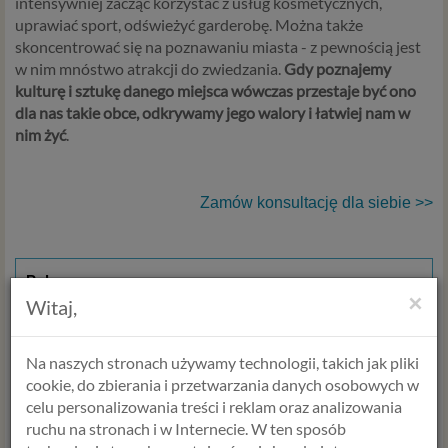
intensywniej zacząć korzystać z usług kosmetycznych,
uprawiać sport, odświeżyć garderobę. Można także
skoncentrować się na poznawaniu miasta - z pewnością jest
w nim mnóstwo atrakcji do zwiedzania.
Gdy poznajemy
kulturę i sztukę danego miejsca wówczas przestaje być ono
dla nas takie obce, odkrywamy jego walory i łatwiej nam w
nim żyć
.
Zamów konsultację dla siebie >>
Polecamy:
×
Witaj,
Konsultacje
psychologa
i
seksuologa
|
Szkolenia
|
Internetowy Program Zmiany Osobistej
Na naszych stronach używamy technologii, takich jak pliki
cookie, do zbierania i przetwarzania danych osobowych w
WYBIERZ USŁUGĘ, SPECJALISTĘ
celu personalizowania treści i reklam oraz analizowania
I TERMIN
ruchu na stronach i w Internecie. W ten sposób