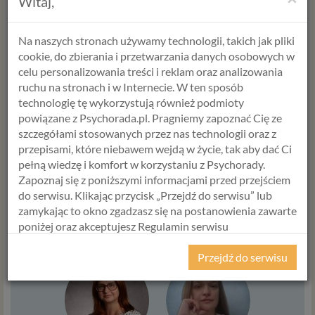
Witaj,
potrzebuje pomocy. Jest to uzależnienie behawioralne
i aby się uwolnić z jego szponów należy skorzystać z
terapii uzależnień.
Na naszych stronach używamy technologii, takich jak pliki
cookie, do zbierania i przetwarzania danych osobowych w
celu personalizowania treści i reklam oraz analizowania
Alicja Krawczyk
ruchu na stronach i w Internecie. W ten sposób
psycholog >
technologię tę wykorzystują również podmioty
P
raktyk Terapii Któtkoterminowej Skoncentrowanej
powiązane z Psychorada.pl. Pragniemy zapoznać Cię ze
na Rozwiązaniu
szczegółami stosowanych przez nas technologii oraz z
przepisami, które niebawem wejdą w życie, tak aby dać Ci
pełną wiedzę i komfort w korzystaniu z Psychorady.
WYBIERZ USŁUGĘ, SPECJALISTĘ
Zapoznaj się z poniższymi informacjami przed przejściem
I TERMIN
do serwisu. Klikając przycisk „Przejdź do serwisu” lub
zamykając to okno zgadzasz się na postanowienia zawarte
poniżej oraz akceptujesz Regulamin serwisu
USŁUGA
Psychorada.pl i Politykę Prywatności.
Przejdź do serwisu
RODO
Z dniem 25 maja 2018 r. rozpoczyna obowiązywanie
Rozporządzenie Parlamentu Europejskiego i Rady (UE)