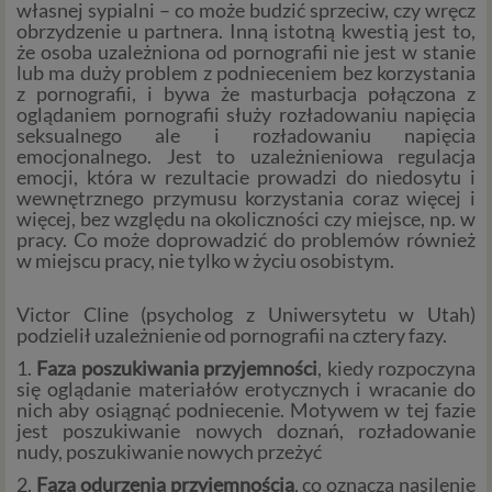
własnej sypialni – co może budzić sprzeciw, czy wręcz
obrzydzenie u partnera. Inną istotną kwestią jest to,
że osoba uzależniona od pornografii nie jest w stanie
lub ma duży problem z podnieceniem bez korzystania
z pornografii, i bywa że masturbacja połączona z
oglądaniem pornografii służy rozładowaniu napięcia
seksualnego ale i rozładowaniu napięcia
emocjonalnego. Jest to uzależnieniowa regulacja
emocji, która w rezultacie prowadzi do niedosytu i
wewnętrznego przymusu korzystania coraz więcej i
więcej, bez względu na okoliczności czy miejsce, np. w
pracy. Co może doprowadzić do problemów również
w miejscu pracy, nie tylko w życiu osobistym.
Victor Cline (psycholog z Uniwersytetu w Utah)
podzielił uzależnienie od pornografii na cztery fazy.
1.
Faza poszukiwania przyjemności
, kiedy rozpoczyna
się oglądanie materiałów erotycznych i wracanie do
nich aby osiągnąć podniecenie. Motywem w tej fazie
jest poszukiwanie nowych doznań, rozładowanie
nudy, poszukiwanie nowych przeżyć
2.
Faza odurzenia przyjemnością
, co oznacza nasilenie