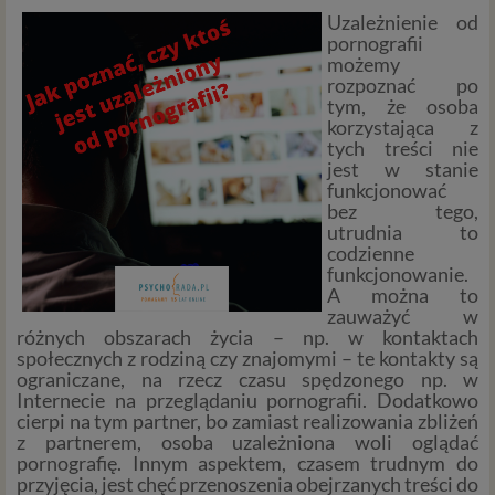
Uzależnienie od
pornografii
możemy
rozpoznać po
tym, że osoba
korzystająca z
tych treści nie
jest w stanie
funkcjonować
bez tego,
utrudnia to
codzienne
funkcjonowanie.
A można to
zauważyć w
różnych obszarach życia – np. w kontaktach
społecznych z rodziną czy znajomymi – te kontakty są
ograniczane, na rzecz czasu spędzonego np. w
Internecie na przeglądaniu pornografii. Dodatkowo
cierpi na tym partner, bo zamiast realizowania zbliżeń
z partnerem, osoba uzależniona woli oglądać
pornografię. Innym aspektem, czasem trudnym do
przyjęcia, jest chęć przenoszenia obejrzanych treści do