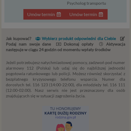
informacje na stronach ofertowych danej usługi.
Psycholog transportu
Jeśli zatem zawieramy z Tobą umowę o realizację
Umów termin
Umów termin
danej usługi, to możemy przetwarzać Twoje dane w
zakresie niezbędnym do realizacji tej umowy. W
przypadku, gdy zakładasz u nas konto, to umowa o
dostarczenie tego konta upoważnia nas do
Jak kupować?
Wybierz produkt odpowiedni dla Ciebie
przetwarzania danych niezbędnych do jego
Podaj nam swoje dane
Dokonaj opłaty
Aktywacja
zapewnienia (np. danych podanych przez Ciebie w
następuje w ciągu 24 godzin od momentu wpłaty środków
profilu tego konta). Bez tej możliwości nie bylibyśmy
w stanie zapewnić Ci usługi, a Ty nie mógłbyś z niej
Jeżeli potrzebujesz natychmiastowej pomocy, zadzwoń pod numer
korzystać.
alarmowy 112 (Polska) lub udaj się do najbliższej jednostki
pogotowia ratunkowego lub policji. Możesz również skorzystać z
Niezbędność przetwarzania do celów wynikających
bezpłatnego kryzysowego telefonu wsparcia. Numer dla
z prawnie uzasadnionych interesów realizowanych
dorosłych tel. 116 123 (14:00-22:00), dla młodzieży tel. 116 111
przez administratora lub przez stronę trzecią. Ta
(12:00-02:00). Nasz serwis nie jest przeznaczony dla osób
podstawa przetwarzania danych dotyczy
znajdujących się w sytuacji zagrożenia życia.
przypadków, gdy ich przetwarzanie jest
uzasadnione z uwagi na nasze usprawiedliwione
potrzeby, co obejmuje między innymi konieczność
zapewnienia bezpieczeństwa usługi (np.
sprawdzenie, czy do Twojego konta nie loguje się